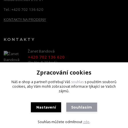
Tel.: +420 702 136 620
KONTAKTY NA PRODEJNY
KONTAKTY
Žanet Bandová
+420 702 136 620
(Po-Ne, 8-20 hod.)
Zpracování cookies
shop@brandscapital.cz
Náš e-shop a partneři potřebují Váš
souhlas
s použitím souborů
cookies, aby Vám mohli zobrazovat informace týkající se Vašich
zájmů.
Nastavení
Souhlasím
Copyright 2020 BrandsCapital s.r.o.
Souhlas můžete odmítnout
zde
.