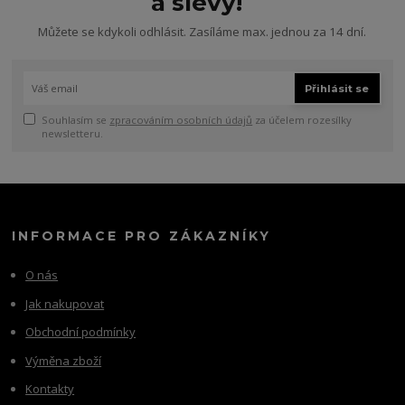
a slevy!
Můžete se kdykoli odhlásit. Zasíláme max. jednou za 14 dní.
Přihlásit se
Souhlasím se
zpracováním osobních údajů
za účelem rozesílky
newsletteru.
INFORMACE PRO ZÁKAZNÍKY
O nás
Jak nakupovat
Obchodní podmínky
Výměna zboží
Kontakty