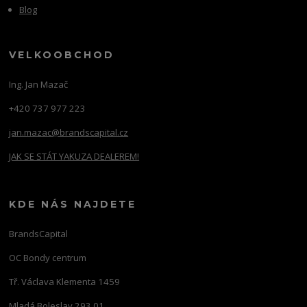
Blog
VELKOOBCHOD
Ing. Jan Mazač
+420 737 977 223
jan.mazac@brandscapital.cz
JAK SE STÁT YAKUZA DEALEREM!
KDE NÁS NAJDETE
BrandsCapital
OC Bondy centrum
Tř. Václava Klementa 1459
Mladá Boleslav 293 01