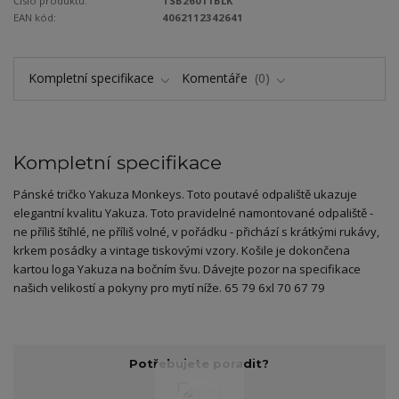
Číslo produktu:
TSB26011BLK
EAN kód:
4062112342641
Kompletní specifikace
Komentáře
0
Kompletní specifikace
Pánské tričko Yakuza Monkeys. Toto poutavé odpaliště ukazuje
elegantní kvalitu Yakuza. Toto pravidelné namontované odpaliště -
ne příliš štíhlé, ne příliš volné, v pořádku - přichází s krátkými rukávy,
krkem posádky a vintage tiskovými vzory. Košile je dokončena
kartou loga Yakuza na bočním švu. Dávejte pozor na specifikace
našich velikostí a pokyny pro mytí níže. 65 79 6xl 70 67 79
Potřebujete poradit?