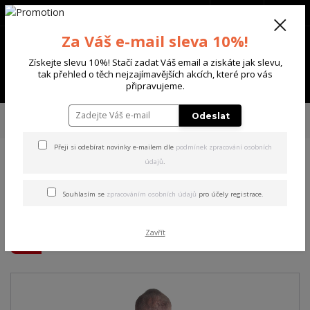
+420 702 136 620
(Po-Ne, 8-20 hod.)
CZK
0
Za Váš e-mail sleva 10%!
0 Kč
Získejte slevu 10%! Stačí zadat Váš email a ziskáte jak slevu,
tak přehled o těch nejzajímavějších akcích, které pro vás
Menu
připravujeme.
Úvod
PÁNSKÉ
TRIKA & TÍLKA
Yakuza pánské tričko Monkeys Regular
Odeslat
T-Shirt black 3XL
Přeji si odebírat novinky e-mailem dle
podmínek zpracování osobních
údajů
.
Yakuza pánské tričko
Monkeys Regular T-Shirt
Souhlasím se
zpracováním osobních údajů
pro účely registrace.
black 3XL
Zavřít
Akce