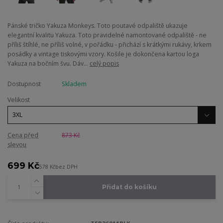
Pánské tričko Yakuza Monkeys. Toto poutavé odpaliště ukazuje
elegantní kvalitu Yakuza. Toto pravidelné namontované odpaliště - ne
příliš štíhlé, ne příliš volné, v pořádku - přichází s krátkými rukávy, krkem
posádky a vintage tiskovými vzory. Košile je dokončena kartou loga
Yakuza na bočním švu. Dáv...
celý popis
Dostupnost
Skladem
Velikost
Cena před
873 Kč
slevou
699 Kč
578 Kč
bez DPH
Přidat do košíku