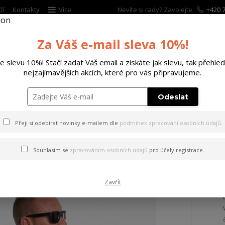
ží
Kontakty
Více
Nevíte si rady? Zavolejte.
+420 7
Za Váš e-mail sleva 10%!
Hleda
te slevu 10%! Stačí zadat Váš email a ziskáte jak slevu, tak přehled
nejzajímavějších akcích, které pro vás připravujeme.
ĚTSKÉ
DOPLŇKY
DÁRKOVÉ POUKAZY
Odeslat
ričko Monkey Regular T-Shirt french/vanilla 2XL
Přeji si odebírat novinky e-mailem dle
podmínek zpracování osobních údajů
.
 Monkey Regular T-Shirt fre
Souhlasím se
zpracováním osobních údajů
pro účely registrace.
Zavřít