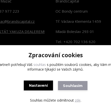
n Mazač
BrandsCapital
37 977 223
OC Bondy centrum
zac@brandscapital.cz
Tř. Václava Klementa 1459
 STÁT YAKUZA DEALEREM!
Mladá Boleslav 293 01
Tel.: +420 702 136 620
KONTAKTY NA PRODEJNY
Zpracování cookies
rtneři potřebují Váš
souhlas
s použitím souborů cookies, aby Vám m
informace týkající se Vašich zájmů.
Copyright 2020 BrandsCapital s.r.o.
Nastavení
Souhlasím
Souhlas můžete odmítnout
zde
.