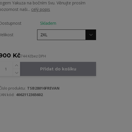
logem Yakuza na bočním švu. Věnujte prosím
pozornost naši...
celý popis
Dostupnost
Skladem
Velikost
900 Kč
744 Kč
bez DPH
Přidat do košíku
Číslo produktu:
TSB28016FREVAN
EAN kód:
4062112365602