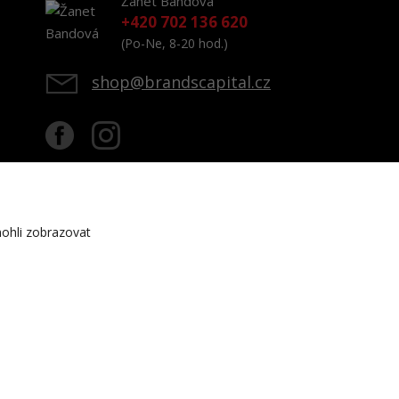
Žanet Bandová
+420 702 136 620
(Po-Ne, 8-20 hod.)
shop@brandscapital.cz
ohli zobrazovat