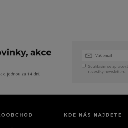
vinky, akce
Souhlasím se
zpracová
rozesílky newsletteru.
ax. jednou za 14 dní.
KOOBCHOD
KDE NÁS NAJDETE