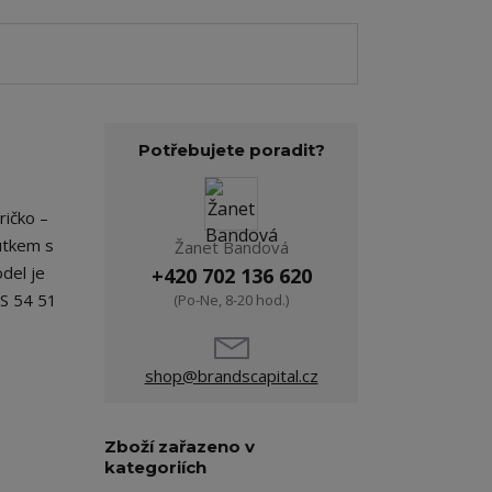
Potřebujete poradit?
ričko –
outkem s
Žanet Bandová
del je
+420 702 136 620
 S 54 51
(Po-Ne, 8-20 hod.)
shop@brandscapital.cz
Zboží zařazeno v
kategoriích