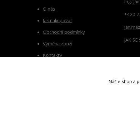
Ing. Ja
O nás
+420 7
Jak nakupovat
jan.ma
Obchodní podmínky
JAK SE
Výměna zboží
Kontakty
Blog
Náš e-shop a pa