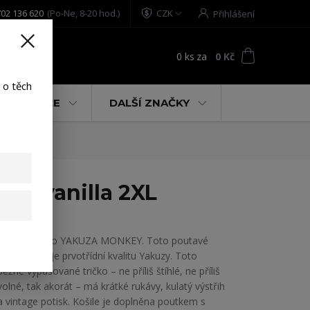
02 136 620
(Po-Ne, 8-20 hod.)
CZK
Přihlášení
0
ks
za
0 Kč
t
 o těch
% AKCE
DALŠÍ ZNAČKY
nch/vanilla 2XL
Pánské tričko YAKUZA MONKEY. Toto poutavé
tričko ukazuje prvotřídní kvalitu Yakuzy. Toto
běžné vypasované tričko – ne příliš štíhlé, ne příliš
volné, tak akorát – má krátké rukávy, kulatý výstřih
a vintage potisk. Košile je doplněna poutkem s