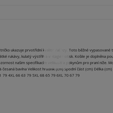
čko ukazuje prvotřídní kvalitu Yakuzy. Toto běžné vypasované t
 krátké rukávy, kulatý výstřih a vintage potisk. Košile je doplněna p
ornost našim specifikacím velikostí a pokynům pro praní níže. Mo
% česaná bavlna Velikost hrudník (cm) Spodní část (cm) Délka (cm)
61 79 4XL 66 63 79 5XL 68 65 79 6XL 70 67 79