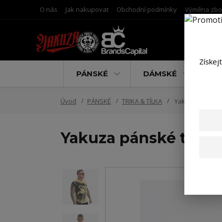
O nás
Jak nakupovat
Obchodní podmínky
Výměna zbo
Získej
PÁNSKÉ
DÁMSKÉ
D
Úvod
PÁNSKÉ
TRIKA & TÍLKA
Yakuza pánské t
Yakuza pánské tričko