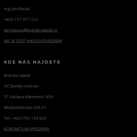
Ing. Jan Mazač
+420 737 977 223
jan.mazac@brandscapital.cz
JAK SE STÁT YAKUZA DEALEREM!
KDE NÁS NAJDETE
BrandsCapital
OC Bondy centrum
Tř. Václava Klementa 1459
Mladá Boleslav 293 01
Tel.: +420 702 136 620
KONTAKTY NA PRODEJNY