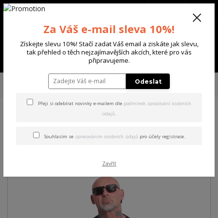
+420 702 136 620
(Po-Ne, 8-20 hod.)
CZK
0
Za Váš e-mail sleva 10%!
0 Kč
Získejte slevu 10%! Stačí zadat Váš email a ziskáte jak slevu,
tak přehled o těch nejzajímavějších akcích, které pro vás
Menu
připravujeme.
Úvod
PÁNSKÉ
TRIKA & TÍLKA
Yakuza pánské tričko Monkey Regular
Odeslat
T-Shirt black 4XL
Přeji si odebírat novinky e-mailem dle
podmínek zpracování osobních
údajů
.
Yakuza pánské tričko Monkey
Regular T-Shirt black 4XL
Souhlasím se
zpracováním osobních údajů
pro účely registrace.
Zavřít