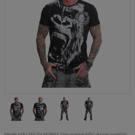
Pánské tričko YAKUZA MONKEY. Toto poutavé tričko ukazuje prvotřídní