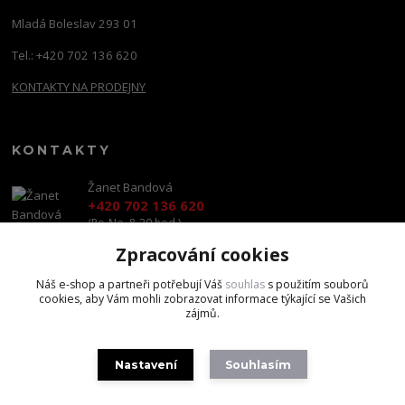
Mladá Boleslav 293 01
Tel.: +420 702 136 620
KONTAKTY NA PRODEJNY
KONTAKTY
Žanet Bandová
+420 702 136 620
(Po-Ne, 8-20 hod.)
Zpracování cookies
shop@brandscapital.cz
Náš e-shop a partneři potřebují Váš
souhlas
s použitím souborů
cookies, aby Vám mohli zobrazovat informace týkající se Vašich
zájmů.
Nastavení
Souhlasím
Copyright 2020 BrandsCapital s.r.o.