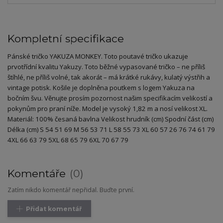
Kompletní specifikace
Pánské tričko YAKUZA MONKEY. Toto poutavé tričko ukazuje
prvotřídní kvalitu Yakuzy. Toto běžné vypasované tričko – ne příliš
štíhlé, ne příliš volné, tak akorát – má krátké rukávy, kulatý výstřih a
vintage potisk. Košile je doplněna poutkem s logem Yakuza na
bočním švu. Věnujte prosím pozornost našim specifikacím velikostí a
pokynům pro praní níže. Model je vysoký 1,82 m a nosí velikost XL.
Materiál: 100% česaná bavlna Velikost hrudník (cm) Spodní část (cm)
Délka (cm) S 54 51 69 M 56 53 71 L 58 55 73 XL 60 57 26 76 74 61 79
4XL 66 63 79 5XL 68 65 79 6XL 70 67 79
Komentáře
0
Zatím nikdo komentář nepřidal. Buďte první.
Přidat komentář