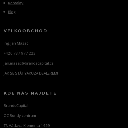
Kontakty
Blog
VELKOOBCHOD
Ing. Jan Mazač
+420 737 977 223
jan.mazac@brandscapital.cz
JAK SE STÁT YAKUZA DEALEREM!
KDE NÁS NAJDETE
BrandsCapital
OC Bondy centrum
Tř. Václava Klementa 1459