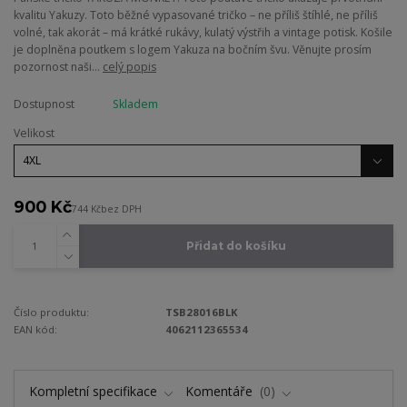
kvalitu Yakuzy. Toto běžné vypasované tričko – ne příliš štíhlé, ne příliš
volné, tak akorát – má krátké rukávy, kulatý výstřih a vintage potisk. Košile
je doplněna poutkem s logem Yakuza na bočním švu. Věnujte prosím
pozornost naši...
celý popis
Dostupnost
Skladem
Velikost
900 Kč
744 Kč
bez DPH
Přidat do košíku
Číslo produktu:
TSB28016BLK
EAN kód:
4062112365534
Kompletní specifikace
Komentáře
0