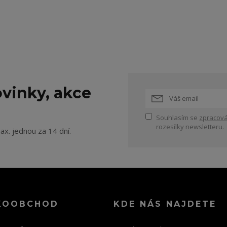
vinky, akce
Souhlasím se
zpracová
rozesílky newsletteru.
ax. jednou za 14 dní.
KOOBCHOD
KDE NÁS NAJDETE