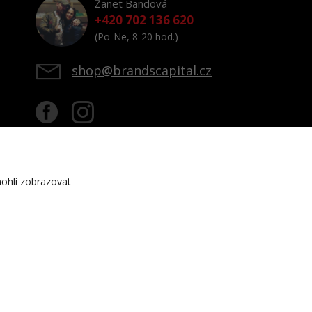
Žanet Bandová
+420 702 136 620
(Po-Ne, 8-20 hod.)
shop@brandscapital.cz
ohli zobrazovat