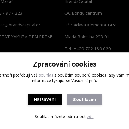
n Mazač
BrandsCapital
37 977 223
OC Bondy centrum
zac@brandscapital.cz
Tř. Václava Klementa 1459
 STÁT YAKUZA DEALEREM!
Mladá Boleslav 293 01
Tel.: +420 702 136 620
KONTAKTY NA PRODEJNY
Zpracování cookies
rtneři potřebují Váš
souhlas
s použitím souborů cookies, aby Vám m
informace týkající se Vašich zájmů.
Copyright 2020 BrandsCapital s.r.o.
Nastavení
Souhlasím
Souhlas můžete odmítnout
zde
.