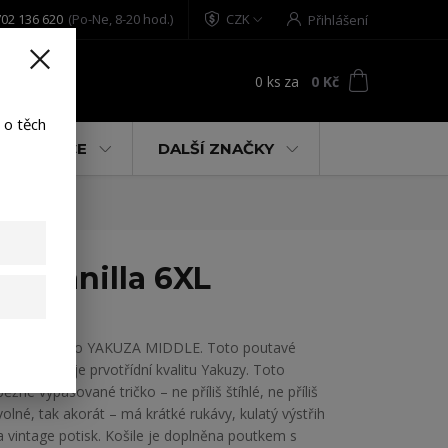
02 136 620
(Po-Ne, 8-20 hod.)
CZK
Přihlášení
0
ks
za
0 Kč
t
 o těch
% AKCE
DALŠÍ ZNAČKY
ch/vanilla 6XL
Pánské tričko YAKUZA MIDDLE. Toto poutavé
tričko ukazuje prvotřídní kvalitu Yakuzy. Toto
běžné vypasované tričko – ne příliš štíhlé, ne příliš
volné, tak akorát – má krátké rukávy, kulatý výstřih
a vintage potisk. Košile je doplněna poutkem s