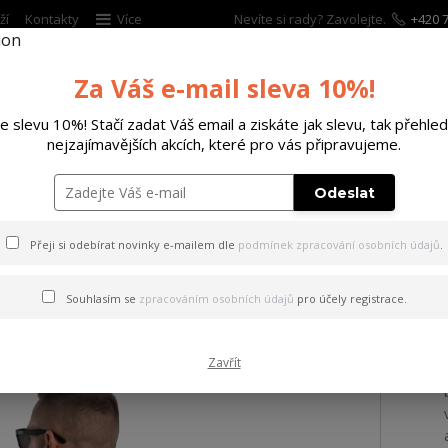
ží
Kontakty
Více
Nevíte si rady? Zavolejte.
+420 7
Za Váš e-mail sleva 10%!
Hleda
te slevu 10%! Stačí zadat Váš email a ziskáte jak slevu, tak přehled
nejzajímavějších akcích, které pro vás připravujeme.
ĚTSKÉ
DOPLŇKY
DÁRKOVÉ POUKAZY
Odeslat
ičko Middle Regular T-Shirt french/vanilla 6XL
Přeji si odebírat novinky e-mailem dle
podmínek zpracování osobních údajů
.
 Middle Regular T-Shirt fren
Souhlasím se
zpracováním osobních údajů
pro účely registrace.
Zavřít