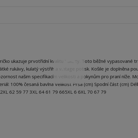
čko ukazuje prvotřídní kvalitu Yakuzy. Toto běžné vypasované tr
 krátké rukávy, kulatý výstřih a vintage potisk. Košile je doplněna p
ornost našim specifikacím velikosti a pokynům pro praní níže. M
eriál: 100% česaná bavlna Velikost Prsa (cm) Spodní část (cm) Dél
5 2XL 62 59 77 3XL 64 61 79 665XL 6 6XL 70 67 79