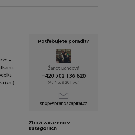
Potřebujete poradit?
ičko –
outkem s
Žanet Bandová
odelka
+420 702 136 620
ka (cm)
(Po-Ne, 8-20 hod.)
shop@brandscapital.cz
Zboží zařazeno v
kategoriích