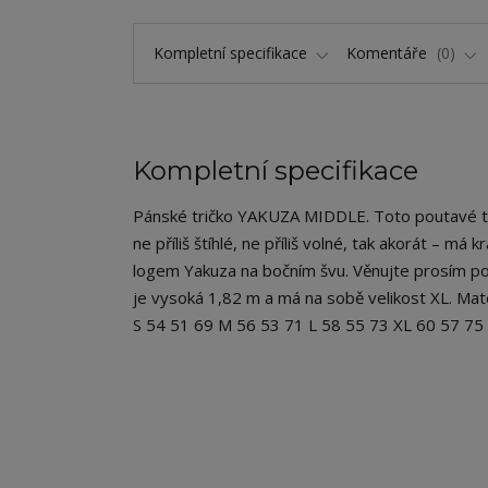
Kompletní specifikace
Komentáře
0
Kompletní specifikace
Pánské tričko YAKUZA MIDDLE. Toto poutavé tri
ne příliš štíhlé, ne příliš volné, tak akorát – má
logem Yakuza na bočním švu. Věnujte prosím poz
je vysoká 1,82 m a má na sobě velikost XL. Mat
S 54 51 69 M 56 53 71 L 58 55 73 XL 60 57 7