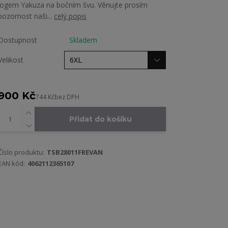
logem Yakuza na bočním švu. Věnujte prosím
pozornost naši...
celý popis
Dostupnost
Skladem
Velikost
900 Kč
744 Kč
bez DPH
Přidat do košíku
Číslo produktu:
TSB28011FREVAN
EAN kód:
4062112365107