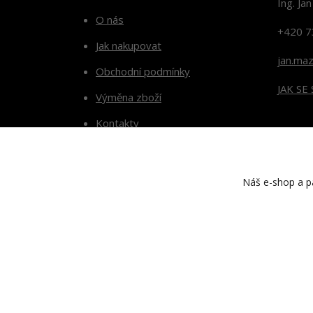
Ing. Ja
O nás
+420 7
Jak nakupovat
jan.ma
Obchodní podmínky
JAK SE
Výměna zboží
Kontakty
Blog
Náš e-shop a pa