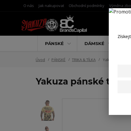
O nás
Jak nakupovat
Obchodní podmínky
Výměna zbo
Získej
PÁNSKÉ
DÁMSKÉ
D
Úvod
PÁNSKÉ
TRIKA & TÍLKA
Yakuza pánské tr
Yakuza pánské tričko