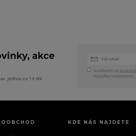
vinky, akce
Souhlasím se
zpracová
rozesílky newsletteru.
ax. jednou za 14 dní.
KOOBCHOD
KDE NÁS NAJDETE