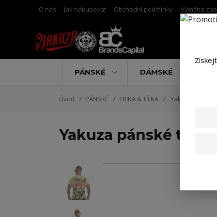
O nás
Jak nakupovat
Obchodní podmínky
Výměna zbo
Získej
PÁNSKÉ
DÁMSKÉ
D
Úvod
PÁNSKÉ
TRIKA & TÍLKA
Yakuza pánské tr
Yakuza pánské tričko