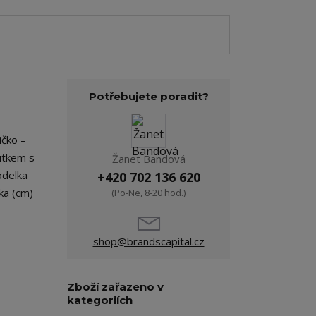
Potřebujete poradit?
ičko –
outkem s
Žanet Bandová
odelka
+420 702 136 620
ka (cm)
(Po-Ne, 8-20 hod.)
shop@brandscapital.cz
Zboží zařazeno v
kategoriích