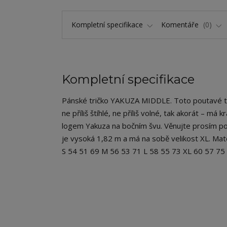
Kompletní specifikace
Komentáře
0
Kompletní specifikace
Pánské tričko YAKUZA MIDDLE. Toto poutavé tri
ne příliš štíhlé, ne příliš volné, tak akorát – má
logem Yakuza na bočním švu. Věnujte prosím poz
je vysoká 1,82 m a má na sobě velikost XL. Mat
S 54 51 69 M 56 53 71 L 58 55 73 XL 60 57 7