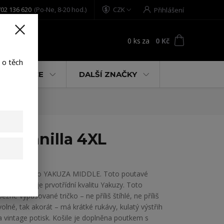
02 136 620
(Po-Ne, 8-20 hod.)
CZK
Přihlášení
0
ks
za
0 Kč
t
 o těch
% AKCE
DALŠÍ ZNAČKY
ch/vanilla 4XL
Pánské tričko YAKUZA MIDDLE. Toto poutavé
tričko ukazuje prvotřídní kvalitu Yakuzy. Toto
běžné vypasované tričko – ne příliš štíhlé, ne příliš
volné, tak akorát – má krátké rukávy, kulatý výstřih
a vintage potisk. Košile je doplněna poutkem s