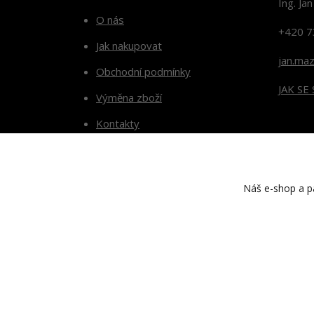
Ing. Ja
O nás
+420 7
Jak nakupovat
jan.ma
Obchodní podmínky
JAK SE
Výměna zboží
Kontakty
Blog
Náš e-shop a pa