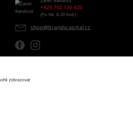
Žanet Bandová
+420 702 136 620
(Po-Ne, 8-20 hod.)
shop@brandscapital.cz
ohli zobrazovat