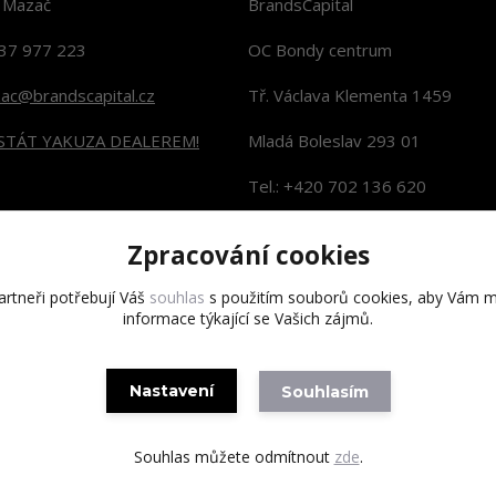
n Mazač
BrandsCapital
37 977 223
OC Bondy centrum
zac@brandscapital.cz
Tř. Václava Klementa 1459
 STÁT YAKUZA DEALEREM!
Mladá Boleslav 293 01
Tel.: +420 702 136 620
KONTAKTY NA PRODEJNY
Zpracování cookies
rtneři potřebují Váš
souhlas
s použitím souborů cookies, aby Vám m
informace týkající se Vašich zájmů.
Copyright 2020 BrandsCapital s.r.o.
Nastavení
Souhlasím
Souhlas můžete odmítnout
zde
.