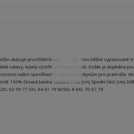
čko ukazuje prvotřídní kvalitu Yakuzy. Toto běžné vypasované tr
 krátké rukávy, kulatý výstřih a vintage potisk. Košile je doplněna p
ornost našim specifikacím velikosti a pokynům pro praní níže. M
eriál: 100% česaná bavlna Velikost Prsa (cm) Spodní část (cm) Dél
5 2XL 62 59 77 3XL 64 61 79 665XL 6 6XL 70 67 79