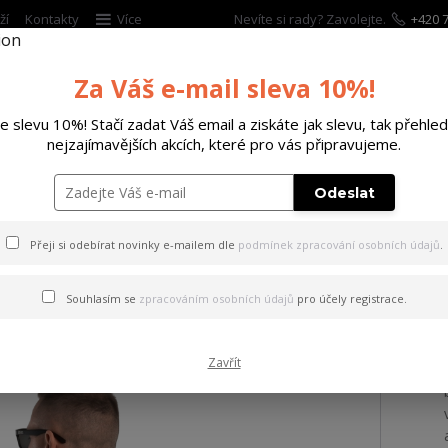
ží
Kontakty
Více
Nevíte si rady? Zavolejte.
+420 7
Za Váš e-mail sleva 10%!
Hleda
te slevu 10%! Stačí zadat Váš email a ziskáte jak slevu, tak přehled
nejzajímavějších akcích, které pro vás připravujeme.
ĚTSKÉ
DOPLŇKY
DÁRKOVÉ POUKAZY
Odeslat
ičko Middle Regular T-Shirt french/vanilla 4XL
Přeji si odebírat novinky e-mailem dle
podmínek zpracování osobních údajů
.
 Middle Regular T-Shirt fren
Souhlasím se
zpracováním osobních údajů
pro účely registrace.
Zavřít