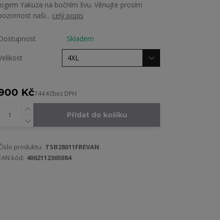
logem Yakuza na bočním švu. Věnujte prosím
pozornost naši...
celý popis
Dostupnost
Skladem
Velikost
900 Kč
744 Kč
bez DPH
Přidat do košíku
Číslo produktu:
TSB28011FREVAN
EAN kód:
4062112365084