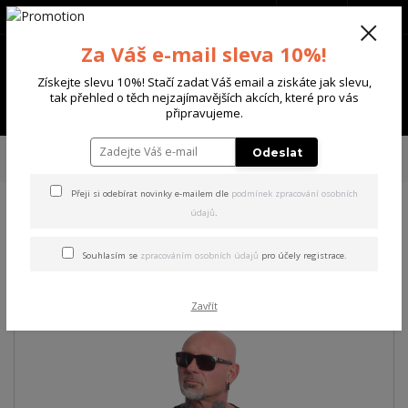
+420 702 136 620
(Po-Ne, 8-20 hod.)
CZK
0
Za Váš e-mail sleva 10%!
0 Kč
Získejte slevu 10%! Stačí zadat Váš email a ziskáte jak slevu,
tak přehled o těch nejzajímavějších akcích, které pro vás
Menu
připravujeme.
Úvod
PÁNSKÉ
TRIKA & TÍLKA
Yakuza pánské tričko Middle Regular T-
Odeslat
Shirt black S
Přeji si odebírat novinky e-mailem dle
podmínek zpracování osobních
údajů
.
Yakuza pánské tričko Middle
Regular T-Shirt black S
Souhlasím se
zpracováním osobních údajů
pro účely registrace.
Zavřít