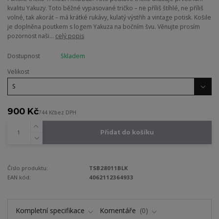
kvalitu Yakuzy. Toto běžné vypasované tričko – ne příliš štíhlé, ne příliš
volné, tak akorát – má krátké rukávy, kulatý výstřih a vintage potisk. Košile
je doplněna poutkem s logem Yakuza na bočním švu. Věnujte prosím
pozornost naši...
celý popis
Dostupnost
Skladem
Velikost
900 Kč
744 Kč
bez DPH
Přidat do košíku
Číslo produktu:
TSB28011BLK
EAN kód:
4062112364933
Kompletní specifikace
Komentáře
0