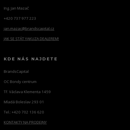
Ing. Jan Mazač
+420 737 977 223
jan.mazac@brandscapital.cz
JAK SE STÁT YAKUZA DEALEREM!
KDE NÁS NAJDETE
BrandsCapital
OC Bondy centrum
Tř. Václava Klementa 1459
Mladá Boleslav 293 01
Tel.: +420 702 136 620
KONTAKTY NA PRODEJNY