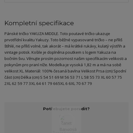
Kompletní specifikace
Pánské tričko YAKUZA MIDDLE. Toto poutavé tričko ukazuje
prvotřídní kvalitu Yakuzy. Toto běžné vypasované tričko – ne příliš
štíhlé, ne příliš volné, tak akorát – má krátké rukávy, kulatý výstřih a
vintage potisk. Košile je doplněna poutkem s logem Yakuza na
bočním švu. Věnujte prosím pozornost našim specifikacím velikosti a
pokynům pro praní níže. Modelka je vysoká 1,82 m a má na sobě
velikost XL. Materiál: 100% česaná bavlna Velikost Prsa (cm) Spodní
část (cm) Délka (cm) S 54 51 69 M 56 53 71 L 58 55 73 XL 60 57 75
2XL 62 59 77 3XL 64 61 79 665XL 6 6XL 70 67 79
Potřebujete poradit?