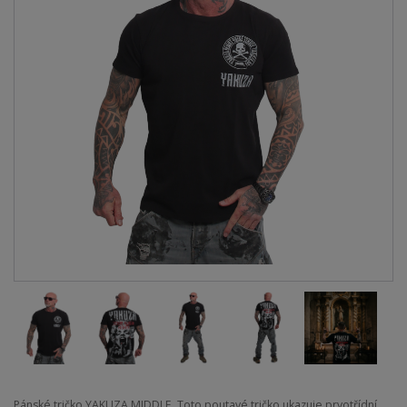
Pánské tričko YAKUZA MIDDLE. Toto poutavé tričko ukazuje prvotřídní