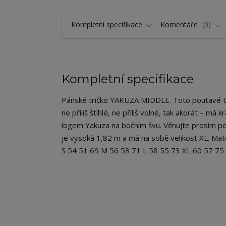
Kompletní specifikace
Komentáře
0
Kompletní specifikace
Pánské tričko YAKUZA MIDDLE. Toto poutavé tri
ne příliš štíhlé, ne příliš volné, tak akorát – má
logem Yakuza na bočním švu. Věnujte prosím poz
je vysoká 1,82 m a má na sobě velikost XL. Mat
S 54 51 69 M 56 53 71 L 58 55 73 XL 60 57 7