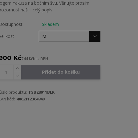
logem Yakuza na bočním švu. Věnujte prosím
pozornost naši...
celý popis
Dostupnost
Skladem
Velikost
900 Kč
744 Kč
bez DPH
Přidat do košíku
Číslo produktu:
TSB28011BLK
EAN kód:
4062112364940