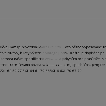
čko ukazuje prvotřídní kvalitu Yakuzy. Toto běžné vypasované tr
 krátké rukávy, kulatý výstřih a vintage potisk. Košile je doplněna p
ornost našim specifikacím velikosti a pokynům pro praní níže. M
eriál: 100% česaná bavlna Velikost Prsa (cm) Spodní část (cm) Dél
5 2XL 62 59 77 3XL 64 61 79 665XL 6 6XL 70 67 79