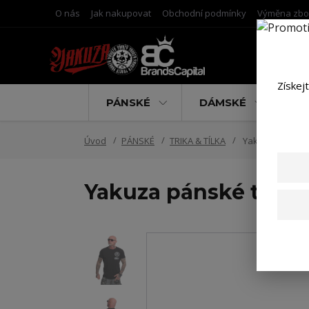
O nás
Jak nakupovat
Obchodní podmínky
Výměna zbo
Získej
PÁNSKÉ
DÁMSKÉ
D
Úvod
PÁNSKÉ
TRIKA & TÍLKA
Yakuza pánské t
Yakuza pánské tričko