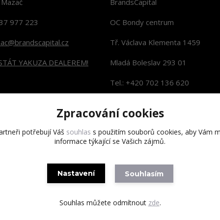
n Mazač
BrandsCapital
37 977 223
OC Bondy centrum
zac@brandscapital.cz
Tř. Václava Klementa 1459
 STÁT YAKUZA DEALEREM!
Mladá Boleslav 293 01
Tel.: +420 702 136 620
KONTAKTY NA PRODEJNY
Zpracování cookies
rtneři potřebují Váš
souhlas
s použitím souborů cookies, aby Vám m
informace týkající se Vašich zájmů.
Copyright 2020 BrandsCapital s.r.o.
Nastavení
Souhlasím
Souhlas můžete odmítnout
zde
.