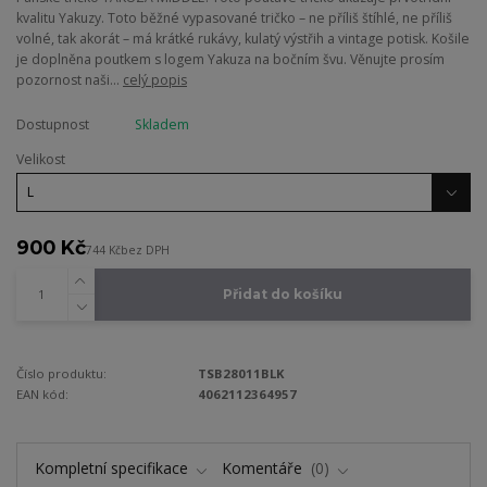
kvalitu Yakuzy. Toto běžné vypasované tričko – ne příliš štíhlé, ne příliš
volné, tak akorát – má krátké rukávy, kulatý výstřih a vintage potisk. Košile
je doplněna poutkem s logem Yakuza na bočním švu. Věnujte prosím
pozornost naši...
celý popis
Dostupnost
Skladem
Velikost
900 Kč
744 Kč
bez DPH
Přidat do košíku
Číslo produktu:
TSB28011BLK
EAN kód:
4062112364957
Kompletní specifikace
Komentáře
0