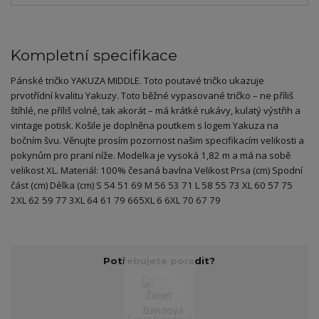
Kompletní specifikace
Pánské tričko YAKUZA MIDDLE. Toto poutavé tričko ukazuje
prvotřídní kvalitu Yakuzy. Toto běžné vypasované tričko – ne příliš
štíhlé, ne příliš volné, tak akorát – má krátké rukávy, kulatý výstřih a
vintage potisk. Košile je doplněna poutkem s logem Yakuza na
bočním švu. Věnujte prosím pozornost našim specifikacím velikosti a
pokynům pro praní níže. Modelka je vysoká 1,82 m a má na sobě
velikost XL. Materiál: 100% česaná bavlna Velikost Prsa (cm) Spodní
část (cm) Délka (cm) S 54 51 69 M 56 53 71 L 58 55 73 XL 60 57 75
2XL 62 59 77 3XL 64 61 79 665XL 6 6XL 70 67 79
Potřebujete poradit?