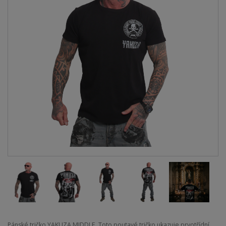
Pánské tričko YAKUZA MIDDLE. Toto poutavé tričko ukazuje prvotřídní