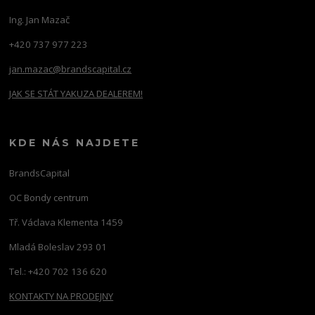
Ing. Jan Mazač
+420 737 977 223
jan.mazac@brandscapital.cz
JAK SE STÁT YAKUZA DEALEREM!
KDE NÁS NAJDETE
BrandsCapital
OC Bondy centrum
Tř. Václava Klementa 1459
Mladá Boleslav 293 01
Tel.: +420 702 136 620
KONTAKTY NA PRODEJNY