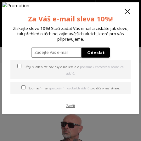
+420 702 136 620
(Po-Ne, 8-20 hod.)
CZK
0
Za Váš e-mail sleva 10%!
0 Kč
Získejte slevu 10%! Stačí zadat Váš email a ziskáte jak slevu,
tak přehled o těch nejzajímavějších akcích, které pro vás
Menu
připravujeme.
Úvod
PÁNSKÉ
TRIKA & TÍLKA
Yakuza pánské tričko Middle Regular T-
Odeslat
Shirt black L
Přeji si odebírat novinky e-mailem dle
podmínek zpracování osobních
údajů
.
Yakuza pánské tričko Middle
Regular T-Shirt black L
Souhlasím se
zpracováním osobních údajů
pro účely registrace.
Zavřít