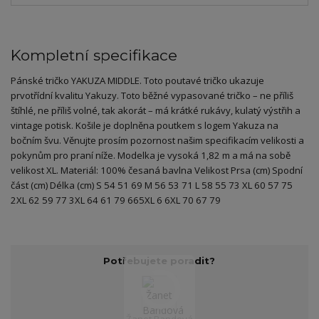
Kompletní specifikace
Pánské tričko YAKUZA MIDDLE. Toto poutavé tričko ukazuje
prvotřídní kvalitu Yakuzy. Toto běžné vypasované tričko – ne příliš
štíhlé, ne příliš volné, tak akorát – má krátké rukávy, kulatý výstřih a
vintage potisk. Košile je doplněna poutkem s logem Yakuza na
bočním švu. Věnujte prosím pozornost našim specifikacím velikosti a
pokynům pro praní níže. Modelka je vysoká 1,82 m a má na sobě
velikost XL. Materiál: 100% česaná bavlna Velikost Prsa (cm) Spodní
část (cm) Délka (cm) S 54 51 69 M 56 53 71 L 58 55 73 XL 60 57 75
2XL 62 59 77 3XL 64 61 79 665XL 6 6XL 70 67 79
Potřebujete poradit?