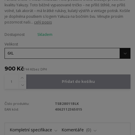
kvalitu Yakuzy. Toto běžné vypasované tričko – ne příliš štíhlé, ne příliš
volné, tak akorát – má krátké rukávy, kulatý výstřih a vintage potisk. Košile
je doplněna poutkem s logem Yakuza na bočním švu. Věnujte prosím
pozornost naši...
celý popis
Dostupnost
Skladem
Velikost
900 Kč
744 Kč
bez DPH
Přidat do košíku
Číslo produktu:
TSB28011BLK
EAN kód:
4062112365015
Kompletní specifikace
Komentáře
0