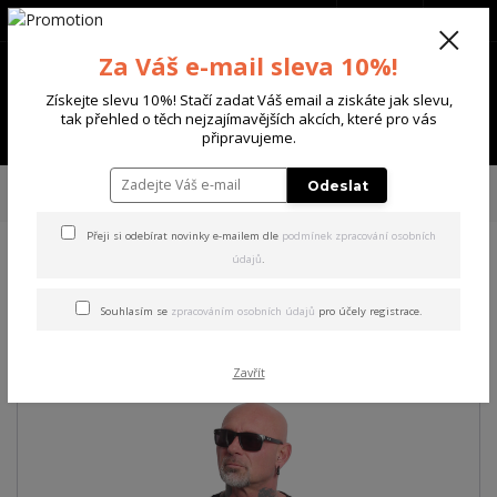
+420 702 136 620
(Po-Ne, 8-20 hod.)
CZK
0
Za Váš e-mail sleva 10%!
0 Kč
Získejte slevu 10%! Stačí zadat Váš email a ziskáte jak slevu,
tak přehled o těch nejzajímavějších akcích, které pro vás
Menu
připravujeme.
Úvod
PÁNSKÉ
TRIKA & TÍLKA
Yakuza pánské tričko Middle Regular T-
Odeslat
Shirt black 6XL
Přeji si odebírat novinky e-mailem dle
podmínek zpracování osobních
údajů
.
Yakuza pánské tričko Middle
Regular T-Shirt black 6XL
Souhlasím se
zpracováním osobních údajů
pro účely registrace.
Zavřít