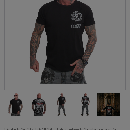
Pánské tričko YAKUZA MIDDLE. Toto poutavé tričko ukazuje prvotřídní