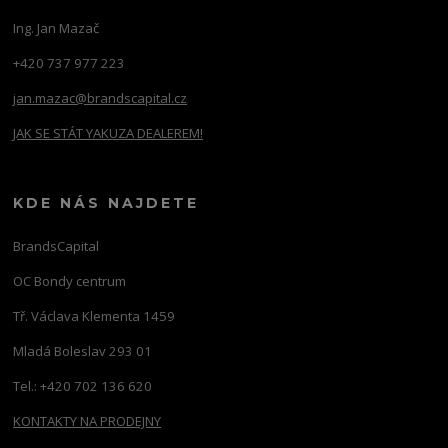
Ing. Jan Mazač
+420 737 977 223
jan.mazac@brandscapital.cz
JAK SE STÁT YAKUZA DEALEREM!
KDE NÁS NAJDETE
BrandsCapital
OC Bondy centrum
Tř. Václava Klementa 1459
Mladá Boleslav 293 01
Tel.: +420 702 136 620
KONTAKTY NA PRODEJNY