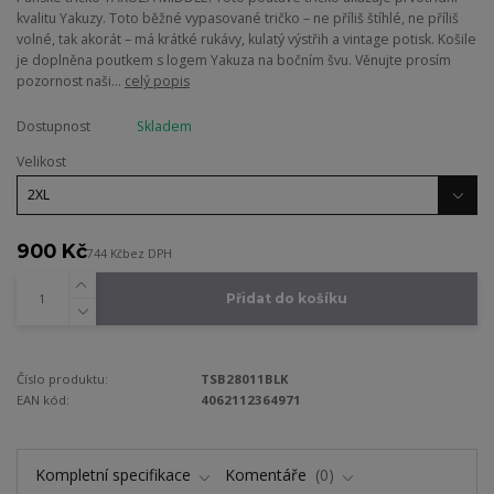
kvalitu Yakuzy. Toto běžné vypasované tričko – ne příliš štíhlé, ne příliš
volné, tak akorát – má krátké rukávy, kulatý výstřih a vintage potisk. Košile
je doplněna poutkem s logem Yakuza na bočním švu. Věnujte prosím
pozornost naši...
celý popis
Dostupnost
Skladem
Velikost
900 Kč
744 Kč
bez DPH
Přidat do košíku
Číslo produktu:
TSB28011BLK
EAN kód:
4062112364971
Kompletní specifikace
Komentáře
0