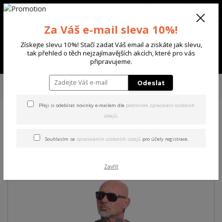
+420 702 136 620
(Po-Ne, 8-20 hod.)
CZK
0
Za Váš e-mail sleva 10%!
0 Kč
Získejte slevu 10%! Stačí zadat Váš email a ziskáte jak slevu,
tak přehled o těch nejzajímavějších akcích, které pro vás
Menu
připravujeme.
Úvod
PÁNSKÉ
TRIKA & TÍLKA
Yakuza pánské tričko Middle Regular T-
Odeslat
Shirt black 2XL
Přeji si odebírat novinky e-mailem dle
podmínek zpracování osobních
údajů
.
Yakuza pánské tričko Middle
Regular T-Shirt black 2XL
Souhlasím se
zpracováním osobních údajů
pro účely registrace.
Zavřít