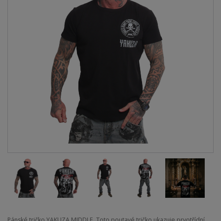
Pánské tričko YAKUZA MIDDLE. Toto poutavé tričko ukazuje prvotřídní