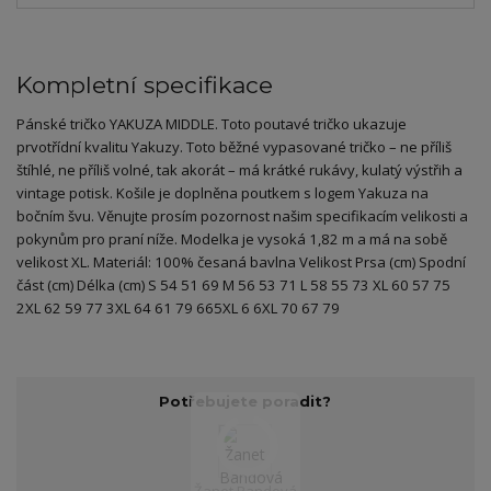
Kompletní specifikace
Pánské tričko YAKUZA MIDDLE. Toto poutavé tričko ukazuje
prvotřídní kvalitu Yakuzy. Toto běžné vypasované tričko – ne příliš
štíhlé, ne příliš volné, tak akorát – má krátké rukávy, kulatý výstřih a
vintage potisk. Košile je doplněna poutkem s logem Yakuza na
bočním švu. Věnujte prosím pozornost našim specifikacím velikosti a
pokynům pro praní níže. Modelka je vysoká 1,82 m a má na sobě
velikost XL. Materiál: 100% česaná bavlna Velikost Prsa (cm) Spodní
část (cm) Délka (cm) S 54 51 69 M 56 53 71 L 58 55 73 XL 60 57 75
2XL 62 59 77 3XL 64 61 79 665XL 6 6XL 70 67 79
Potřebujete poradit?