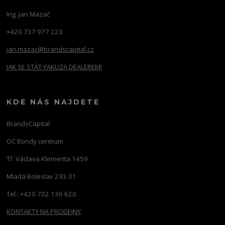
Ing. Jan Mazač
+420 737 977 223
jan.mazac@brandscapital.cz
JAK SE STÁT YAKUZA DEALEREM!
KDE NÁS NAJDETE
BrandsCapital
OC Bondy centrum
Tř. Václava Klementa 1459
Mladá Boleslav 293 01
Tel.: +420 702 136 620
KONTAKTY NA PRODEJNY