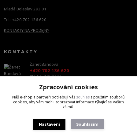
Mladá Boleslav 293 01
Tel.: +420 702 136 620
KONTAKTY NA PRODEJNY
KONTAKTY
Žanet Bandová
+420 702 136 620
(Po-Ne, 8-20 hod.)
Zpracování cookies
shop@brandscapital.cz
Náš e-shop a partneři potřebují Váš
souhlas
s použitím souborů
cookies, aby Vám mohli zobrazovat informace týkající se Vašich
zájmů.
Nastavení
Souhlasím
Copyright 2020 BrandsCapital s.r.o.