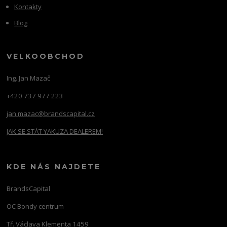
Kontakty
Blog
VELKOOBCHOD
Ing. Jan Mazač
+420 737 977 223
jan.mazac@brandscapital.cz
JAK SE STÁT YAKUZA DEALEREM!
KDE NÁS NAJDETE
BrandsCapital
OC Bondy centrum
Tř. Václava Klementa 1459