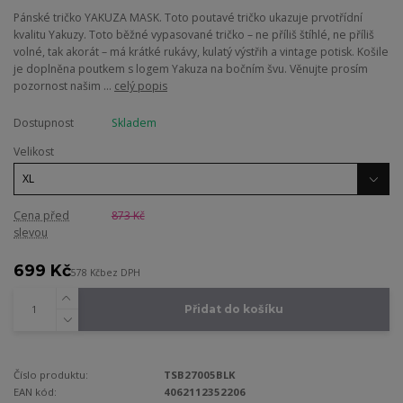
Pánské tričko YAKUZA MASK. Toto poutavé tričko ukazuje prvotřídní
kvalitu Yakuzy. Toto běžné vypasované tričko – ne příliš štíhlé, ne příliš
volné, tak akorát – má krátké rukávy, kulatý výstřih a vintage potisk. Košile
je doplněna poutkem s logem Yakuza na bočním švu. Věnujte prosím
pozornost našim ...
celý popis
Dostupnost
Skladem
Velikost
Cena před
873 Kč
slevou
699 Kč
578 Kč
bez DPH
Přidat do košíku
Číslo produktu:
TSB27005BLK
EAN kód:
4062112352206