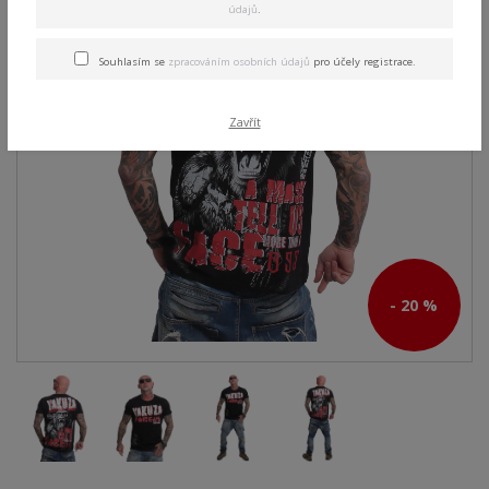
údajů
.
Souhlasím se
zpracováním osobních údajů
pro účely registrace.
Zavřít
- 20 %