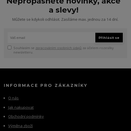
Nepropásněte novinky, akce
a slevy!
Můžete se kdykoli odhlásit. Zasíláme max. jednou za 14 dní.
Přihlásit se
Souhlasím se
zpracováním osobních údajů
za účelem rozesílky
newsletteru.
INFORMACE PRO ZÁKAZNÍKY
O nás
Jak nakupovat
Obchodní podmínky
Výměna zboží