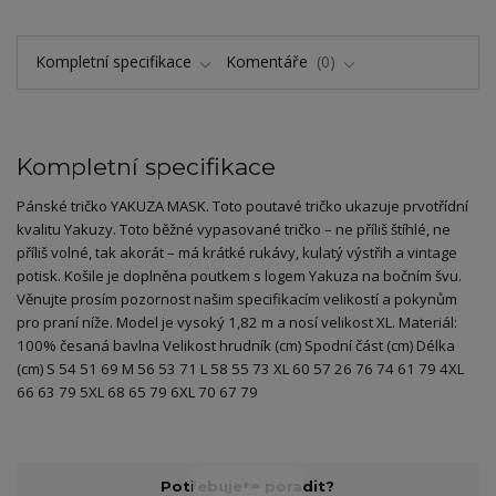
Kompletní specifikace
Komentáře
0
Kompletní specifikace
Pánské tričko YAKUZA MASK. Toto poutavé tričko ukazuje prvotřídní
kvalitu Yakuzy. Toto běžné vypasované tričko – ne příliš štíhlé, ne
příliš volné, tak akorát – má krátké rukávy, kulatý výstřih a vintage
potisk. Košile je doplněna poutkem s logem Yakuza na bočním švu.
Věnujte prosím pozornost našim specifikacím velikostí a pokynům
pro praní níže. Model je vysoký 1,82 m a nosí velikost XL. Materiál:
100% česaná bavlna Velikost hrudník (cm) Spodní část (cm) Délka
(cm) S 54 51 69 M 56 53 71 L 58 55 73 XL 60 57 26 76 74 61 79 4XL
66 63 79 5XL 68 65 79 6XL 70 67 79
Potřebujete poradit?