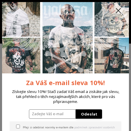
+420 702 136 620
(Po-Ne, 8-20 hod.)
CZK
0
0 Kč
Menu
Úvod
PÁNSKÉ
TRIKA & TÍLKA
Yakuza pánské tričko Mask Regular T-
Shirt black XL
Yakuza pánské tričko Mask
Za Váš e-mail sleva 10%!
Regular T-Shirt black XL
Získejte slevu 10%! Stačí zadat Váš email a ziskáte jak slevu,
Akce
tak přehled o těch nejzajímavějších akcích, které pro vás
připravujeme.
Odeslat
Přeji si odebírat novinky e-mailem dle
podmínek zpracování osobních