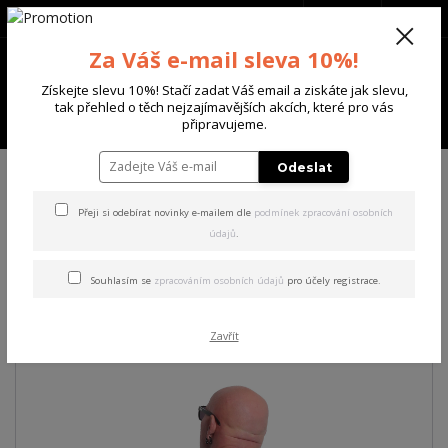
+420 702 136 620
(Po-Ne, 8-20 hod.)
CZK
0
Za Váš e-mail sleva 10%!
0 Kč
Získejte slevu 10%! Stačí zadat Váš email a ziskáte jak slevu,
tak přehled o těch nejzajímavějších akcích, které pro vás
Menu
připravujeme.
Úvod
PÁNSKÉ
TRIKA & TÍLKA
Yakuza pánské tričko Hurt Regular T-
Odeslat
Shirt black 3XL
Přeji si odebírat novinky e-mailem dle
podmínek zpracování osobních
údajů
.
Yakuza pánské tričko Hurt
Regular T-Shirt black 3XL
Souhlasím se
zpracováním osobních údajů
pro účely registrace.
Akce
Zavřít