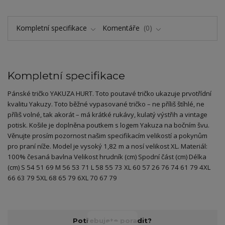
Kompletní specifikace
Komentáře
0
Kompletní specifikace
Pánské tričko YAKUZA HURT. Toto poutavé tričko ukazuje prvotřídní
kvalitu Yakuzy. Toto běžné vypasované tričko – ne příliš štíhlé, ne
příliš volné, tak akorát – má krátké rukávy, kulatý výstřih a vintage
potisk. Košile je doplněna poutkem s logem Yakuza na bočním švu.
Věnujte prosím pozornost našim specifikacím velikostí a pokynům
pro praní níže. Model je vysoký 1,82 m a nosí velikost XL. Materiál:
100% česaná bavlna Velikost hrudník (cm) Spodní část (cm) Délka
(cm) S 54 51 69 M 56 53 71 L 58 55 73 XL 60 57 26 76 74 61 79 4XL
66 63 79 5XL 68 65 79 6XL 70 67 79
Potřebujete poradit?