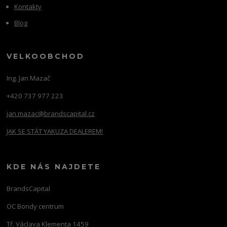
Kontakty
Blog
VELKOOBCHOD
Ing. Jan Mazač
+420 737 977 223
jan.mazac@brandscapital.cz
JAK SE STÁT YAKUZA DEALEREM!
KDE NÁS NAJDETE
BrandsCapital
OC Bondy centrum
Tř. Václava Klementa 1459