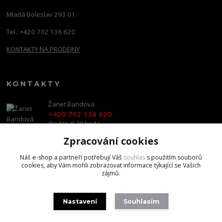
Mladá Boleslav 293 01
Tel.: +420 702 136 620
KONTAKTY NA PRODEJNY
KONTAKTY
Žanet Bandová
+420 702 136 620
(Po-Ne, 8-20 hod.)
Zpracování cookies
shop@brandscapital.cz
Náš e-shop a partneři potřebují Váš
souhlas
s použitím souborů
cookies, aby Vám mohli zobrazovat informace týkající se Vašich
zájmů.
Nastavení
Souhlasím
Copyright 2020 BrandsCapital s.r.o.