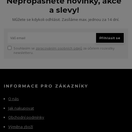
Nepropásněte novinky, akce
a slevy!
Můžete se kdykoli odhlásit. Zasíláme max. jednou za 14 dní.
Přihlásit se
Souhlasím se
zpracováním osobních údajů
za účelem rozesílky
newsletteru.
INFORMACE PRO ZÁKAZNÍKY
O nás
Jak nakupovat
Obchodní podmínky
Výměna zboží