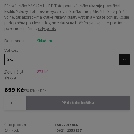
Pánské tričko YAKUZA HURT. Toto poutavé tričko ukazuje prvotřídní
kvalitu Yakuzy. Toto běžné vypasované tričko – ne příliš štíhlé, ne příliš
volné, tak akorát – má krátké rukávy, kulatý výstřih a vintage potisk. Košile
je doplněna poutkem s logem Yakuza na bočním švu. Věnujte prosím
pozornost našim ...
celý popis
Dostupnost
Skladem
Velikost
Cena před
873 Kč
slevou
699 Kč
578 Kč
bez DPH
Přidat do košíku
Číslo produktu:
TSB27015BLK
EAN kód:
4062112353937