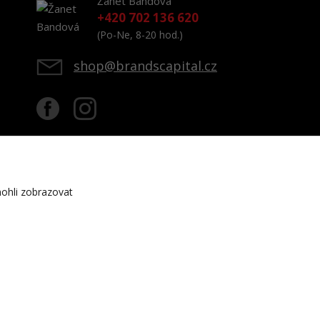
Žanet Bandová
+420 702 136 620
(Po-Ne, 8-20 hod.)
shop@brandscapital.cz
ohli zobrazovat