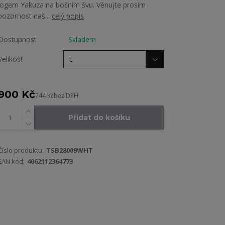
logem Yakuza na bočním švu. Věnujte prosím
pozornost naš...
celý popis
Dostupnost
Skladem
Velikost
900 Kč
744 Kč
bez DPH
Přidat do košíku
Číslo produktu:
TSB28009WHT
EAN kód:
4062112364773