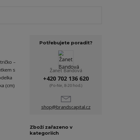
Potřebujete poradit?
ričko –
outkem s
Žanet Bandová
odelka
+420 702 136 620
ka (cm)
(Po-Ne, 8-20 hod.)
shop@brandscapital.cz
Zboží zařazeno v
kategoriích