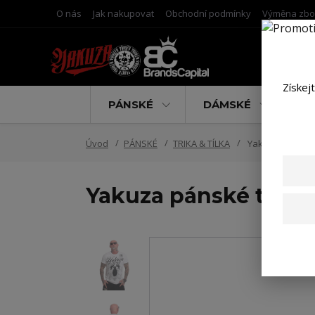
O nás
Jak nakupovat
Obchodní podmínky
Výměna zbo
Získej
PÁNSKÉ
DÁMSKÉ
D
Úvod
PÁNSKÉ
TRIKA & TÍLKA
Yakuza pánské t
Yakuza pánské tričko