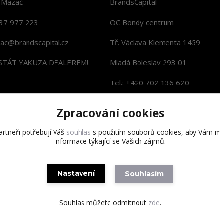
n Mazač
BrandsCapital
37 977 223
OC Bondy centrum
zac@brandscapital.cz
Tř. Václava Klementa 1459
 STÁT YAKUZA DEALEREM!
Mladá Boleslav 293 01
Tel.: +420 702 136 620
KONTAKTY NA PRODEJNY
Zpracování cookies
rtneři potřebují Váš
souhlas
s použitím souborů cookies, aby Vám m
informace týkající se Vašich zájmů.
Copyright 2020 BrandsCapital s.r.o.
Nastavení
Souhlasím
Souhlas můžete odmítnout
zde
.