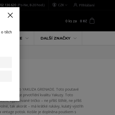
02 136 620
(Po-Ne, 8-20 hod.)
CZK
Přihlášení
0
ks
za
0 Kč
t
 o těch
% AKCE
DALŠÍ ZNAČKY
ite L
Pánské tričko YAKUZA GRENADE. Toto poutavé
tričko ukazuje prvotřídní kvalitu Yakuzy. Toto
běžné vypasované tričko – ne příliš štíhlé, ne příliš
volné, tak akorát – má krátké rukávy, kulatý výstřih
a vintage potisk. Košile je doplněna poutkem s