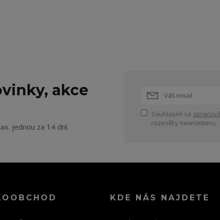
vinky, akce
Souhlasím se
zpracová
rozesílky newsletteru.
ax. jednou za 14 dní.
KOOBCHOD
KDE NÁS NAJDETE