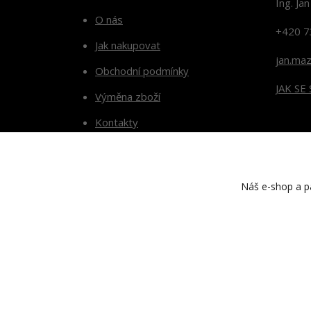
Ing. Ja
O nás
+420 7
Jak nakupovat
jan.ma
Obchodní podmínky
JAK SE
Výměna zboží
Kontakty
Blog
Náš e-shop a pa