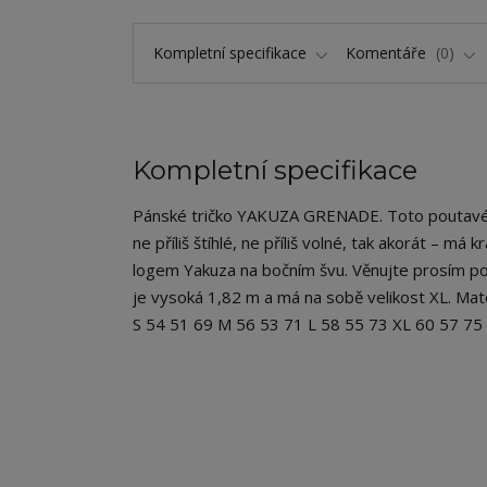
Kompletní specifikace
Komentáře
0
Kompletní specifikace
Pánské tričko YAKUZA GRENADE. Toto poutavé tr
ne příliš štíhlé, ne příliš volné, tak akorát – má
logem Yakuza na bočním švu. Věnujte prosím poz
je vysoká 1,82 m a má na sobě velikost XL. Mat
S 54 51 69 M 56 53 71 L 58 55 73 XL 60 57 7