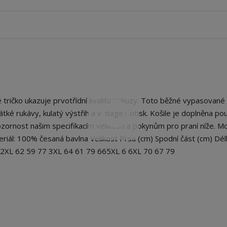
ičko ukazuje prvotřídní kvalitu Yakuzy. Toto běžné vypasované t
 krátké rukávy, kulatý výstřih a vintage potisk. Košile je doplněna p
ornost našim specifikacím velikosti a pokynům pro praní níže. M
eriál: 100% česaná bavlna Velikost Prsa (cm) Spodní část (cm) Dél
5 2XL 62 59 77 3XL 64 61 79 665XL 6 6XL 70 67 79