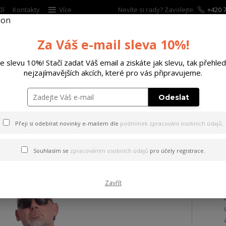
ží
Kontakty
Více
Nevíte si rady? Zavolejte.
+420 7
Za Váš e-mail sleva 10%!
Hleda
te slevu 10%! Stačí zadat Váš email a ziskáte jak slevu, tak přehled
nejzajímavějších akcích, které pro vás připravujeme.
ĚTSKÉ
DOPLŇKY
DÁRKOVÉ POUKAZY
Odeslat
ričko Grenade Regular T-Shirt white L
Přeji si odebírat novinky e-mailem dle
podmínek zpracování osobních údajů
.
 Grenade Regular T-Shirt wh
Souhlasím se
zpracováním osobních údajů
pro účely registrace.
Zavřít