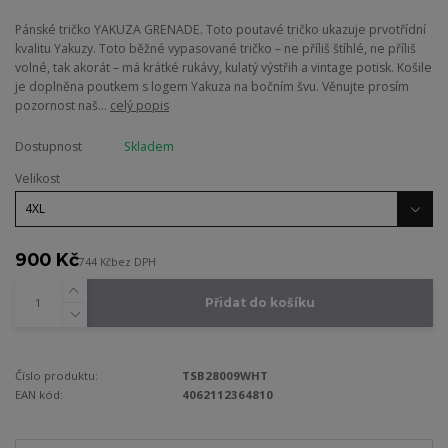
Pánské tričko YAKUZA GRENADE. Toto poutavé tričko ukazuje prvotřídní
kvalitu Yakuzy. Toto běžné vypasované tričko – ne příliš štíhlé, ne příliš
volné, tak akorát – má krátké rukávy, kulatý výstřih a vintage potisk. Košile
je doplněna poutkem s logem Yakuza na bočním švu. Věnujte prosím
pozornost naš...
celý popis
Dostupnost
Skladem
Velikost
900 Kč
744 Kč
bez DPH
Přidat do košíku
Číslo produktu:
TSB28009WHT
EAN kód:
4062112364810