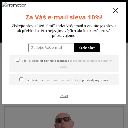
+420 702 136 620
(Po-Ne, 8-20 hod.)
CZK
0
Za Váš e-mail sleva 10%!
0 Kč
Získejte slevu 10%! Stačí zadat Váš email a ziskáte jak slevu,
tak přehled o těch nejzajímavějších akcích, které pro vás
Menu
připravujeme.
Úvod
PÁNSKÉ
TRIKA & TÍLKA
Yakuza pánské tričko Grenade Regular
Odeslat
T-Shirt white 4XL
Přeji si odebírat novinky e-mailem dle
podmínek zpracování osobních
údajů
.
Yakuza pánské tričko
Grenade Regular T-Shirt
Souhlasím se
zpracováním osobních údajů
pro účely registrace.
white 4XL
Zavřít