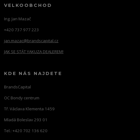
VELKOOBCHOD
Ing. Jan Mazač
+420 737 977 223
jan.mazac@brandscapital.cz
JAK SE STÁT YAKUZA DEALEREM!
KDE NÁS NAJDETE
BrandsCapital
OC Bondy centrum
Tř. Václava Klementa 1459
Mladá Boleslav 293 01
Tel.: +420 702 136 620