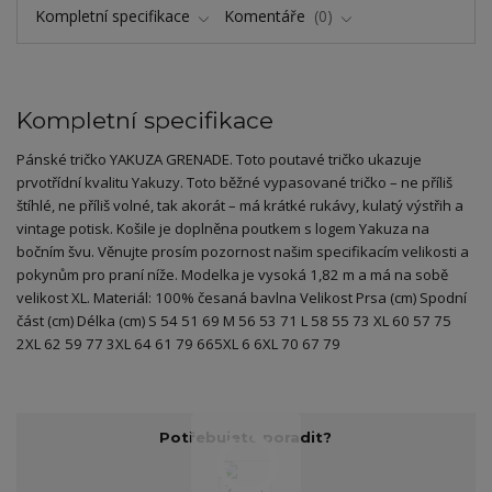
Kompletní specifikace
Komentáře
0
Kompletní specifikace
Pánské tričko YAKUZA GRENADE. Toto poutavé tričko ukazuje
prvotřídní kvalitu Yakuzy. Toto běžné vypasované tričko – ne příliš
štíhlé, ne příliš volné, tak akorát – má krátké rukávy, kulatý výstřih a
vintage potisk. Košile je doplněna poutkem s logem Yakuza na
bočním švu. Věnujte prosím pozornost našim specifikacím velikosti a
pokynům pro praní níže. Modelka je vysoká 1,82 m a má na sobě
velikost XL. Materiál: 100% česaná bavlna Velikost Prsa (cm) Spodní
část (cm) Délka (cm) S 54 51 69 M 56 53 71 L 58 55 73 XL 60 57 75
2XL 62 59 77 3XL 64 61 79 665XL 6 6XL 70 67 79
Potřebujete poradit?