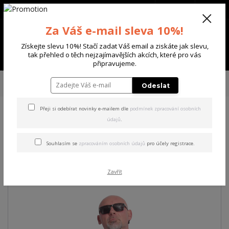
+420 702 136 620
(Po-Ne, 8-20 hod.)
CZK
0
Za Váš e-mail sleva 10%!
0 Kč
Získejte slevu 10%! Stačí zadat Váš email a ziskáte jak slevu,
Menu
tak přehled o těch nejzajímavějších akcích, které pro vás
připravujeme.
Úvod
PÁNSKÉ
TRIKA & TÍLKA
Yakuza pánské tričko Grenade Regular
Odeslat
T-Shirt white 2XL
Přeji si odebírat novinky e-mailem dle
podmínek zpracování osobních
údajů
.
Yakuza pánské tričko
Grenade Regular T-Shirt
Souhlasím se
zpracováním osobních údajů
pro účely registrace.
white 2XL
Zavřít