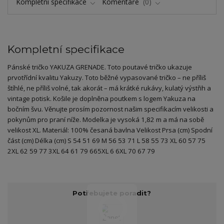
Kompletní specifikace
Komentáře
0
Kompletní specifikace
Pánské tričko YAKUZA GRENADE. Toto poutavé tričko ukazuje
prvotřídní kvalitu Yakuzy. Toto běžné vypasované tričko – ne příliš
štíhlé, ne příliš volné, tak akorát – má krátké rukávy, kulatý výstřih a
vintage potisk. Košile je doplněna poutkem s logem Yakuza na
bočním švu. Věnujte prosím pozornost našim specifikacím velikosti a
pokynům pro praní níže. Modelka je vysoká 1,82 m a má na sobě
velikost XL. Materiál: 100% česaná bavlna Velikost Prsa (cm) Spodní
část (cm) Délka (cm) S 54 51 69 M 56 53 71 L 58 55 73 XL 60 57 75
2XL 62 59 77 3XL 64 61 79 665XL 6 6XL 70 67 79
Potřebujete poradit?