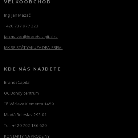
VELKOOBCHOD
Ing. Jan Mazač
+420 737 977 223
jan.mazac@brandscapital.cz
JAK SE STÁT YAKUZA DEALEREM!
KDE NÁS NAJDETE
BrandsCapital
OC Bondy centrum
Tř. Václava Klementa 1459
Mladá Boleslav 293 01
Tel.: +420 702 136 620
KONTAKTY NA PRODEJNY