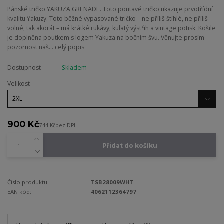
Pánské tričko YAKUZA GRENADE. Toto poutavé tričko ukazuje prvotřídní
kvalitu Yakuzy. Toto běžné vypasované tričko – ne příliš štíhlé, ne příliš
volné, tak akorát – má krátké rukávy, kulatý výstřih a vintage potisk. Košile
je doplněna poutkem s logem Yakuza na bočním švu. Věnujte prosím
pozornost naš...
celý popis
Dostupnost
Skladem
Velikost
900 Kč
744 Kč
bez DPH
Přidat do košíku
Číslo produktu:
TSB28009WHT
EAN kód:
4062112364797