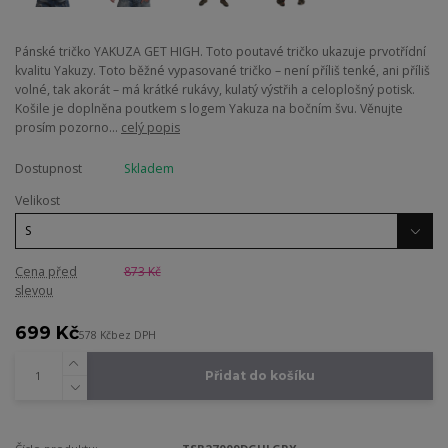
Pánské tričko YAKUZA GET HIGH. Toto poutavé tričko ukazuje prvotřídní
kvalitu Yakuzy. Toto běžné vypasované tričko – není příliš tenké, ani příliš
volné, tak akorát – má krátké rukávy, kulatý výstřih a celoplošný potisk.
Košile je doplněna poutkem s logem Yakuza na bočním švu. Věnujte
prosím pozorno...
celý popis
Dostupnost
Skladem
Velikost
Cena před
873 Kč
slevou
699 Kč
578 Kč
bez DPH
Přidat do košíku