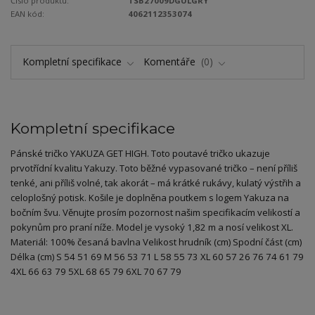
Číslo produktu:
TSB27009DGULGRY
EAN kód:
4062112353074
Kompletní specifikace
Komentáře
0
Kompletní specifikace
Pánské tričko YAKUZA GET HIGH. Toto poutavé tričko ukazuje
prvotřídní kvalitu Yakuzy. Toto běžné vypasované tričko – není příliš
tenké, ani příliš volné, tak akorát – má krátké rukávy, kulatý výstřih a
celoplošný potisk. Košile je doplněna poutkem s logem Yakuza na
bočním švu. Věnujte prosím pozornost našim specifikacím velikostí a
pokynům pro praní níže. Model je vysoký 1,82 m a nosí velikost XL.
Materiál: 100% česaná bavlna Velikost hrudník (cm) Spodní část (cm)
Délka (cm) S 54 51 69 M 56 53 71 L 58 55 73 XL 60 57 26 76 74 61 79
4XL 66 63 79 5XL 68 65 79 6XL 70 67 79