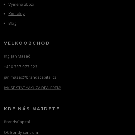
Výměna zboží
Kontakty
Blog
VELKOOBCHOD
Ing. Jan Mazač
+420 737 977 223
jan.mazac@brandscapital.cz
JAK SE STÁT YAKUZA DEALEREM!
KDE NÁS NAJDETE
BrandsCapital
OC Bondy centrum