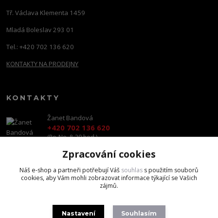
Tř. Václava Klementa 1459
Mladá Boleslav 293 01
Tel.: +420 702 136 620
KONTAKTY NA PRODEJNY
KONTAKTY
Žanet Bandová
+420 702 136 620
(Po-Ne, 8-20 hod.)
Zpracování cookies
shop@brandscapital.cz
Náš e-shop a partneři potřebují Váš
souhlas
s použitím souborů
cookies, aby Vám mohli zobrazovat informace týkající se Vašich
zájmů.
Nastavení
Souhlasím