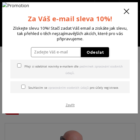
+420 702 136 620
(Po-Ne, 8-20 hod.)
CZK
0
Za Váš e-mail sleva 10%!
0 Kč
Získejte slevu 10%! Stačí zadat Váš email a ziskáte jak slevu,
tak přehled o těch nejzajímavějších akcích, které pro vás
Menu
připravujeme.
Úvod
PÁNSKÉ
TRIKA & TÍLKA
Yakuza pánské tričko Get High Allover
Odeslat
Regular T-Shirt dark/gull/gray S
Přeji si odebírat novinky e-mailem dle
podmínek zpracování osobních
údajů
.
Yakuza pánské tričko Get
High Allover Regular T-Shirt
Souhlasím se
zpracováním osobních údajů
pro účely registrace.
dark/gull/gray S
Zavřít
Akce