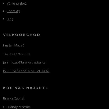
Výměna zboží
Kontakty
Blog
VELKOOBCHOD
Ing. Jan Mazač
+420 737 977 223
jan.mazac@brandscapital.cz
JAK SE STÁT YAKUZA DEALEREM!
KDE NÁS NAJDETE
BrandsCapital
OC Bondy centrum