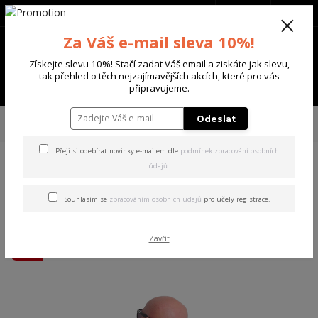
+420 702 136 620
(Po-Ne, 8-20 hod.)
CZK
0
Za Váš e-mail sleva 10%!
0 Kč
Získejte slevu 10%! Stačí zadat Váš email a ziskáte jak slevu,
tak přehled o těch nejzajímavějších akcích, které pro vás
Menu
připravujeme.
Úvod
PÁNSKÉ
TRIKA & TÍLKA
Yakuza pánské tričko Get High Allover
Odeslat
Regular T-Shirt dark/gull/gray L
Přeji si odebírat novinky e-mailem dle
podmínek zpracování osobních
údajů
.
Yakuza pánské tričko Get
High Allover Regular T-Shirt
Souhlasím se
zpracováním osobních údajů
pro účely registrace.
dark/gull/gray L
Zavřít
Akce