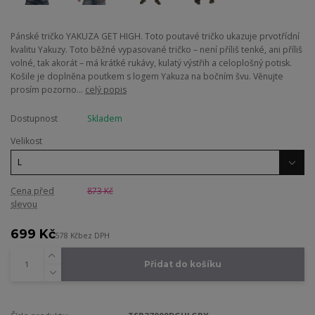
Pánské tričko YAKUZA GET HIGH. Toto poutavé tričko ukazuje prvotřídní
kvalitu Yakuzy. Toto běžné vypasované tričko – není příliš tenké, ani příliš
volné, tak akorát – má krátké rukávy, kulatý výstřih a celoplošný potisk.
Košile je doplněna poutkem s logem Yakuza na bočním švu. Věnujte
prosím pozorno...
celý popis
Dostupnost
Skladem
Velikost
Cena před
873 Kč
slevou
699 Kč
578 Kč
bez DPH
Přidat do košíku