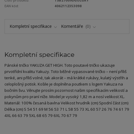
Číslo produktu:
TSB27009DGULGRY
EAN kód:
4062112353098
Kompletní specifikace
Komentáře
0
Kompletní specifikace
Pánské tričko YAKUZA GET HIGH. Toto poutavé tričko ukazuje
prvotřídní kvalitu Yakuzy. Toto běžné vypasované tričko – není příliš
tenké, ani příliš volné, tak akorát – má krátké rukávy, kulatý výstřih a
celoplošný potisk. Košile je doplněna poutkem s logem Yakuza na
bočním švu. Věnujte prosím pozornost našim specifikacím velikostí a
pokynům pro praní níže. Model je vysoký 1,82 m a nosí velikost XL.
Materiál: 100% česaná bavlna Velikost hrudník (cm) Spodní část (cm)
Délka (cm) S 54 51 69 M 56 53 71 L 58 55 73 XL 60 57 26 76 74 61 79
4XL 66 63 79 5XL 68 65 79 6XL 70 67 79