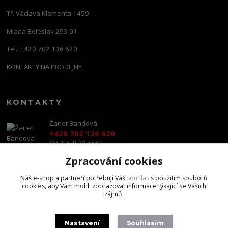
Tř. Václava Klementa 1459
Mladá Boleslav 293 01
Tel.: +420 702 136 620
KONTAKTY NA PRODEJNY
KONTAKTY
Žanet Bandová
+420 702 136 620
(Po-Ne, 8-20 hod.)
Zpracování cookies
shop@brandscapital.cz
Náš e-shop a partneři potřebují Váš
souhlas
s použitím souborů
cookies, aby Vám mohli zobrazovat informace týkající se Vašich
zájmů.
Nastavení
Souhlasím