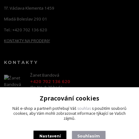
Tř. Václava Klementa 1459
Mladá Boleslav 293 01
Tel.: +420 702 136 620
KONTAKTY NA PRODEJNY
KONTAKTY
Žanet Bandová
+420 702 136 620
(Po-Ne, 8-20 hod.)
Zpracování cookies
shop@brandscapital.cz
Náš e-shop a partneři potřebují Váš
souhlas
s použitím souborů
cookies, aby Vám mohli zobrazovat informace týkající se Vašich
zájmů.
Nastavení
Souhlasím