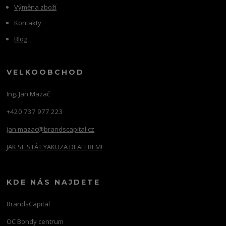
Výměna zboží
Kontakty
Blog
VELKOOBCHOD
Ing. Jan Mazač
+420 737 977 223
jan.mazac@brandscapital.cz
JAK SE STÁT YAKUZA DEALEREM!
KDE NÁS NAJDETE
BrandsCapital
OC Bondy centrum