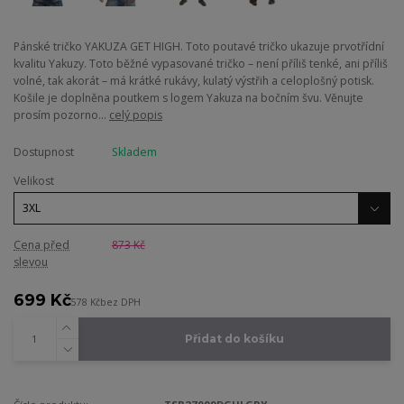
Pánské tričko YAKUZA GET HIGH. Toto poutavé tričko ukazuje prvotřídní
kvalitu Yakuzy. Toto běžné vypasované tričko – není příliš tenké, ani příliš
volné, tak akorát – má krátké rukávy, kulatý výstřih a celoplošný potisk.
Košile je doplněna poutkem s logem Yakuza na bočním švu. Věnujte
prosím pozorno...
celý popis
Dostupnost
Skladem
Velikost
Cena před
873 Kč
slevou
699 Kč
578 Kč
bez DPH
Přidat do košíku