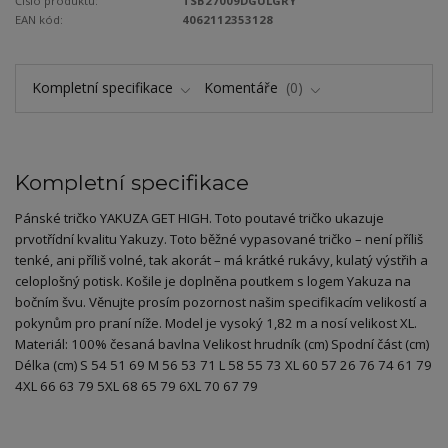
Číslo produktu:
TSB27009DGULGRY
EAN kód:
4062112353128
Kompletní specifikace
Komentáře
0
Kompletní specifikace
Pánské tričko YAKUZA GET HIGH. Toto poutavé tričko ukazuje
prvotřídní kvalitu Yakuzy. Toto běžné vypasované tričko – není příliš
tenké, ani příliš volné, tak akorát – má krátké rukávy, kulatý výstřih a
celoplošný potisk. Košile je doplněna poutkem s logem Yakuza na
bočním švu. Věnujte prosím pozornost našim specifikacím velikostí a
pokynům pro praní níže. Model je vysoký 1,82 m a nosí velikost XL.
Materiál: 100% česaná bavlna Velikost hrudník (cm) Spodní část (cm)
Délka (cm) S 54 51 69 M 56 53 71 L 58 55 73 XL 60 57 26 76 74 61 79
4XL 66 63 79 5XL 68 65 79 6XL 70 67 79