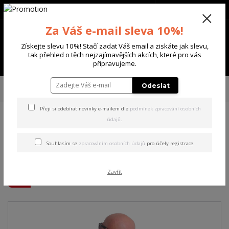
+420 702 136 620
(Po-Ne, 8-20 hod.)
CZK
0
Za Váš e-mail sleva 10%!
0 Kč
Získejte slevu 10%! Stačí zadat Váš email a ziskáte jak slevu,
tak přehled o těch nejzajímavějších akcích, které pro vás
Menu
připravujeme.
Úvod
PÁNSKÉ
TRIKA & TÍLKA
Yakuza pánské tričko Get High Allover
Odeslat
Regular T-Shirt dark/gull/gray 3XL
Přeji si odebírat novinky e-mailem dle
podmínek zpracování osobních
údajů
.
Yakuza pánské tričko Get
High Allover Regular T-Shirt
Souhlasím se
zpracováním osobních údajů
pro účely registrace.
dark/gull/gray 3XL
Zavřít
Akce