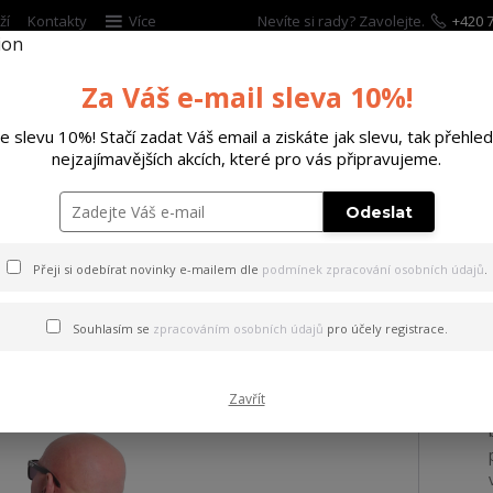
ží
Kontakty
Více
Nevíte si rady? Zavolejte.
+420 7
Za Váš e-mail sleva 10%!
Hleda
te slevu 10%! Stačí zadat Váš email a ziskáte jak slevu, tak přehled
nejzajímavějších akcích, které pro vás připravujeme.
ĚTSKÉ
DOPLŇKY
DÁRKOVÉ POUKAZY
Odeslat
ičko Get High Allover Regular T-Shirt
Přeji si odebírat novinky e-mailem dle
podmínek zpracování osobních údajů
.
 Get High Allover Regular T-
Souhlasím se
zpracováním osobních údajů
pro účely registrace.
Zavřít