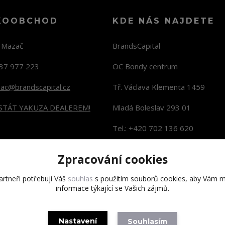
KOOBCHOD
KDE NÁS NAJDETE
n Mazač
BrandsCapital
37 977 223
OC Bondy centrum
zac@brandscapital.cz
Tř. Václava Klementa 1459
 STÁT YAKUZA DEALEREM!
Mladá Boleslav 293 01
Tel.: +420 702 136 620
KONTAKTY NA PRODEJNY
Zpracování cookies
rtneři potřebují Váš
souhlas
s použitím souborů cookies, aby Vám m
informace týkající se Vašich zájmů.
Copyright 2020 BrandsCapital s.r.o.
Nastavení
Souhlasím