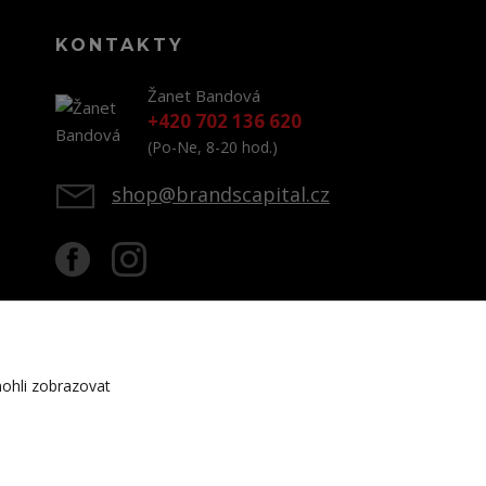
KONTAKTY
Žanet Bandová
+420 702 136 620
(Po-Ne, 8-20 hod.)
shop@brandscapital.cz
ohli zobrazovat