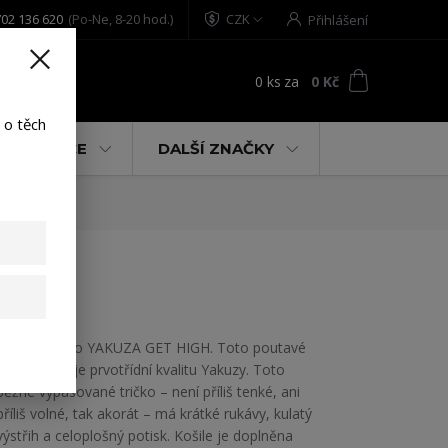
02 136 620
(Po-Ne, 8-20 hod.)
CZK
Přihlášení
0
ks
za
0 Kč
t
 o těch
% AKCE
DALŠÍ ZNAČKY
Shirt
Pánské tričko YAKUZA GET HIGH. Toto poutavé
tričko ukazuje prvotřídní kvalitu Yakuzy. Toto
běžné vypasované tričko – není příliš tenké, ani
příliš volné, tak akorát – má krátké rukávy, kulatý
výstřih a celoplošný potisk. Košile je doplněna