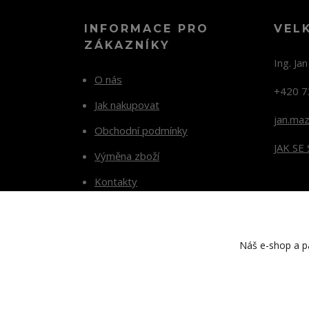
INFORMACE PRO
VEL
ZÁKAZNÍKY
Ing. Ja
O nás
+420 7
Jak nakupovat
jan.ma
Obchodní podmínky
JAK SE
Výměna zboží
Kontakty
Blog
Náš e-shop a pa