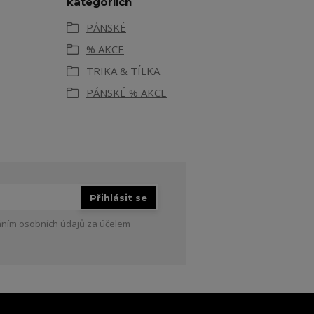
kategoriích
PÁNSKÉ
% AKCE
TRIKA & TÍLKA
PÁNSKÉ % AKCE
Přihlásit se
ním osobních údajů
za účelem