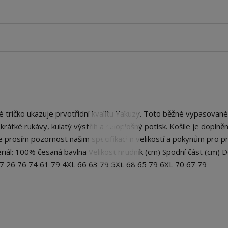
ričko ukazuje prvotřídní kvalitu Yakuzy. Toto běžné vypasované 
má krátké rukávy, kulatý výstřih a celoplošný potisk. Košile je doplně
prosím pozornost našim specifikacím velikostí a pokynům pro pra
riál: 100% česaná bavlna Velikost hrudník (cm) Spodní část (cm) D
57 26 76 74 61 79 4XL 66 63 79 5XL 68 65 79 6XL 70 67 79