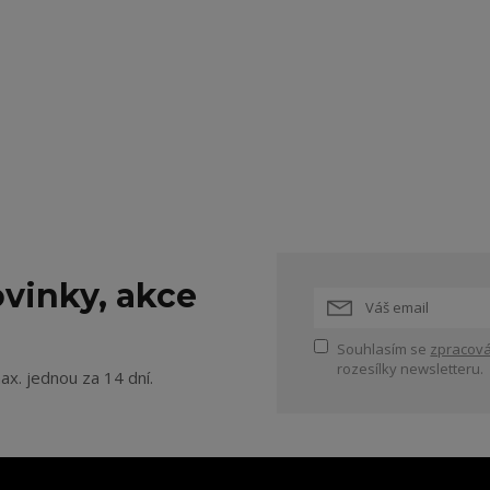
vinky, akce
Souhlasím se
zpracová
rozesílky newsletteru.
ax. jednou za 14 dní.