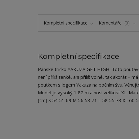
Kompletní specifikace
Komentáře
0
Kompletní specifikace
Pánské tričko YAKUZA GET HIGH. Toto poutavé t
není příliš tenké, ani příliš volné, tak akorát – 
poutkem s logem Yakuza na bočním švu. Věnujte 
Model je vysoký 1,82 m a nosí velikost XL. Mate
(cm) S 54 51 69 M 56 53 71 L 58 55 73 XL 60 