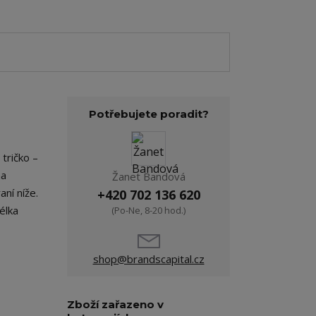
Potřebujete poradit?
tričko –
na
Žanet Bandová
ní níže.
+420 702 136 620
élka
(Po-Ne, 8-20 hod.)
shop@brandscapital.cz
Zboží zařazeno v