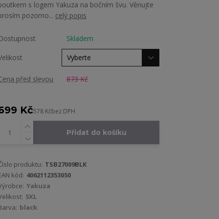
poutkem s logem Yakuza na bočním švu. Věnujte
prosím pozorno...
celý popis
Dostupnost
Skladem
Velikost
Cena před slevou
873 Kč
699 Kč
578 Kč
bez DPH
Přidat do košíku
Číslo produktu:
TSB27009BLK
EAN kód:
4062112353050
Výrobce:
Yakuza
Velikost:
5XL
Barva:
black