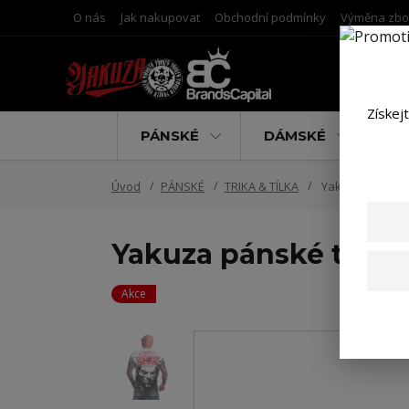
O nás
Jak nakupovat
Obchodní podmínky
Výměna zbo
Získej
PÁNSKÉ
DÁMSKÉ
D
Úvod
PÁNSKÉ
TRIKA & TÍLKA
Yakuza pánské tr
Yakuza pánské tričko
Akce