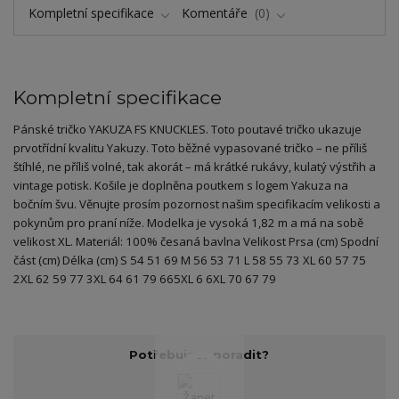
Kompletní specifikace
Komentáře
0
Kompletní specifikace
Pánské tričko YAKUZA FS KNUCKLES. Toto poutavé tričko ukazuje
prvotřídní kvalitu Yakuzy. Toto běžné vypasované tričko – ne příliš
štíhlé, ne příliš volné, tak akorát – má krátké rukávy, kulatý výstřih a
vintage potisk. Košile je doplněna poutkem s logem Yakuza na
bočním švu. Věnujte prosím pozornost našim specifikacím velikosti a
pokynům pro praní níže. Modelka je vysoká 1,82 m a má na sobě
velikost XL. Materiál: 100% česaná bavlna Velikost Prsa (cm) Spodní
část (cm) Délka (cm) S 54 51 69 M 56 53 71 L 58 55 73 XL 60 57 75
2XL 62 59 77 3XL 64 61 79 665XL 6 6XL 70 67 79
Potřebujete poradit?