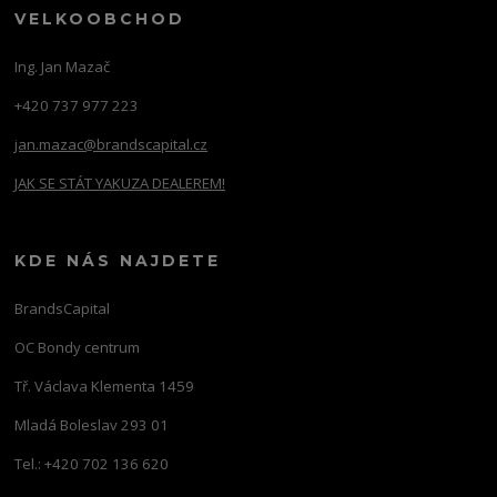
VELKOOBCHOD
Ing. Jan Mazač
+420 737 977 223
jan.mazac@brandscapital.cz
JAK SE STÁT YAKUZA DEALEREM!
KDE NÁS NAJDETE
BrandsCapital
OC Bondy centrum
Tř. Václava Klementa 1459
Mladá Boleslav 293 01
Tel.: +420 702 136 620