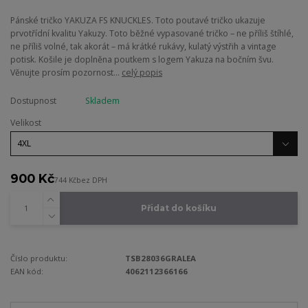
Pánské tričko YAKUZA FS KNUCKLES. Toto poutavé tričko ukazuje
prvotřídní kvalitu Yakuzy. Toto běžné vypasované tričko – ne příliš štíhlé,
ne příliš volné, tak akorát – má krátké rukávy, kulatý výstřih a vintage
potisk. Košile je doplněna poutkem s logem Yakuza na bočním švu.
Věnujte prosím pozornost...
celý popis
Dostupnost
Skladem
Velikost
900 Kč
744 Kč
bez DPH
Přidat do košíku
Číslo produktu:
TSB28036GRALEA
EAN kód:
4062112366166