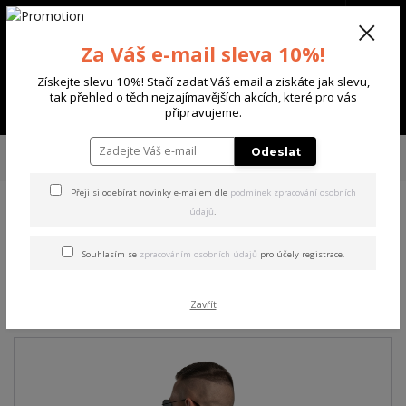
+420 702 136 620
(Po-Ne, 8-20 hod.)
CZK
0
Za Váš e-mail sleva 10%!
0 Kč
Získejte slevu 10%! Stačí zadat Váš email a ziskáte jak slevu,
tak přehled o těch nejzajímavějších akcích, které pro vás
Menu
připravujeme.
Úvod
PÁNSKÉ
TRIKA & TÍLKA
Yakuza pánské tričko FS Knuckles
Odeslat
Regular T-Shirt grape/leaf 4XL
Přeji si odebírat novinky e-mailem dle
podmínek zpracování osobních
údajů
.
Yakuza pánské tričko FS
Knuckles Regular T-Shirt
Souhlasím se
zpracováním osobních údajů
pro účely registrace.
grape/leaf 4XL
Zavřít