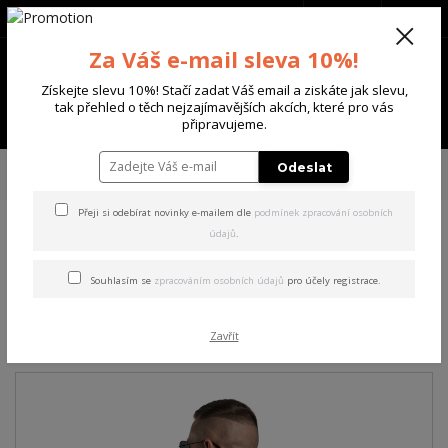
+420 702 136 620
(Po-Ne, 8-20 hod.)
CZK
0
Za Váš e-mail sleva 10%!
0 Kč
Získejte slevu 10%! Stačí zadat Váš email a ziskáte jak slevu,
tak přehled o těch nejzajímavějších akcích, které pro vás
Menu
připravujeme.
Úvod
PÁNSKÉ
TRIKA & TÍLKA
Yakuza pánské tričko FS Knuckles
Odeslat
Regular T-Shirt grape/leaf 3XL
Přeji si odebírat novinky e-mailem dle
podmínek zpracování osobních
údajů
.
Yakuza pánské tričko FS
Knuckles Regular T-Shirt
Souhlasím se
zpracováním osobních údajů
pro účely registrace.
grape/leaf 3XL
Zavřít