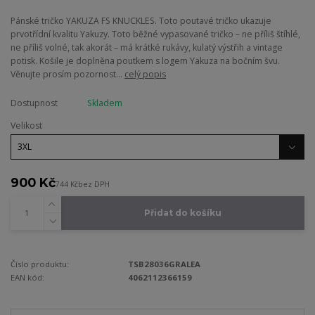
Pánské tričko YAKUZA FS KNUCKLES. Toto poutavé tričko ukazuje
prvotřídní kvalitu Yakuzy. Toto běžné vypasované tričko – ne příliš štíhlé,
ne příliš volné, tak akorát – má krátké rukávy, kulatý výstřih a vintage
potisk. Košile je doplněna poutkem s logem Yakuza na bočním švu.
Věnujte prosím pozornost...
celý popis
Dostupnost
Skladem
Velikost
900 Kč
744 Kč
bez DPH
Přidat do košíku
Číslo produktu:
TSB28036GRALEA
EAN kód:
4062112366159