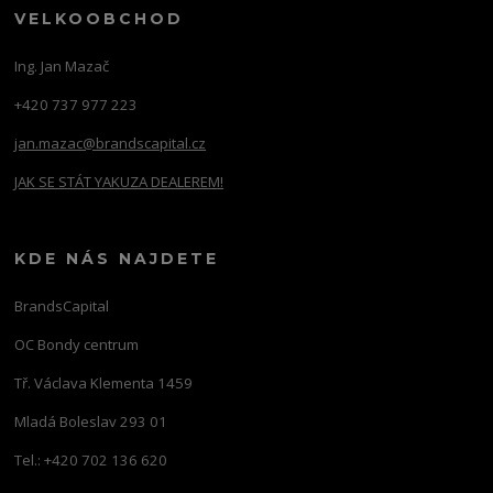
VELKOOBCHOD
Ing. Jan Mazač
+420 737 977 223
jan.mazac@brandscapital.cz
JAK SE STÁT YAKUZA DEALEREM!
KDE NÁS NAJDETE
BrandsCapital
OC Bondy centrum
Tř. Václava Klementa 1459
Mladá Boleslav 293 01
Tel.: +420 702 136 620