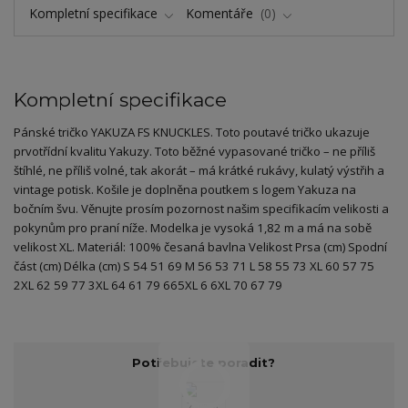
Kompletní specifikace
Komentáře
0
Kompletní specifikace
Pánské tričko YAKUZA FS KNUCKLES. Toto poutavé tričko ukazuje
prvotřídní kvalitu Yakuzy. Toto běžné vypasované tričko – ne příliš
štíhlé, ne příliš volné, tak akorát – má krátké rukávy, kulatý výstřih a
vintage potisk. Košile je doplněna poutkem s logem Yakuza na
bočním švu. Věnujte prosím pozornost našim specifikacím velikosti a
pokynům pro praní níže. Modelka je vysoká 1,82 m a má na sobě
velikost XL. Materiál: 100% česaná bavlna Velikost Prsa (cm) Spodní
část (cm) Délka (cm) S 54 51 69 M 56 53 71 L 58 55 73 XL 60 57 75
2XL 62 59 77 3XL 64 61 79 665XL 6 6XL 70 67 79
Potřebujete poradit?