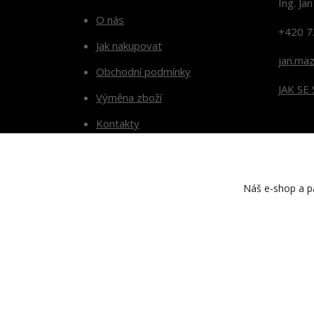
Ing. Ja
O nás
+420 7
Jak nakupovat
jan.ma
Obchodní podmínky
JAK SE
Výměna zboží
Kontakty
Blog
Náš e-shop a pa