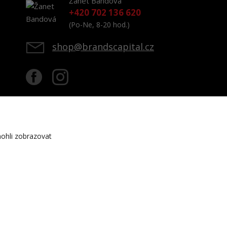
Žanet Bandová
+420 702 136 620
(Po-Ne, 8-20 hod.)
shop@brandscapital.cz
ohli zobrazovat