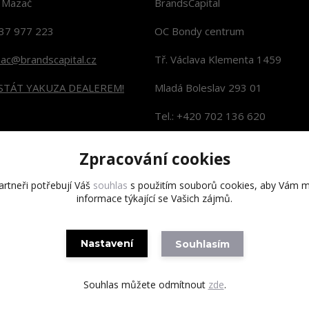
n Mazač
BrandsCapital
37 977 223
OC Bondy centrum
zac@brandscapital.cz
Tř. Václava Klementa 1459
 STÁT YAKUZA DEALEREM!
Mladá Boleslav 293 01
Tel.: +420 702 136 620
KONTAKTY NA PRODEJNY
Zpracování cookies
rtneři potřebují Váš
souhlas
s použitím souborů cookies, aby Vám m
informace týkající se Vašich zájmů.
Copyright 2020 BrandsCapital s.r.o.
Nastavení
Souhlasím
Souhlas můžete odmítnout
zde
.