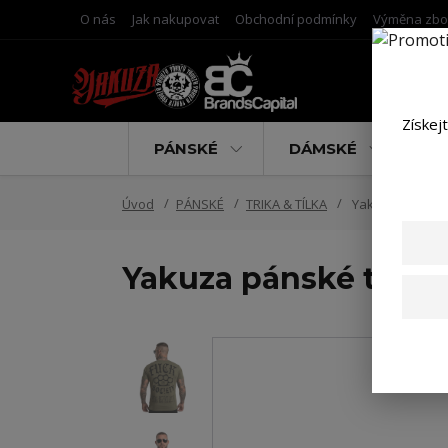
O nás
Jak nakupovat
Obchodní podmínky
Výměna zbo
Získej
PÁNSKÉ
DÁMSKÉ
D
Úvod
PÁNSKÉ
TRIKA & TÍLKA
Yakuza pánské t
Yakuza pánské tričko