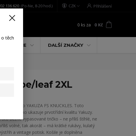
02 136 620
(Po-Ne, 8-20 hod.)
CZK
Přihlášení
0
ks
za
0 Kč
t
 o těch
% AKCE
DALŠÍ ZNAČKY
 grape/leaf 2XL
Pánské tričko YAKUZA FS KNUCKLES. Toto
poutavé tričko ukazuje prvotřídní kvalitu Yakuzy.
Toto běžné vypasované tričko – ne příliš štíhlé, ne
příliš volné, tak akorát – má krátké rukávy, kulatý
výstřih a vintage potisk. Košile je doplněna