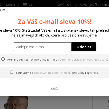
ží
Kontakty
Více
Nevíte si rady? Zavolejte.
+420 7
Za Váš e-mail sleva 10%!
Hleda
te slevu 10%! Stačí zadat Váš email a ziskáte jak slevu, tak přehled
nejzajímavějších akcích, které pro vás připravujeme.
ĚTSKÉ
DOPLŇKY
DÁRKOVÉ POUKAZY
Odeslat
ričko FS Knuckles Regular T-Shirt grape/leaf 2XL
Přeji si odebírat novinky e-mailem dle
podmínek zpracování osobních údajů
.
 FS Knuckles Regular T-Shirt
Souhlasím se
zpracováním osobních údajů
pro účely registrace.
Zavřít