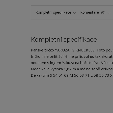
Kompletní specifikace
Komentáře
0
Kompletní specifikace
Pánské tričko YAKUZA FS KNUCKLES. Toto poutav
tričko – ne příliš štíhlé, ne příliš volné, tak ako
poutkem s logem Yakuza na bočním švu. Věnujte 
Modelka je vysoká 1,82 m a má na sobě velikost
Délka (cm) S 54 51 69 M 56 53 71 L 58 55 73 