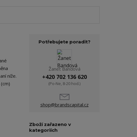
Potřebujete poradit?
vané
lněna
Žanet Bandová
ní níže.
+420 702 136 620
 (cm)
(Po-Ne, 8-20 hod.)
shop@brandscapital.cz
Zboží zařazeno v
kategoriích