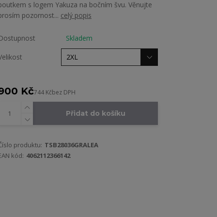
poutkem s logem Yakuza na bočním švu. Věnujte
prosím pozornost...
celý popis
Dostupnost
Skladem
Velikost
900 Kč
744 Kč
bez DPH
Přidat do košíku
Číslo produktu:
TSB28036GRALEA
EAN kód:
4062112366142