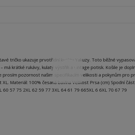
é tričko ukazuje prvotřídní kvalitu Yakuzy. Toto běžné vypaso
rát – má krátké rukávy, kulatý výstřih a vintage potisk. Košile je dop
prosím pozornost našim specifikacím velikosti a pokynům pro pra
 XL. Materiál: 100% česaná bavlna Velikost Prsa (cm) Spodní část
XL 60 57 75 2XL 62 59 77 3XL 64 61 79 665XL 6 6XL 70 67 79