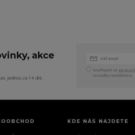
vinky, akce
Souhlasím se
zpracová
rozesílky newsletteru.
ax. jednou za 14 dní.
KOOBCHOD
KDE NÁS NAJDETE