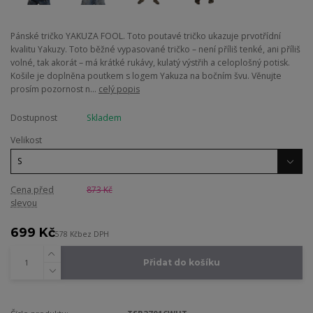
Pánské tričko YAKUZA FOOL. Toto poutavé tričko ukazuje prvotřídní
kvalitu Yakuzy. Toto běžné vypasované tričko – není příliš tenké, ani příliš
volné, tak akorát – má krátké rukávy, kulatý výstřih a celoplošný potisk.
Košile je doplněna poutkem s logem Yakuza na bočním švu. Věnujte
prosím pozornost n...
celý popis
Dostupnost
Skladem
Velikost
Cena před
873 Kč
slevou
699 Kč
578 Kč
bez DPH
Přidat do košíku