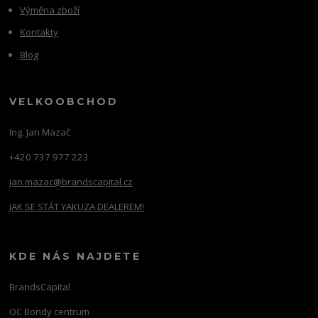
Výměna zboží
Kontakty
Blog
VELKOOBCHOD
Ing. Jan Mazač
+420 737 977 223
jan.mazac@brandscapital.cz
JAK SE STÁT YAKUZA DEALEREM!
KDE NÁS NAJDETE
BrandsCapital
OC Bondy centrum