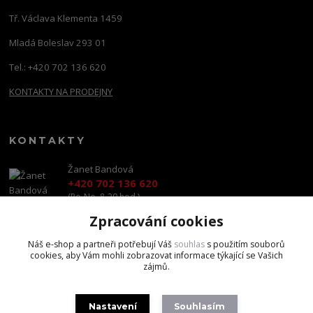
Tř. Václava Klementa 1459
Mladá Boleslav 293 01
Tel.: +420 702 136 620
KONTAKTY NA PRODEJNY
KONTAKTY
Žanet Bandová
+420 702 136 620
(Po-Ne, 8-20 hod.)
Zpracování cookies
shop@brandscapital.cz
Náš e-shop a partneři potřebují Váš
souhlas
s použitím souborů
cookies, aby Vám mohli zobrazovat informace týkající se Vašich
zájmů.
Nastavení
Souhlasím