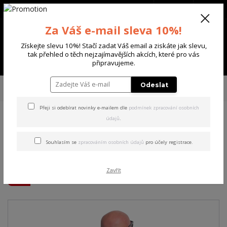
+420 702 136 620
(Po-Ne, 8-20 hod.)
CZK
0
Za Váš e-mail sleva 10%!
0 Kč
Získejte slevu 10%! Stačí zadat Váš email a ziskáte jak slevu,
tak přehled o těch nejzajímavějších akcích, které pro vás
Menu
připravujeme.
Úvod
PÁNSKÉ
TRIKA & TÍLKA
Yakuza pánské tričko Fool Allover
Odeslat
Regular T-Shirt white S
Přeji si odebírat novinky e-mailem dle
podmínek zpracování osobních
údajů
.
Yakuza pánské tričko Fool
Allover Regular T-Shirt white
Souhlasím se
zpracováním osobních údajů
pro účely registrace.
S
Zavřít
Akce