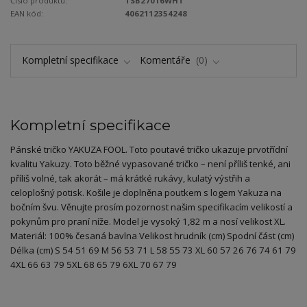
Číslo produktu:
TSB27016WHT
EAN kód:
4062112354248
Kompletní specifikace
Komentáře
0
Kompletní specifikace
Pánské tričko YAKUZA FOOL. Toto poutavé tričko ukazuje prvotřídní
kvalitu Yakuzy. Toto běžné vypasované tričko – není příliš tenké, ani
příliš volné, tak akorát – má krátké rukávy, kulatý výstřih a
celoplošný potisk. Košile je doplněna poutkem s logem Yakuza na
bočním švu. Věnujte prosím pozornost našim specifikacím velikostí a
pokynům pro praní níže. Model je vysoký 1,82 m a nosí velikost XL.
Materiál: 100% česaná bavlna Velikost hrudník (cm) Spodní část (cm)
Délka (cm) S 54 51 69 M 56 53 71 L 58 55 73 XL 60 57 26 76 74 61 79
4XL 66 63 79 5XL 68 65 79 6XL 70 67 79