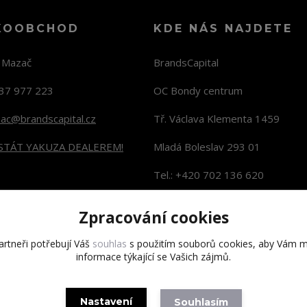
KOOBCHOD
KDE NÁS NAJDETE
n Mazač
BrandsCapital
37 977 223
OC Bondy centrum
zac@brandscapital.cz
Tř. Václava Klementa 1459
 STÁT YAKUZA DEALEREM!
Mladá Boleslav 293 01
Tel.: +420 702 136 620
KONTAKTY NA PRODEJNY
Zpracování cookies
rtneři potřebují Váš
souhlas
s použitím souborů cookies, aby Vám m
informace týkající se Vašich zájmů.
Copyright 2020 BrandsCapital s.r.o.
Nastavení
Souhlasím