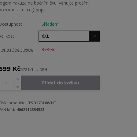
logem Yakuza na bočním švu. Věnujte prosím
pozornost n...
celý popis
Dostupnost
Skladem
Velikost
Cena před slevou
873 Kč
699 Kč
578 Kč
bez DPH
Přidat do košíku
Číslo produktu:
TSB27016WHT
EAN kód:
4062112354323