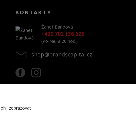
KONTAKTY
Žanet Bandová
+420 702 136 620
(Po-Ne, 8-20 hod.)
shop@brandscapital.cz
ohli zobrazovat