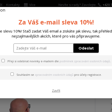
ží
Kontakty
Více
Nevíte si rady? Zavolejte.
+420 7
Za Váš e-mail sleva 10%!
Hleda
te slevu 10%! Stačí zadat Váš email a ziskáte jak slevu, tak přehled
nejzajímavějších akcích, které pro vás připravujeme.
ĚTSKÉ
DOPLŇKY
DÁRKOVÉ POUKAZY
Odeslat
ičko Fool Allover Regular T-Shirt white 6XL
Přeji si odebírat novinky e-mailem dle
podmínek zpracování osobních údajů
.
 Fool Allover Regular T-Shir
Souhlasím se
zpracováním osobních údajů
pro účely registrace.
Zavřít