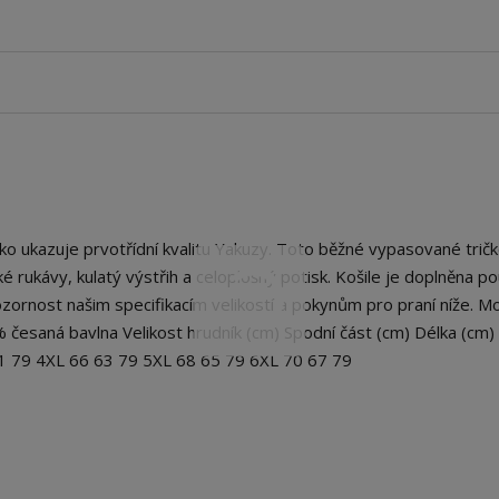
 ukazuje prvotřídní kvalitu Yakuzy. Toto běžné vypasované tričk
átké rukávy, kulatý výstřih a celoplošný potisk. Košile je doplněna 
ornost našim specifikacím velikostí a pokynům pro praní níže. Mo
% česaná bavlna Velikost hrudník (cm) Spodní část (cm) Délka (cm)
61 79 4XL 66 63 79 5XL 68 65 79 6XL 70 67 79