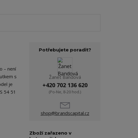
Potřebujete poradit?
o – není
poutkem s
Žanet Bandová
del je
+420 702 136 620
 S 54 51
(Po-Ne, 8-20 hod.)
shop@brandscapital.cz
Zboží zařazeno v