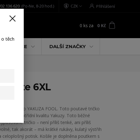
02 136 620
(Po-Ne, 8-20 hod.)
CZK
Přihlášení
0
ks
za
0 Kč
t
 o těch
% AKCE
DALŠÍ ZNAČKY
t white 6XL
Pánské tričko YAKUZA FOOL. Toto poutavé tričko
ukazuje prvotřídní kvalitu Yakuzy. Toto běžné
vypasované tričko – není příliš tenké, ani příliš
volné, tak akorát – má krátké rukávy, kulatý výstřih
a celoplošný potisk. Košile je doplněna poutkem s