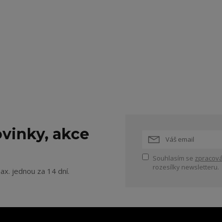
vinky, akce
Souhlasím se
zpracová
rozesílky newsletteru.
ax. jednou za 14 dní.