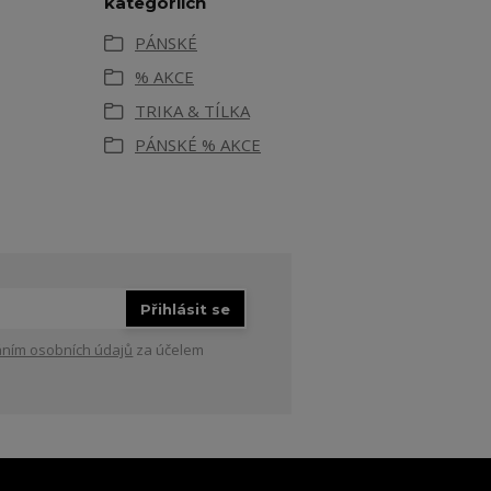
kategoriích
PÁNSKÉ
% AKCE
TRIKA & TÍLKA
PÁNSKÉ % AKCE
Přihlásit se
ním osobních údajů
za účelem