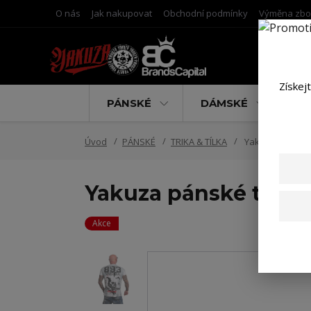
O nás
Jak nakupovat
Obchodní podmínky
Výměna zbo
Získej
PÁNSKÉ
DÁMSKÉ
D
Úvod
PÁNSKÉ
TRIKA & TÍLKA
Yakuza pánské tr
Yakuza pánské tričko
Akce