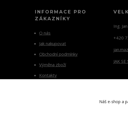
INFORMACE PRO
VEL
ZÁKAZNÍKY
Ing. Ja
O nás
+420 7
Jak nakupovat
jan.ma
Obchodní podmínky
JAK SE
Výměna zboží
Kontakty
Blog
Náš e-shop a pa