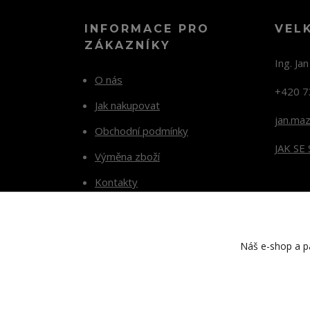
INFORMACE PRO
VEL
ZÁKAZNÍKY
Ing. Ja
O nás
+420 7
Jak nakupovat
jan.ma
Obchodní podmínky
JAK SE
Výměna zboží
Kontakty
Blog
Náš e-shop a pa