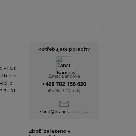
Potřebujete poradit?
o – není
poutkem s
Žanet Bandová
del je
+420 702 136 620
 S 54 51
(Po-Ne, 8-20 hod.)
shop@brandscapital.cz
Zboží zařazeno v