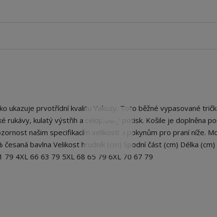
 ukazuje prvotřídní kvalitu Yakuzy. Toto běžné vypasované tričk
átké rukávy, kulatý výstřih a celoplošný potisk. Košile je doplněna 
ornost našim specifikacím velikostí a pokynům pro praní níže. Mo
% česaná bavlna Velikost hrudník (cm) Spodní část (cm) Délka (cm)
61 79 4XL 66 63 79 5XL 68 65 79 6XL 70 67 79