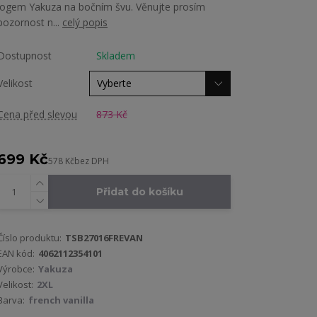
logem Yakuza na bočním švu. Věnujte prosím
pozornost n...
celý popis
Dostupnost
Skladem
Velikost
Cena před slevou
873 Kč
699 Kč
578 Kč
bez DPH
Přidat do košíku
Číslo produktu:
TSB27016FREVAN
EAN kód:
4062112354101
Výrobce:
Yakuza
Velikost:
2XL
Barva:
french vanilla