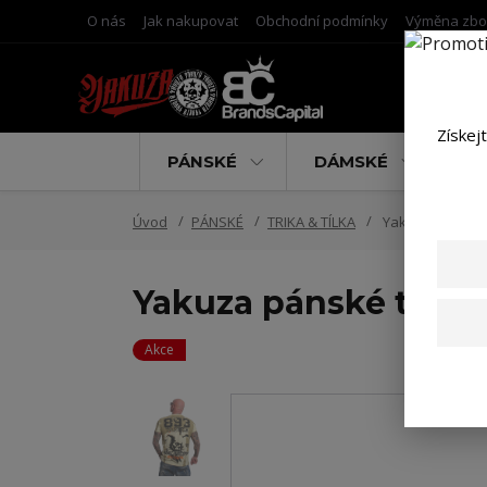
O nás
Jak nakupovat
Obchodní podmínky
Výměna zbo
Získej
PÁNSKÉ
DÁMSKÉ
D
Úvod
PÁNSKÉ
TRIKA & TÍLKA
Yakuza pánské tr
Yakuza pánské tričko
Akce