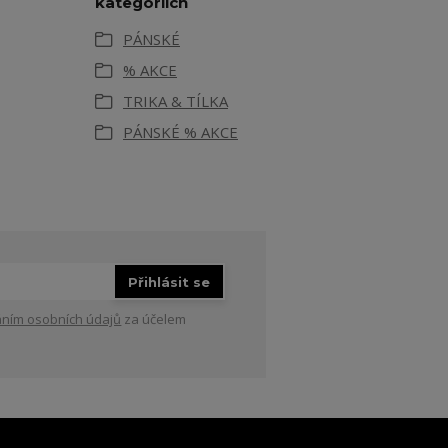
kategoriích
PÁNSKÉ
% AKCE
TRIKA & TÍLKA
PÁNSKÉ % AKCE
Přihlásit se
ním osobních údajů
za účelem