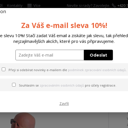
ží
Kontakty
Více
Nevíte si rady? Zavolejte.
+420 7
Za Váš e-mail sleva 10%!
Hleda
te slevu 10%! Stačí zadat Váš email a ziskáte jak slevu, tak přehled
nejzajímavějších akcích, které pro vás připravujeme.
ĚTSKÉ
DOPLŇKY
DÁRKOVÉ POUKAZY
Odeslat
ičko Fool Allover Regular T-Shirt
Přeji si odebírat novinky e-mailem dle
podmínek zpracování osobních údajů
.
 Fool Allover Regular T-Shirt
Souhlasím se
zpracováním osobních údajů
pro účely registrace.
Zavřít