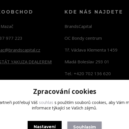
KOOBCHOD
KDE NÁS NAJDETE
n Mazač
BrandsCapital
37 977 223
OC Bondy centrum
zac@brandscapital.cz
Tř. Václava Klementa 1459
 STÁT YAKUZA DEALEREM!
Mladá Boleslav 293 01
Tel.: +420 702 136 620
KONTAKTY NA PRODEJNY
Zpracování cookies
rtneři potřebují Váš
souhlas
s použitím souborů cookies, aby Vám m
informace týkající se Vašich zájmů.
Copyright 2020 BrandsCapital s.r.o.
Nastavení
Souhlasím