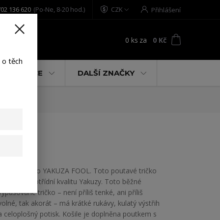
02 136 620
(Po-Ne, 8-20 hod.)
CZK
Přihlášení
0
ks
za
0 Kč
t
 o těch
% AKCE
DALŠÍ ZNAČKY
Pánské tričko YAKUZA FOOL. Toto poutavé tričko
ukazuje prvotřídní kvalitu Yakuzy. Toto běžné
vypasované tričko – není příliš tenké, ani příliš
volné, tak akorát – má krátké rukávy, kulatý výstřih
a celoplošný potisk. Košile je doplněna poutkem s