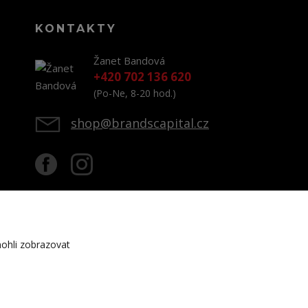
KONTAKTY
Žanet Bandová
+420 702 136 620
(Po-Ne, 8-20 hod.)
shop@brandscapital.cz
ohli zobrazovat