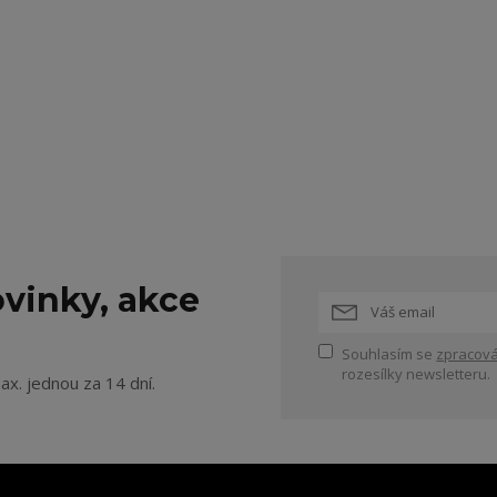
vinky, akce
Souhlasím se
zpracová
rozesílky newsletteru.
ax. jednou za 14 dní.