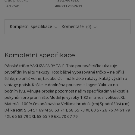
Číslo produktu:
TSB27007BLK
EAN kód:
4062112352671
Kompletní specifikace
Komentáře
0
Kompletní specifikace
Pánské tričko YAKUZA FAIRY TALE. Toto poutavé tričko ukazuje
prvotřídní kvalitu Yakuzy. Toto běžné vypasované tričko – ne příliš
štíhlé, ne příliš volné, tak akorát – má krátké rukávy, kulatý výstřih a
vintage potisk. Košile je doplněna poutkem s logem Yakuza na
bočním švu. Věnujte prosím pozornost našim specifikacím velikostí a
pokynům pro praní níže. Model je vysoký 1,82 m a nosí velikost XL.
Materiál: 100% česaná bavlna Velikost hrudník (cm) Spodní část (cm)
Délka (cm) S 54 51 69 M 56 53 71 L 58 55 73 XL 60 57 26 76 74 61 79
4XL 66 63 79 5XL 68 65 79 6XL 70 67 79