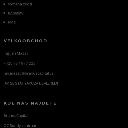
Výměna zboží
Kontakty
Blog
VELKOOBCHOD
Ing. Jan Mazač
+420 737 977 223
jan.mazac@brandscapital.cz
JAK SE STÁT YAKUZA DEALEREM!
KDE NÁS NAJDETE
BrandsCapital
OC Bondy centrum