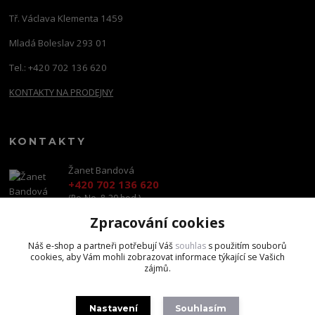
Tř. Václava Klementa 1459
Mladá Boleslav 293 01
Tel.: +420 702 136 620
KONTAKTY NA PRODEJNY
KONTAKTY
Žanet Bandová
+420 702 136 620
(Po-Ne, 8-20 hod.)
Zpracování cookies
shop@brandscapital.cz
Náš e-shop a partneři potřebují Váš
souhlas
s použitím souborů
cookies, aby Vám mohli zobrazovat informace týkající se Vašich
zájmů.
Nastavení
Souhlasím