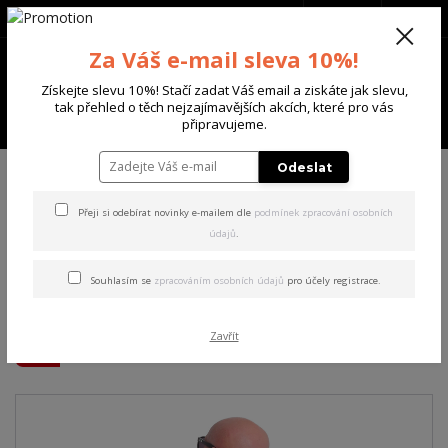
+420 702 136 620
(Po-Ne, 8-20 hod.)
CZK
0
Za Váš e-mail sleva 10%!
0 Kč
Získejte slevu 10%! Stačí zadat Váš email a ziskáte jak slevu,
tak přehled o těch nejzajímavějších akcích, které pro vás
Menu
připravujeme.
Úvod
PÁNSKÉ
TRIKA & TÍLKA
Yakuza pánské tričko Fairy Tale Regular
Odeslat
T-Shirt black 3XL
Přeji si odebírat novinky e-mailem dle
podmínek zpracování osobních
údajů
.
Yakuza pánské tričko Fairy
Tale Regular T-Shirt black
Souhlasím se
zpracováním osobních údajů
pro účely registrace.
3XL
Zavřít
Akce