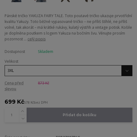
Pánské tričko YAKUZA FAIRY TALE. Toto poutavé tričko ukazuje prvotřídní
kvalitu Yakuzy. Toto běžné vypasované tričko – ne příliš štíhlé, ne příliš
volné, tak akorát – má krátké rukávy, kulatý výstřih a vintage potisk. Košile
je doplněna poutkem s logem Yakuza na bočním švu. Věnujte prosím
pozornost ...
celý popis
Dostupnost
Skladem
Velikost
Cena před
873 Kč
slevou
699 Kč
578 Kč
bez DPH
Přidat do košíku