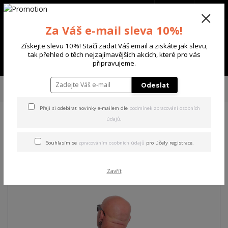
+420 702 136 620
(Po-Ne, 8-20 hod.)
CZK
0
Za Váš e-mail sleva 10%!
0 Kč
Získejte slevu 10%! Stačí zadat Váš email a ziskáte jak slevu,
tak přehled o těch nejzajímavějších akcích, které pro vás
Menu
připravujeme.
Úvod
PÁNSKÉ
TRIKA & TÍLKA
Yakuza pánské tričko Deep Down
Odeslat
Allover Regular T-Shirt
Přeji si odebírat novinky e-mailem dle
podmínek zpracování osobních
údajů
.
Yakuza pánské tričko Deep
Down Allover Regular T-Shirt
Souhlasím se
zpracováním osobních údajů
pro účely registrace.
Akce
Zavřít