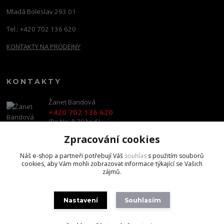
Mladá Boleslav 293 01
Tel.: +420 702 136 620
KONTAKTY NA PRODEJNY
KONTAKTY
Žanet Bandová
+420 702 136 620
(Po-Ne, 8-20 hod.)
Zpracování cookies
shop@brandscapital.cz
Náš e-shop a partneři potřebují Váš
souhlas
s použitím souborů
cookies, aby Vám mohli zobrazovat informace týkající se Vašich
zájmů.
Nastavení
Souhlasím
Copyright 2020 BrandsCapital s.r.o.