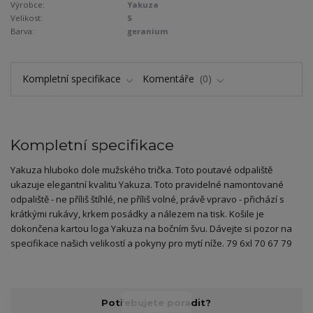
Výrobce:
Yakuza
Velikost:
S
Barva:
geranium
Kompletní specifikace
Komentáře
0
Kompletní specifikace
Yakuza hluboko dole mužského trička. Toto poutavé odpaliště
ukazuje elegantní kvalitu Yakuza. Toto pravidelné namontované
odpaliště - ne příliš štíhlé, ne příliš volné, právě vpravo - přichází s
krátkými rukávy, krkem posádky a nálezem na tisk. Košile je
dokončena kartou loga Yakuza na bočním švu. Dávejte si pozor na
specifikace našich velikostí a pokyny pro mytí níže. 79 6xl 70 67 79
Potřebujete poradit?