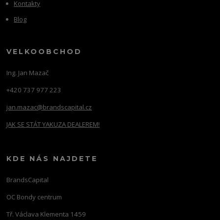
Kontakty
Blog
VELKOOBCHOD
Ing. Jan Mazač
+420 737 977 223
jan.mazac@brandscapital.cz
JAK SE STÁT YAKUZA DEALEREM!
KDE NÁS NAJDETE
BrandsCapital
OC Bondy centrum
Tř. Václava Klementa 1459