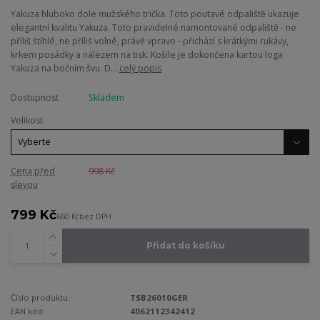
Yakuza hluboko dole mužského trička. Toto poutavé odpaliště ukazuje
elegantní kvalitu Yakuza. Toto pravidelné namontované odpaliště - ne
příliš štíhlé, ne příliš volné, právě vpravo - přichází s krátkými rukávy,
krkem posádky a nálezem na tisk. Košile je dokončena kartou loga
Yakuza na bočním švu. D...
celý popis
Dostupnost
Skladem
Velikost
Cena před
998 Kč
slevou
799 Kč
660 Kč
bez DPH
Přidat do košíku
Číslo produktu:
TSB26010GER
EAN kód:
4062112342412