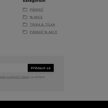
kategoriích
PÁNSKÉ
% AKCE
TRIKA & TÍLKA
PÁNSKÉ % AKCE
Přihlásit se
ním osobních údajů
za účelem