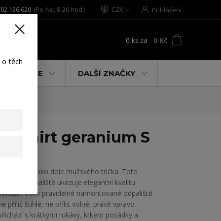
02 136 620
(Po-Ne, 8-20 hod.)
CZK
Přihlášení
0
ks
za
0 Kč
t
 o těch
% AKCE
DALŠÍ ZNAČKY
 T-Shirt geranium S
Yakuza hluboko dole mužského trička. Toto
poutavé odpaliště ukazuje elegantní kvalitu
Yakuza. Toto pravidelné namontované odpaliště -
ne příliš štíhlé, ne příliš volné, právě vpravo -
přichází s krátkými rukávy, krkem posádky a