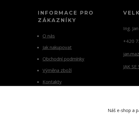
INFORMACE PRO
VEL
ZÁKAZNÍKY
Ing. Ja
O nás
+420 7
Jak nakupovat
jan.ma
Obchodní podmínky
JAK SE
Výměna zboží
Kontakty
Blog
Náš e-shop a pa