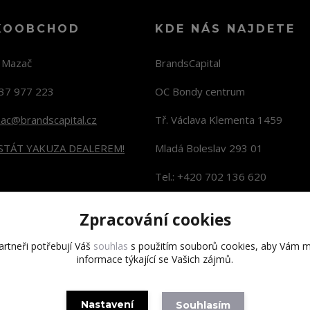
KOOBCHOD
KDE NÁS NAJDETE
n Mazač
BrandsCapital
37 977 223
OC Bondy centrum
zac@brandscapital.cz
Tř. Václava Klementa 1459
 STÁT YAKUZA DEALEREM!
Mladá Boleslav 293 01
Tel.: +420 702 136 620
KONTAKTY NA PRODEJNY
Zpracování cookies
rtneři potřebují Váš
souhlas
s použitím souborů cookies, aby Vám m
informace týkající se Vašich zájmů.
Copyright 2020 BrandsCapital s.r.o.
Nastavení
Souhlasím