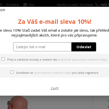
ží
Kontakty
Více
Nevíte si rady? Zavolejte.
+420 7
Za Váš e-mail sleva 10%!
Hleda
te slevu 10%! Stačí zadat Váš email a ziskáte jak slevu, tak přehled
nejzajímavějších akcích, které pro vás připravujeme.
ĚTSKÉ
DOPLŇKY
DÁRKOVÉ POUKAZY
Odeslat
ričko Deep Down Allover Regular T-Shirt geranium S
Přeji si odebírat novinky e-mailem dle
podmínek zpracování osobních údajů
.
o Deep Down Allover Regular
Souhlasím se
zpracováním osobních údajů
pro účely registrace.
Zavřít