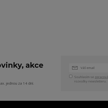
vinky, akce
Souhlasím se
zpracová
rozesílky newsletteru.
ax. jednou za 14 dní.