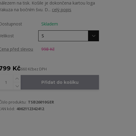
nálezem na tisk. Košile je dokončena kartou loga
Yakuza na bočním švu. D...
celý popis
Dostupnost
Skladem
Velikost
Cena před slevou
998 Kč
799 Kč
660 Kč
bez DPH
Přidat do košíku
Číslo produktu:
TSB26010GER
EAN kód:
4062112342412