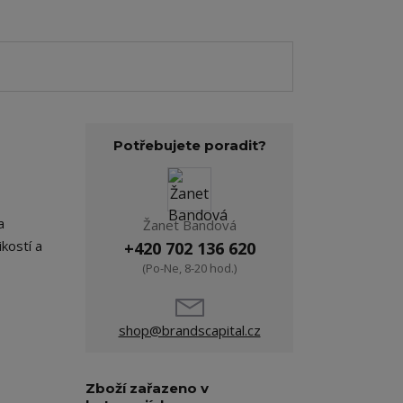
Potřebujete poradit?
a
Žanet Bandová
kostí a
+420 702 136 620
(Po-Ne, 8-20 hod.)
shop@brandscapital.cz
Zboží zařazeno v