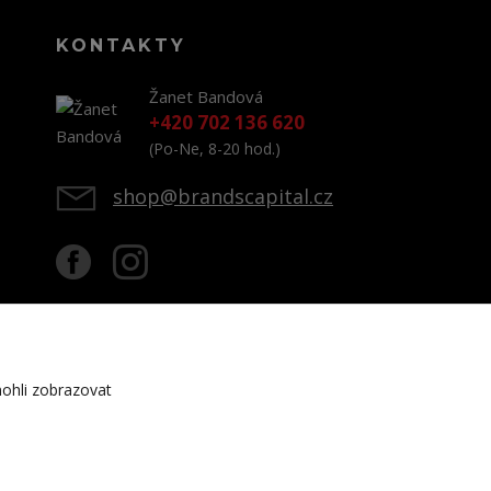
KONTAKTY
Žanet Bandová
+420 702 136 620
(Po-Ne, 8-20 hod.)
shop@brandscapital.cz
ohli zobrazovat