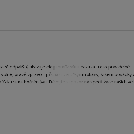
avé odpaliště ukazuje elegantní kvalitu Yakuza. Toto pravidelné
liš volné, právě vpravo - přichází s krátkými rukávy, krkem posádky 
 Yakuza na bočním švu. Dávejte si pozor na specifikace našich veli