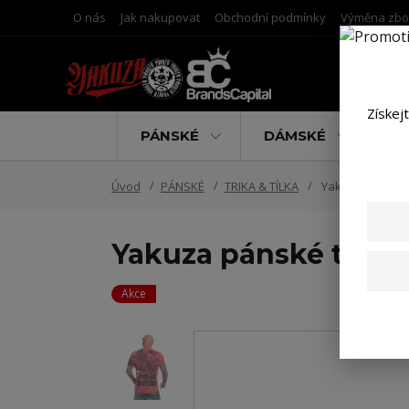
O nás
Jak nakupovat
Obchodní podmínky
Výměna zbo
Získej
PÁNSKÉ
DÁMSKÉ
D
Úvod
PÁNSKÉ
TRIKA & TÍLKA
Yakuza pánské t
Yakuza pánské tričk
Akce