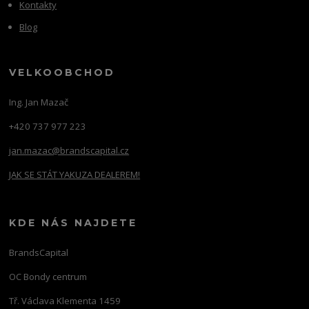
Kontakty
Blog
VELKOOBCHOD
Ing. Jan Mazač
+420 737 977 223
jan.mazac@brandscapital.cz
JAK SE STÁT YAKUZA DEALEREM!
KDE NÁS NAJDETE
BrandsCapital
OC Bondy centrum
Tř. Václava Klementa 1459