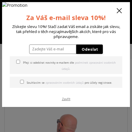
+420 702 136 620
(Po-Ne, 8-20 hod.)
CZK
0
Za Váš e-mail sleva 10%!
0 Kč
Získejte slevu 10%! Stačí zadat Váš email a ziskáte jak slevu,
tak přehled o těch nejzajímavějších akcích, které pro vás
Menu
připravujeme.
Úvod
PÁNSKÉ
TRIKA & TÍLKA
Yakuza pánské tričko Deep Down
Odeslat
Allover Regular T-Shirt
Přeji si odebírat novinky e-mailem dle
podmínek zpracování osobních
údajů
.
Yakuza pánské tričko Deep
Down Allover Regular T-Shirt
Souhlasím se
zpracováním osobních údajů
pro účely registrace.
Akce
Zavřít