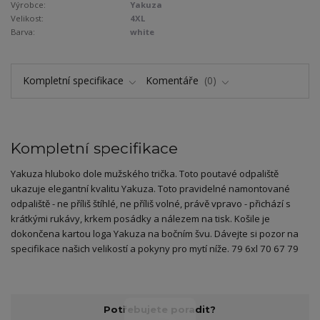
Výrobce:
Yakuza
Velikost:
4XL
Barva:
white
Kompletní specifikace
Komentáře
0
Kompletní specifikace
Yakuza hluboko dole mužského trička. Toto poutavé odpaliště
ukazuje elegantní kvalitu Yakuza. Toto pravidelné namontované
odpaliště - ne příliš štíhlé, ne příliš volné, právě vpravo - přichází s
krátkými rukávy, krkem posádky a nálezem na tisk. Košile je
dokončena kartou loga Yakuza na bočním švu. Dávejte si pozor na
specifikace našich velikostí a pokyny pro mytí níže. 79 6xl 70 67 79
Potřebujete poradit?