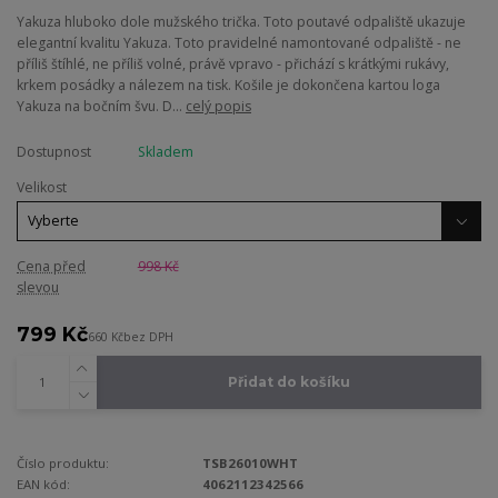
Yakuza hluboko dole mužského trička. Toto poutavé odpaliště ukazuje
elegantní kvalitu Yakuza. Toto pravidelné namontované odpaliště - ne
příliš štíhlé, ne příliš volné, právě vpravo - přichází s krátkými rukávy,
krkem posádky a nálezem na tisk. Košile je dokončena kartou loga
Yakuza na bočním švu. D...
celý popis
Dostupnost
Skladem
Velikost
Cena před
998 Kč
slevou
799 Kč
660 Kč
bez DPH
Přidat do košíku
Číslo produktu:
TSB26010WHT
EAN kód:
4062112342566