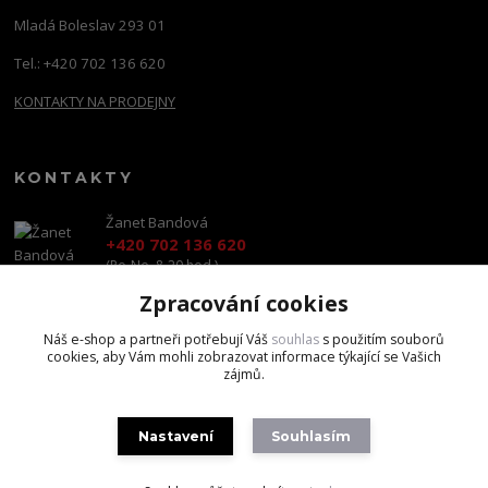
Mladá Boleslav 293 01
Tel.: +420 702 136 620
KONTAKTY NA PRODEJNY
KONTAKTY
Žanet Bandová
+420 702 136 620
(Po-Ne, 8-20 hod.)
Zpracování cookies
shop@brandscapital.cz
Náš e-shop a partneři potřebují Váš
souhlas
s použitím souborů
cookies, aby Vám mohli zobrazovat informace týkající se Vašich
zájmů.
Nastavení
Souhlasím
Copyright 2020 BrandsCapital s.r.o.