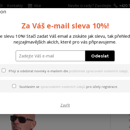
ží
Kontakty
Více
Nevíte si rady? Zavolejte.
+420 7
Za Váš e-mail sleva 10%!
Hleda
te slevu 10%! Stačí zadat Váš email a ziskáte jak slevu, tak přehled
nejzajímavějších akcích, které pro vás připravujeme.
ĚTSKÉ
DOPLŇKY
DÁRKOVÉ POUKAZY
Odeslat
ičko Death Life Regular T-Shirt black 4XL
Přeji si odebírat novinky e-mailem dle
podmínek zpracování osobních údajů
.
 Death Life Regular T-Shirt 
Souhlasím se
zpracováním osobních údajů
pro účely registrace.
Zavřít