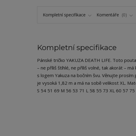
Kompletní specifikace
Komentáře
0
Kompletní specifikace
Pánské tričko YAKUZA DEATH LIFE. Toto poutavé
– ne příliš štíhlé, ne příliš volné, tak akorát – 
s logem Yakuza na bočním švu. Věnujte prosím p
je vysoká 1,82 m a má na sobě velikost XL. Mat
S 54 51 69 M 56 53 71 L 58 55 73 XL 60 57 7