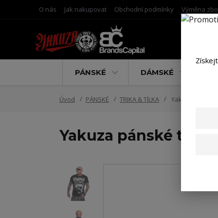
O nás
Jak nakupovat
Obchodní podmínky
Výměna zbo
Získej
PÁNSKÉ
DÁMSKÉ
D
Úvod
PÁNSKÉ
TRIKA & TÍLKA
Yakuza pánské tr
Yakuza pánské tričko