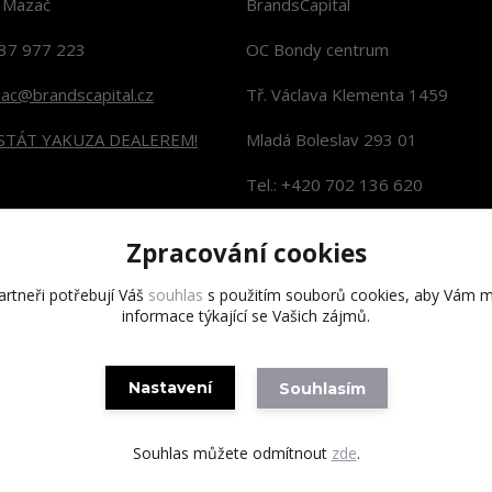
n Mazač
BrandsCapital
37 977 223
OC Bondy centrum
zac@brandscapital.cz
Tř. Václava Klementa 1459
 STÁT YAKUZA DEALEREM!
Mladá Boleslav 293 01
Tel.: +420 702 136 620
KONTAKTY NA PRODEJNY
Zpracování cookies
rtneři potřebují Váš
souhlas
s použitím souborů cookies, aby Vám m
informace týkající se Vašich zájmů.
Copyright 2020 BrandsCapital s.r.o.
Nastavení
Souhlasím
Souhlas můžete odmítnout
zde
.