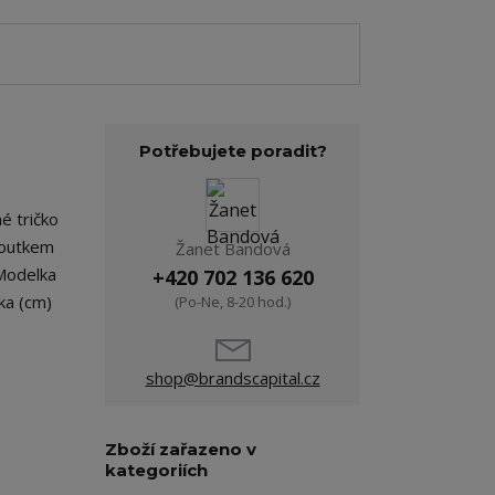
Potřebujete poradit?
é tričko
 poutkem
Žanet Bandová
 Modelka
+420 702 136 620
ka (cm)
(Po-Ne, 8-20 hod.)
shop@brandscapital.cz
Zboží zařazeno v
kategoriích