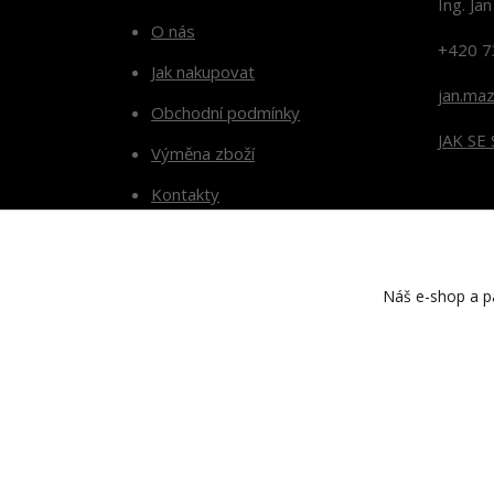
Ing. Ja
O nás
+420 7
Jak nakupovat
jan.ma
Obchodní podmínky
JAK SE
Výměna zboží
Kontakty
Blog
Náš e-shop a pa