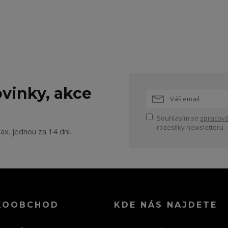
vinky, akce
Souhlasím se
zpracová
rozesílky newsletteru.
ax. jednou za 14 dní.
KOOBCHOD
KDE NÁS NAJDETE