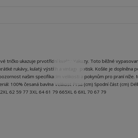
 tričko ukazuje prvotřídní kvalitu Yakuzy. Toto běžné vypasovan
má krátké rukávy, kulatý výstřih a vintage potisk. Košile je doplněna
ozornost našim specifikacím velikosti a pokynům pro praní níže.
eriál: 100% česaná bavlna Velikost Prsa (cm) Spodní část (cm) Dél
5 2XL 62 59 77 3XL 64 61 79 665XL 6 6XL 70 67 79