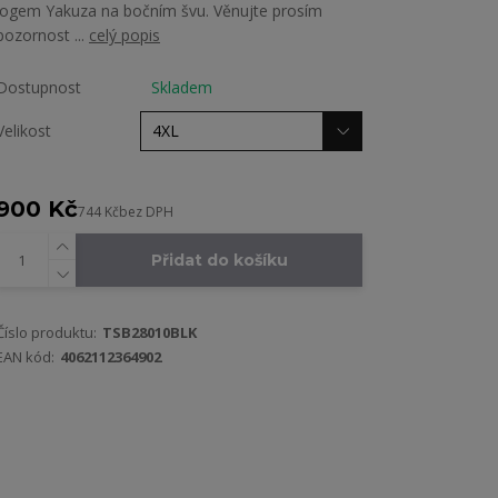
logem Yakuza na bočním švu. Věnujte prosím
pozornost ...
celý popis
Dostupnost
Skladem
Velikost
900 Kč
744 Kč
bez DPH
Přidat do košíku
Číslo produktu:
TSB28010BLK
EAN kód:
4062112364902