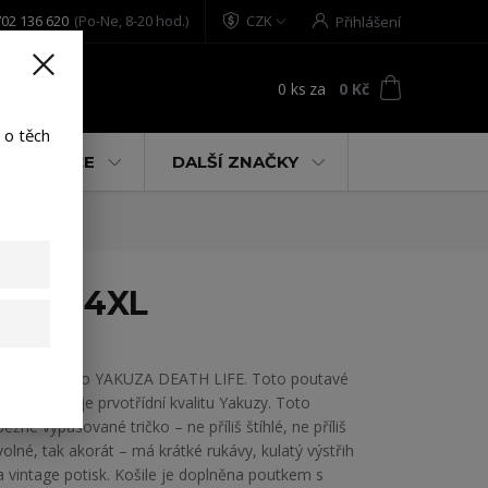
02 136 620
(Po-Ne, 8-20 hod.)
CZK
Přihlášení
0
ks
za
0 Kč
t
 o těch
% AKCE
DALŠÍ ZNAČKY
black 4XL
Pánské tričko YAKUZA DEATH LIFE. Toto poutavé
tričko ukazuje prvotřídní kvalitu Yakuzy. Toto
běžné vypasované tričko – ne příliš štíhlé, ne příliš
volné, tak akorát – má krátké rukávy, kulatý výstřih
a vintage potisk. Košile je doplněna poutkem s