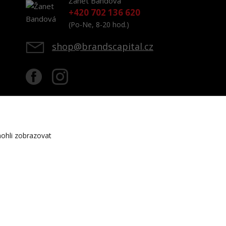
Žanet Bandová
+420 702 136 620
(Po-Ne, 8-20 hod.)
shop@brandscapital.cz
ohli zobrazovat