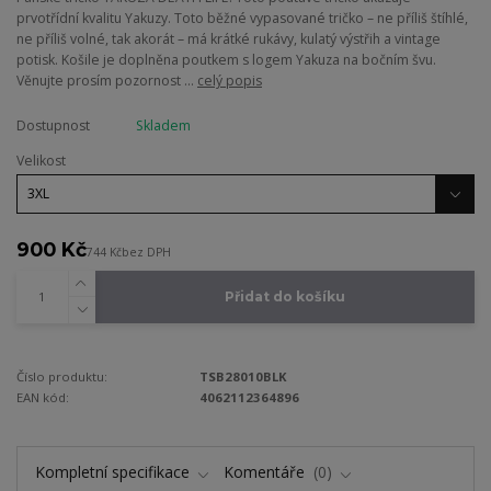
prvotřídní kvalitu Yakuzy. Toto běžné vypasované tričko – ne příliš štíhlé,
ne příliš volné, tak akorát – má krátké rukávy, kulatý výstřih a vintage
potisk. Košile je doplněna poutkem s logem Yakuza na bočním švu.
Věnujte prosím pozornost ...
celý popis
Dostupnost
Skladem
Velikost
900 Kč
744 Kč
bez DPH
Přidat do košíku
Číslo produktu:
TSB28010BLK
EAN kód:
4062112364896
Kompletní specifikace
Komentáře
0