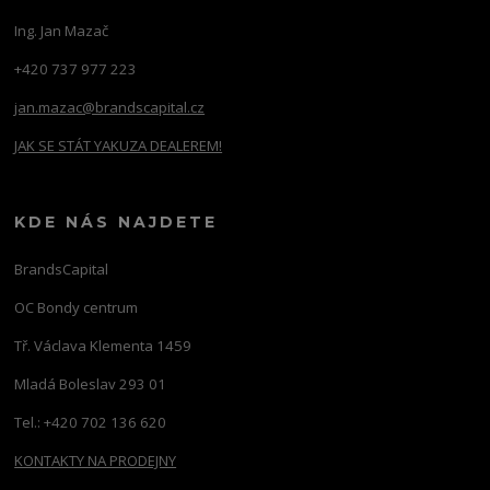
Ing. Jan Mazač
+420 737 977 223
jan.mazac@brandscapital.cz
JAK SE STÁT YAKUZA DEALEREM!
KDE NÁS NAJDETE
BrandsCapital
OC Bondy centrum
Tř. Václava Klementa 1459
Mladá Boleslav 293 01
Tel.: +420 702 136 620
KONTAKTY NA PRODEJNY