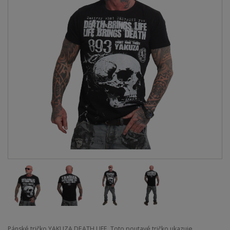
Pánské tričko YAKUZA DEATH LIFE. Toto poutavé tričko ukazuje