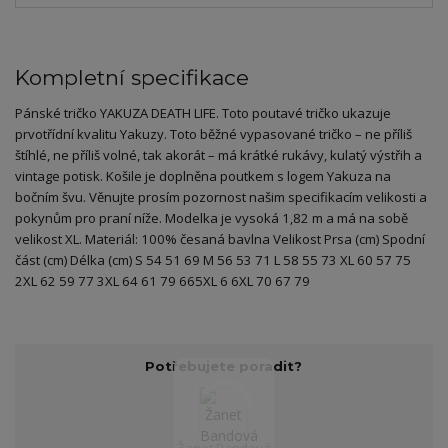
Kompletní specifikace
Pánské tričko YAKUZA DEATH LIFE. Toto poutavé tričko ukazuje
prvotřídní kvalitu Yakuzy. Toto běžné vypasované tričko – ne příliš
štíhlé, ne příliš volné, tak akorát – má krátké rukávy, kulatý výstřih a
vintage potisk. Košile je doplněna poutkem s logem Yakuza na
bočním švu. Věnujte prosím pozornost našim specifikacím velikosti a
pokynům pro praní níže. Modelka je vysoká 1,82 m a má na sobě
velikost XL. Materiál: 100% česaná bavlna Velikost Prsa (cm) Spodní
část (cm) Délka (cm) S 54 51 69 M 56 53 71 L 58 55 73 XL 60 57 75
2XL 62 59 77 3XL 64 61 79 665XL 6 6XL 70 67 79
Potřebujete poradit?