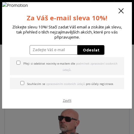
+420 702 136 620
(Po-Ne, 8-20 hod.)
CZK
0
Za Váš e-mail sleva 10%!
0 Kč
Získejte slevu 10%! Stačí zadat Váš email a ziskáte jak slevu,
tak přehled o těch nejzajímavějších akcích, které pro vás
Menu
připravujeme.
Úvod
PÁNSKÉ
TRIKA & TÍLKA
Yakuza pánské tričko Death Life Regular
Odeslat
T-Shirt black 3XL
Přeji si odebírat novinky e-mailem dle
podmínek zpracování osobních
údajů
.
Yakuza pánské tričko Death
Life Regular T-Shirt black 3XL
Souhlasím se
zpracováním osobních údajů
pro účely registrace.
Zavřít