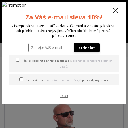
+420 702 136 620
(Po-Ne, 8-20 hod.)
CZK
0
Za Váš e-mail sleva 10%!
0 Kč
Získejte slevu 10%! Stačí zadat Váš email a ziskáte jak slevu,
tak přehled o těch nejzajímavějších akcích, které pro vás
Menu
připravujeme.
Úvod
PÁNSKÉ
TRIKA & TÍLKA
Yakuza pánské tričko Danger Allover
Odeslat
Regular T-Shirt
Přeji si odebírat novinky e-mailem dle
podmínek zpracování osobních
údajů
.
Yakuza pánské tričko Danger
Allover Regular T-Shirt
Souhlasím se
zpracováním osobních údajů
pro účely registrace.
Zavřít