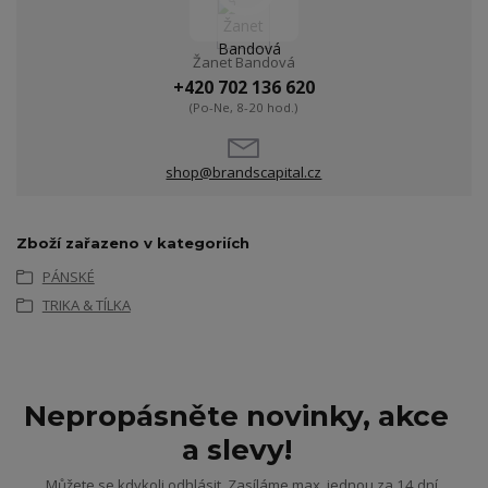
Žanet Bandová
+420 702 136 620
(Po-Ne, 8-20 hod.)
shop@brandscapital.cz
Zboží zařazeno v kategoriích
PÁNSKÉ
TRIKA & TÍLKA
Nepropásněte novinky, akce
a slevy!
Můžete se kdykoli odhlásit. Zasíláme max. jednou za 14 dní.