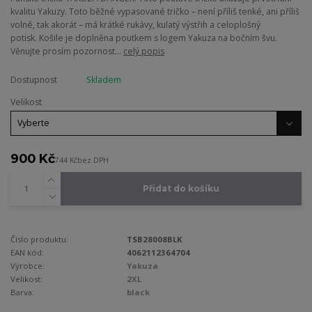
kvalitu Yakuzy. Toto běžné vypasované tričko – není příliš tenké, ani příliš
volné, tak akorát – má krátké rukávy, kulatý výstřih a celoplošný
potisk. Košile je doplněna poutkem s logem Yakuza na bočním švu.
Věnujte prosím pozornost...
celý popis
Dostupnost
Skladem
Velikost
900 Kč
744 Kč
bez DPH
Přidat do košíku
Číslo produktu:
TSB28008BLK
EAN kód:
4062112364704
Výrobce:
Yakuza
Velikost:
2XL
Barva:
black