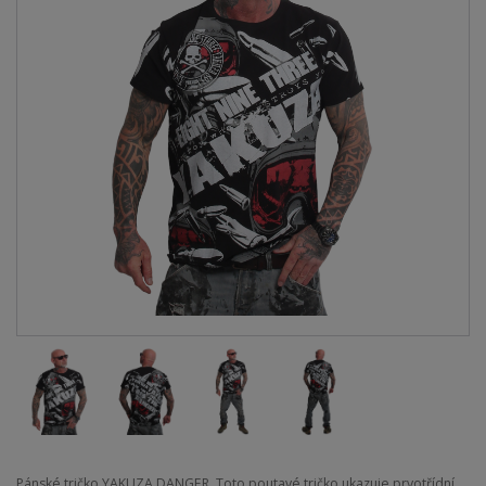
Pánské tričko YAKUZA DANGER. Toto poutavé tričko ukazuje prvotřídní