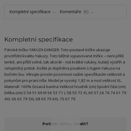
Kompletní specifikace
Komentáře
0
Kompletní specifikace
Pánské tričko YAKUZA DANGER. Toto poutavé tričko ukazuje
prvotřídní kvalitu Yakuzy. Toto běžné vypasované tričko – není příliš
tenké, ani příliš volné, tak akorát – má krátké rukávy, kulatý výstřih a
celoplošný potisk. Košile je doplněna poutkem s logem Yakuza na
bočním švu. Věnujte prosím pozornost našim specifikacím velikostí a
pokynům pro praní níže. Model je vysoký 1,82 m a nosí velikost XL.
Materiál: 100% česaná bavlna Velikost hrudník (cm) Spodní část (cm)
Délka (cm) S 54 51 69 M 56 53 71 L 58 55 73 XL 60 57 26 76 74 61 79
4XL 66 63 79 5XL 68 65 79 6XL 70 67 79
Potřebujete poradit?