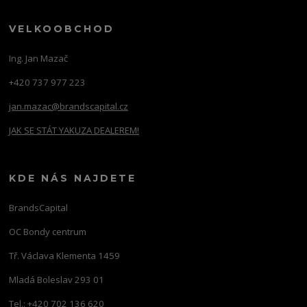
VELKOOBCHOD
Ing. Jan Mazač
+420 737 977 223
jan.mazac@brandscapital.cz
JAK SE STÁT YAKUZA DEALEREM!
KDE NÁS NAJDETE
BrandsCapital
OC Bondy centrum
Tř. Václava Klementa 1459
Mladá Boleslav 293 01
Tel.: +420 702 136 620