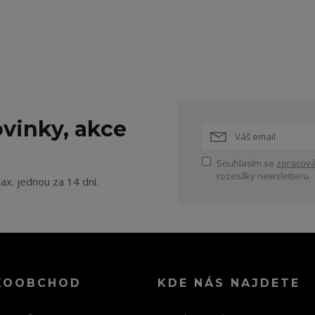
vinky, akce
Souhlasím se
zpracová
rozesílky newsletteru.
ax. jednou za 14 dní.
KOOBCHOD
KDE NÁS NAJDETE