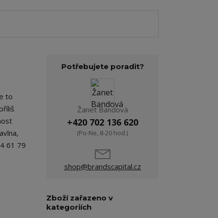
Potřebujete poradit?
e to
říliš
Žanet Bandová
nost
+420 702 136 620
avlna,
(Po-Ne, 8-20 hod.)
64 61 79
shop@brandscapital.cz
Zboží zařazeno v
kategoriích