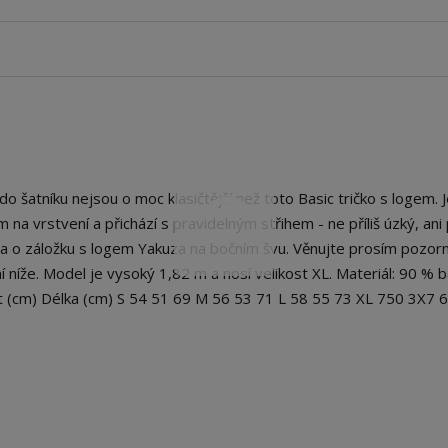
šatníku nejsou o moc klasičtější než toto Basic tričko s logem. J
na vrstvení a přichází s pravidelným střihem - ne příliš úzký, ani p
na o záložku s logem Yakuza na bočním švu. Věnujte prosím pozor
 níže. Model je vysoký 1,82 m a nosí velikost XL. Materiál: 90 % b
st (cm) Délka (cm) S 54 51 69 M 56 53 71 L 58 55 73 XL 750 3X7 