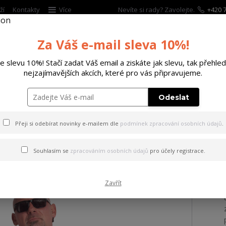
ží
Kontakty
Více
Nevíte si rady? Zavolejte.
+420 7
Za Váš e-mail sleva 10%!
Hleda
te slevu 10%! Stačí zadat Váš email a ziskáte jak slevu, tak přehled
nejzajímavějších akcích, které pro vás připravujeme.
ĚTSKÉ
DOPLŇKY
DÁRKOVÉ POUKAZY
Odeslat
ričko Crusher Regular Basic T-Shirt
Přeji si odebírat novinky e-mailem dle
podmínek zpracování osobních údajů
.
 Crusher Regular Basic T-Shi
Souhlasím se
zpracováním osobních údajů
pro účely registrace.
Zavřít