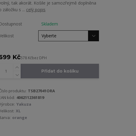
volný, tak akorát. Košile je samozřejmě doplněna
o záložku s ...
celý popis
Dostupnost
Skladem
Velikost
699 Kč
578 Kč
bez DPH
Přidat do košíku
Číslo produktu:
TSB27041ORA
EAN kód:
4062112361819
Výrobce:
Yakuza
Velikost:
XL
Barva:
orange