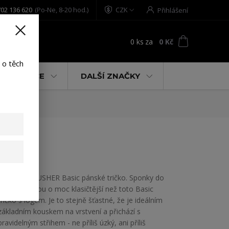
02 136 620
(Po-Ne, 8-20 hod.)
CZK
Přihlášení
0
ks
za
0 Kč
t
 o těch
% AKCE
DALŠÍ ZNAČKY
rt
YAKUZA CRUSHER Basic pánské tričko. Sponky do
šatníku nejsou o moc klasičtější než toto Basic
tričko s logem. Je to stejně šťastné, že je ideálním
základním kouskem na vrstvení a přichází s
pravidelným střihem - ne příliš úzký, ani příliš