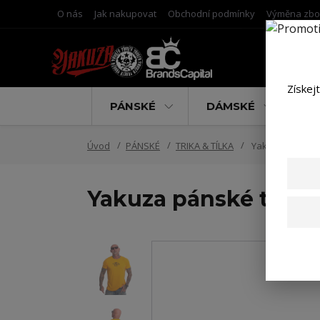
O nás
Jak nakupovat
Obchodní podmínky
Výměna zbo
Získej
PÁNSKÉ
DÁMSKÉ
D
Úvod
PÁNSKÉ
TRIKA & TÍLKA
Yakuza pánské t
Yakuza pánské tričko