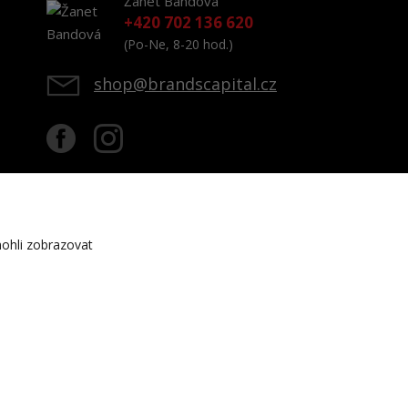
Žanet Bandová
+420 702 136 620
(Po-Ne, 8-20 hod.)
shop@brandscapital.cz
ohli zobrazovat