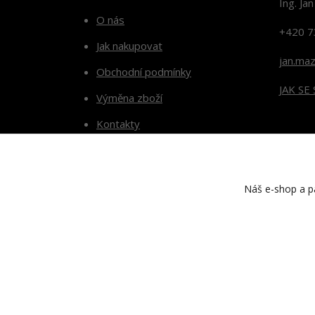
Ing. Ja
O nás
+420 7
Jak nakupovat
jan.ma
Obchodní podmínky
JAK SE
Výměna zboží
Kontakty
Blog
Náš e-shop a pa