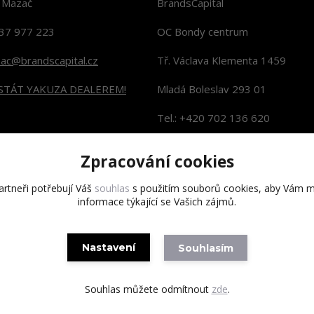
n Mazač
BrandsCapital
37 977 223
OC Bondy centrum
zac@brandscapital.cz
Tř. Václava Klementa 1459
 STÁT YAKUZA DEALEREM!
Mladá Boleslav 293 01
Tel.: +420 702 136 620
KONTAKTY NA PRODEJNY
Zpracování cookies
rtneři potřebují Váš
souhlas
s použitím souborů cookies, aby Vám m
informace týkající se Vašich zájmů.
Copyright 2020 BrandsCapital s.r.o.
Nastavení
Souhlasím
Souhlas můžete odmítnout
zde
.