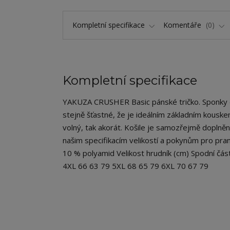
Kompletní specifikace
Komentáře
0
Kompletní specifikace
YAKUZA CRUSHER Basic pánské tričko. Sponky do 
stejně šťastné, že je ideálním základním kouskem 
volný, tak akorát. Košile je samozřejmě doplně
našim specifikacím velikostí a pokynům pro praní
10 % polyamid Velikost hrudník (cm) Spodní čá
4XL 66 63 79 5XL 68 65 79 6XL 70 67 79