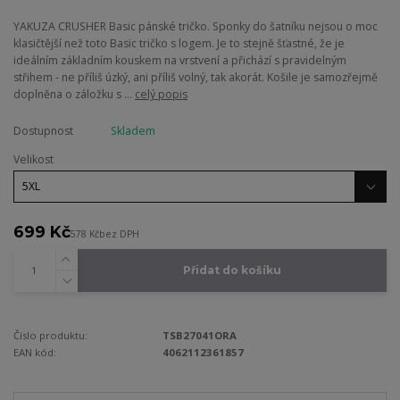
YAKUZA CRUSHER Basic pánské tričko. Sponky do šatníku nejsou o moc
klasičtější než toto Basic tričko s logem. Je to stejně šťastné, že je
ideálním základním kouskem na vrstvení a přichází s pravidelným
střihem - ne příliš úzký, ani příliš volný, tak akorát. Košile je samozřejmě
doplněna o záložku s ...
celý popis
Dostupnost
Skladem
Velikost
699 Kč
578 Kč
bez DPH
Přidat do košíku
Číslo produktu:
TSB27041ORA
EAN kód:
4062112361857