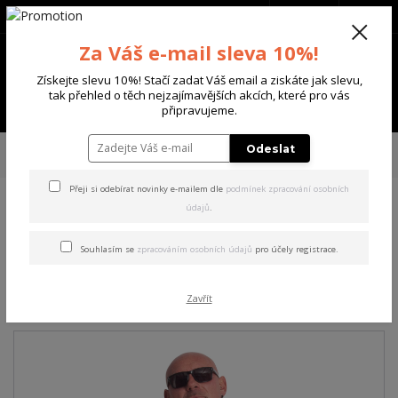
+420 702 136 620
(Po-Ne, 8-20 hod.)
CZK
0
Za Váš e-mail sleva 10%!
0 Kč
Získejte slevu 10%! Stačí zadat Váš email a ziskáte jak slevu,
tak přehled o těch nejzajímavějších akcích, které pro vás
Menu
připravujeme.
Úvod
PÁNSKÉ
TRIKA & TÍLKA
Yakuza pánské tričko Crusher Regular
Odeslat
Basic T-Shirt orange 5XL
Přeji si odebírat novinky e-mailem dle
podmínek zpracování osobních
údajů
.
Yakuza pánské tričko Crusher
Regular Basic T-Shirt orange
Souhlasím se
zpracováním osobních údajů
pro účely registrace.
5XL
Zavřít