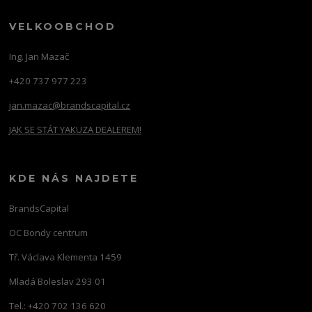
VELKOOBCHOD
Ing. Jan Mazač
+420 737 977 223
jan.mazac@brandscapital.cz
JAK SE STÁT YAKUZA DEALEREM!
KDE NÁS NAJDETE
BrandsCapital
OC Bondy centrum
Tř. Václava Klementa 1459
Mladá Boleslav 293 01
Tel.: +420 702 136 620