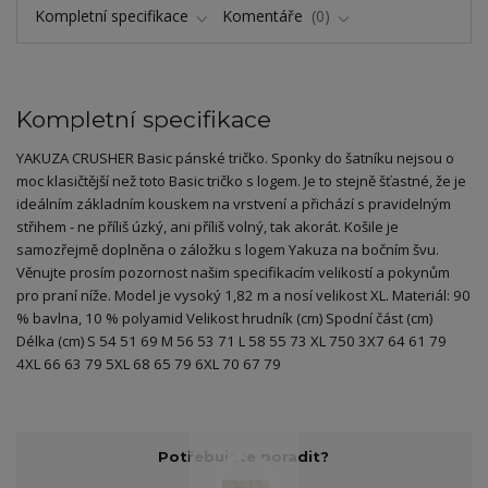
Kompletní specifikace
Komentáře
0
Kompletní specifikace
YAKUZA CRUSHER Basic pánské tričko. Sponky do šatníku nejsou o
moc klasičtější než toto Basic tričko s logem. Je to stejně šťastné, že je
ideálním základním kouskem na vrstvení a přichází s pravidelným
střihem - ne příliš úzký, ani příliš volný, tak akorát. Košile je
samozřejmě doplněna o záložku s logem Yakuza na bočním švu.
Věnujte prosím pozornost našim specifikacím velikostí a pokynům
pro praní níže. Model je vysoký 1,82 m a nosí velikost XL. Materiál: 90
% bavlna, 10 % polyamid Velikost hrudník (cm) Spodní část (cm)
Délka (cm) S 54 51 69 M 56 53 71 L 58 55 73 XL 750 3X7 64 61 79
4XL 66 63 79 5XL 68 65 79 6XL 70 67 79
Potřebujete poradit?