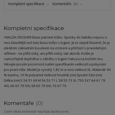
Kompletní specifikace
Komentáře
0
Kompletní specifikace
YAKUZA CRUSHER Basic pánské tričko. Sponky do šatníku nejsou o
moc klasičtější než toto Basic tričko s logem. Je to stejně šťastné, že je
ideálním základním kouskem na vrstvení a přichází s pravidelným
střihem - ne příliš úzký, ani příliš volný, tak akorát. Košile je
samozřejmě doplněna o záložku s logem Yakuza na bočním švu.
Věnujte prosím pozornost našim specifikacím velikostí a pokynům
pro praní níže. Model je vysoký 1,82 m a nosí velikost XL. Materiál: 90
% bavlna, 10 % polyamid Velikost hrudník (cm) Spodní část (cm)
Délka (cm) S 54 51 69 M 56 53 71 L 58 55 73 XL 750 3X7 64 61 79
4XL 66 63 79 5XL 68 65 79 6XL 70 67 79
Komentáře
0
Zatím nikdo komentář nepřidal. Buďte první.