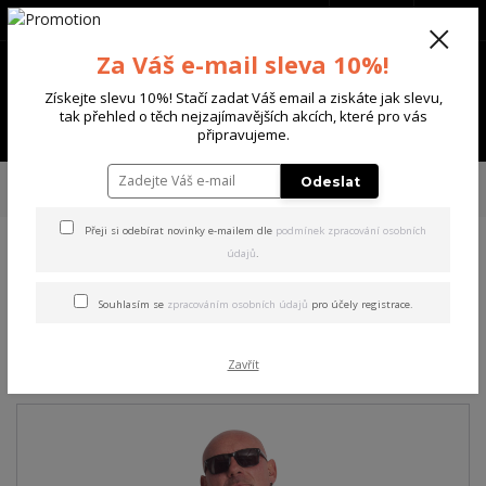
+420 702 136 620
(Po-Ne, 8-20 hod.)
CZK
0
Za Váš e-mail sleva 10%!
0 Kč
Získejte slevu 10%! Stačí zadat Váš email a ziskáte jak slevu,
tak přehled o těch nejzajímavějších akcích, které pro vás
Menu
připravujeme.
Úvod
PÁNSKÉ
TRIKA & TÍLKA
Yakuza pánské tričko Crusher Regular
Odeslat
Basic T-Shirt orange 4XL
Přeji si odebírat novinky e-mailem dle
podmínek zpracování osobních
údajů
.
Yakuza pánské tričko Crusher
Regular Basic T-Shirt orange
Souhlasím se
zpracováním osobních údajů
pro účely registrace.
4XL
Zavřít