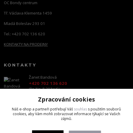
OC Bondy centrum
Tř. Václava Klementa 1459
Mladá Boleslav 293 01
Tel.: +420 702 136 620
KONTAKTY NA PRODEJNY
KONTAKTY
Žanet Bandová
+420 702 136 620
(Po-Ne, 8-20 hod.)
Zpracování cookies
shop@brandscapital.cz
Náš e-shop a partneři potřebují Váš
souhlas
s použitím souborů
cookies, aby Vám mohli zobrazovat informace týkající se Vašich
zájmů.