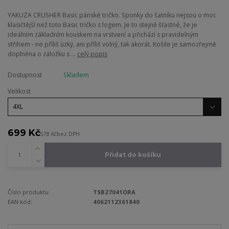
YAKUZA CRUSHER Basic pánské tričko. Sponky do šatníku nejsou o moc
klasičtější než toto Basic tričko s logem. Je to stejně šťastné, že je
ideálním základním kouskem na vrstvení a přichází s pravidelným
střihem - ne příliš úzký, ani příliš volný, tak akorát. Košile je samozřejmě
doplněna o záložku s ...
celý popis
Dostupnost
Skladem
Velikost
699 Kč
578 Kč
bez DPH
Přidat do košíku
Číslo produktu:
TSB27041ORA
EAN kód:
4062112361840