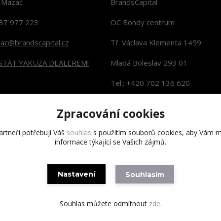
n Mazač
BrandsCapital
37 977 223
OC Bondy centrum
zac@brandscapital.cz
Tř. Václava Klementa 1459
 STÁT YAKUZA DEALEREM!
Mladá Boleslav 293 01
Tel.: +420 702 136 620
KONTAKTY NA PRODEJNY
Zpracování cookies
rtneři potřebují Váš
souhlas
s použitím souborů cookies, aby Vám m
informace týkající se Vašich zájmů.
Copyright 2020 BrandsCapital s.r.o.
Nastavení
Souhlasím
Souhlas můžete odmítnout
zde
.