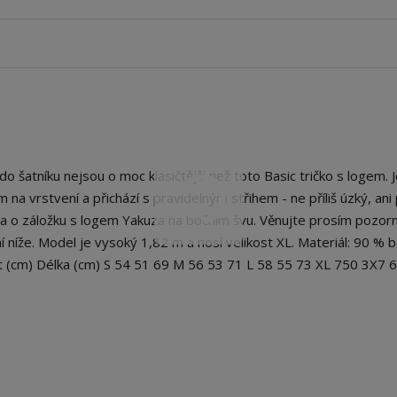
šatníku nejsou o moc klasičtější než toto Basic tričko s logem. J
na vrstvení a přichází s pravidelným střihem - ne příliš úzký, ani p
na o záložku s logem Yakuza na bočním švu. Věnujte prosím pozor
 níže. Model je vysoký 1,82 m a nosí velikost XL. Materiál: 90 % b
st (cm) Délka (cm) S 54 51 69 M 56 53 71 L 58 55 73 XL 750 3X7 