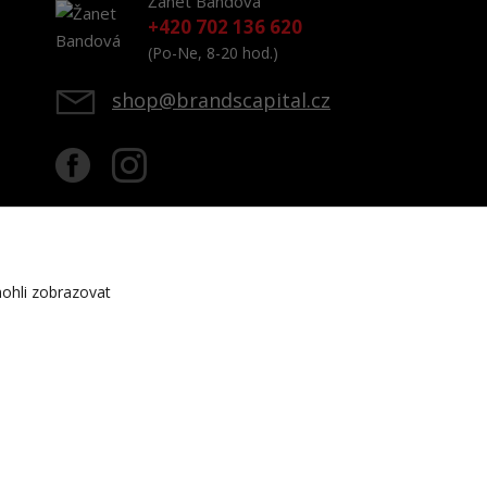
Žanet Bandová
+420 702 136 620
(Po-Ne, 8-20 hod.)
shop@brandscapital.cz
ohli zobrazovat