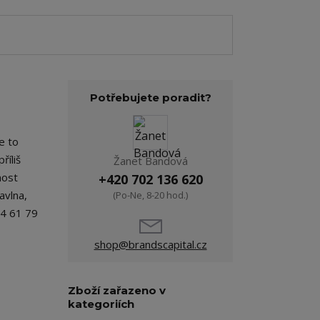
Potřebujete poradit?
e to
říliš
Žanet Bandová
nost
+420 702 136 620
avlna,
(Po-Ne, 8-20 hod.)
64 61 79
shop@brandscapital.cz
Zboží zařazeno v
kategoriích