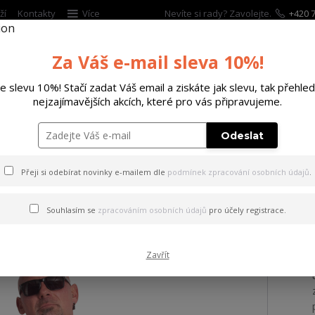
ží
Kontakty
Více
Nevíte si rady? Zavolejte.
+420 7
Za Váš e-mail sleva 10%!
Hleda
te slevu 10%! Stačí zadat Váš email a ziskáte jak slevu, tak přehled
nejzajímavějších akcích, které pro vás připravujeme.
ĚTSKÉ
DOPLŇKY
DÁRKOVÉ POUKAZY
Odeslat
ričko Crusher Regular Basic T-Shirt orange 2XL
Přeji si odebírat novinky e-mailem dle
podmínek zpracování osobních údajů
.
 Crusher Regular Basic T-Sh
Souhlasím se
zpracováním osobních údajů
pro účely registrace.
Zavřít