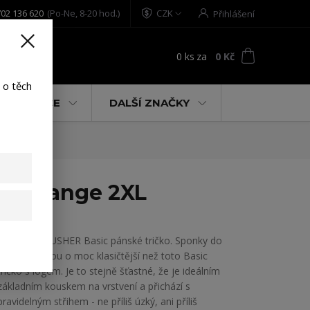
02 136 620
(Po-Ne, 8-20 hod.)
CZK
Přihlášení
0
ks
za
0 Kč
t
 o těch
% AKCE
DALŠÍ ZNAČKY
irt orange 2XL
YAKUZA CRUSHER Basic pánské tričko. Sponky do
šatníku nejsou o moc klasičtější než toto Basic
tričko s logem. Je to stejně šťastné, že je ideálním
základním kouskem na vrstvení a přichází s
pravidelným střihem - ne příliš úzký, ani příliš