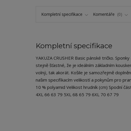
Kompletní specifikace
Komentáře
0
Kompletní specifikace
YAKUZA CRUSHER Basic pánské tričko. Sponky do 
stejně šťastné, že je ideálním základním kouskem 
volný, tak akorát. Košile je samozřejmě doplně
našim specifikacím velikostí a pokynům pro praní
10 % polyamid Velikost hrudník (cm) Spodní čá
4XL 66 63 79 5XL 68 65 79 6XL 70 67 79