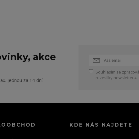
vinky, akce
Souhlasím se
zpracová
rozesílky newsletteru.
ax. jednou za 14 dní.
KOOBCHOD
KDE NÁS NAJDETE