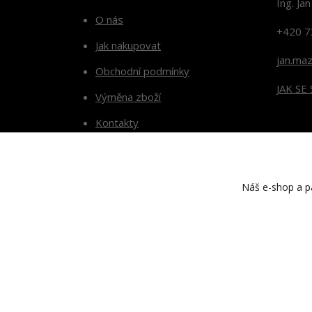
Ing. Ja
O nás
+420 7
Jak nakupovat
jan.ma
Obchodní podmínky
JAK SE
Výměna zboží
Kontakty
Blog
Náš e-shop a pa