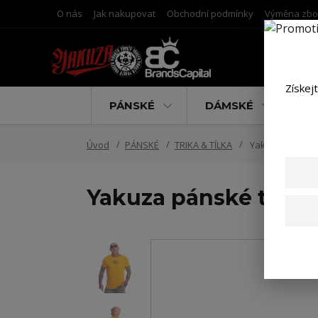
O nás
Jak nakupovat
Obchodní podmínky
Výměna zbo
Získej
PÁNSKÉ
DÁMSKÉ
D
Úvod
PÁNSKÉ
TRIKA & TÍLKA
Yakuza pánské t
Yakuza pánské tričko