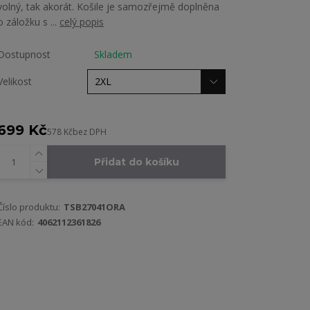
volný, tak akorát. Košile je samozřejmě doplněna
o záložku s ...
celý popis
Dostupnost
Skladem
Velikost
699 Kč
578 Kč
bez DPH
Přidat do košíku
Číslo produktu:
TSB27041ORA
EAN kód:
4062112361826