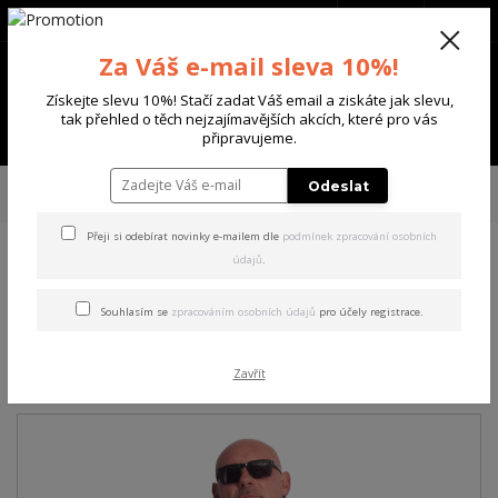
+420 702 136 620
(Po-Ne, 8-20 hod.)
CZK
0
Za Váš e-mail sleva 10%!
0 Kč
Získejte slevu 10%! Stačí zadat Váš email a ziskáte jak slevu,
tak přehled o těch nejzajímavějších akcích, které pro vás
Menu
připravujeme.
Úvod
PÁNSKÉ
TRIKA & TÍLKA
Yakuza pánské tričko Crusher Regular
Odeslat
Basic T-Shirt black 4XL
Přeji si odebírat novinky e-mailem dle
podmínek zpracování osobních
údajů
.
Yakuza pánské tričko Crusher
Regular Basic T-Shirt black
Souhlasím se
zpracováním osobních údajů
pro účely registrace.
4XL
Zavřít