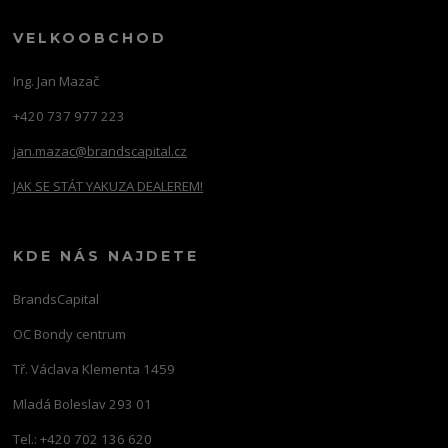
VELKOOBCHOD
Ing. Jan Mazač
+420 737 977 223
jan.mazac@brandscapital.cz
JAK SE STÁT YAKUZA DEALEREM!
KDE NÁS NAJDETE
BrandsCapital
OC Bondy centrum
Tř. Václava Klementa 1459
Mladá Boleslav 293 01
Tel.: +420 702 136 620