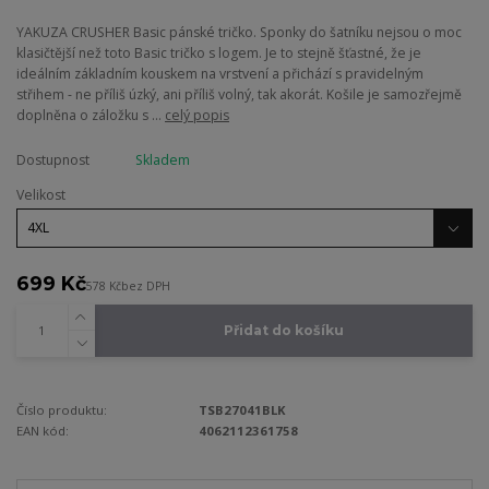
YAKUZA CRUSHER Basic pánské tričko. Sponky do šatníku nejsou o moc
klasičtější než toto Basic tričko s logem. Je to stejně šťastné, že je
ideálním základním kouskem na vrstvení a přichází s pravidelným
střihem - ne příliš úzký, ani příliš volný, tak akorát. Košile je samozřejmě
doplněna o záložku s ...
celý popis
Dostupnost
Skladem
Velikost
699 Kč
578 Kč
bez DPH
Přidat do košíku
Číslo produktu:
TSB27041BLK
EAN kód:
4062112361758