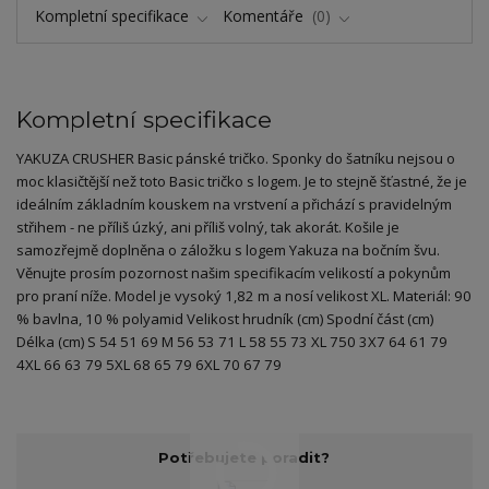
Kompletní specifikace
Komentáře
0
Kompletní specifikace
YAKUZA CRUSHER Basic pánské tričko. Sponky do šatníku nejsou o
moc klasičtější než toto Basic tričko s logem. Je to stejně šťastné, že je
ideálním základním kouskem na vrstvení a přichází s pravidelným
střihem - ne příliš úzký, ani příliš volný, tak akorát. Košile je
samozřejmě doplněna o záložku s logem Yakuza na bočním švu.
Věnujte prosím pozornost našim specifikacím velikostí a pokynům
pro praní níže. Model je vysoký 1,82 m a nosí velikost XL. Materiál: 90
% bavlna, 10 % polyamid Velikost hrudník (cm) Spodní část (cm)
Délka (cm) S 54 51 69 M 56 53 71 L 58 55 73 XL 750 3X7 64 61 79
4XL 66 63 79 5XL 68 65 79 6XL 70 67 79
Potřebujete poradit?