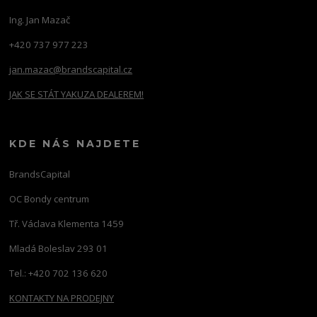
Ing. Jan Mazač
+420 737 977 223
jan.mazac@brandscapital.cz
JAK SE STÁT YAKUZA DEALEREM!
KDE NÁS NAJDETE
BrandsCapital
OC Bondy centrum
Tř. Václava Klementa 1459
Mladá Boleslav 293 01
Tel.: +420 702 136 620
KONTAKTY NA PRODEJNY