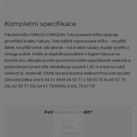
Kompletní specifikace
Pánské tričko YAKUZA CORAZON. Toto poutavé tričko ukazuje
prvotřídní kvalitu Yakuzy. Toto běžné vypasované tričko – ne příliš
štíhlé, ne příliš volné, tak akorát – má krátké rukávy, kulatý výstřih a
vintage potisk. Košile je doplněna poutkem s logem Yakuza na
bočním švu. Věnujte prosím pozornost našim specifikacím velikosti a
pokynům pro praní níže. Modelka je vysoká 1,82 m a má na sobě
velikost XL. Materiál: 100% česaná bavlna Velikost Prsa (cm) Spodní
část (cm) Délka (cm) S 54 51 69 M 56 53 71 L 58 55 73 XL 60 57 75
2XL 62 59 77 3XL 64 61 79 665XL 6 6XL 70 67 79
Potřebujete poradit?