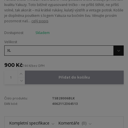
kvalitu Yakuzy. Toto běžné vypasované tričko – ne příliš štíhlé, ne příliš
volné, tak akorát – má krátké rukávy, kulatý výstřih a vintage potisk. Košile
je doplněna poutkem s logem Yakuza na bočním švu. Věnujte prosím
pozornost naš...
celý popis
Dostupnost
Skladem
Velikost
900 Kč
744 Kč
bez DPH
Přidat do košíku
Číslo produktu:
TSB28006BLK
EAN kód:
4062112364513
Kompletní specifikace
Komentáře
0