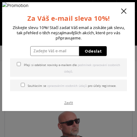
+420 702 136 620
(Po-Ne, 8-20 hod.)
CZK
0
Za Váš e-mail sleva 10%!
0 Kč
Získejte slevu 10%! Stačí zadat Váš email a ziskáte jak slevu,
tak přehled o těch nejzajímavějších akcích, které pro vás
Menu
připravujeme.
Úvod
PÁNSKÉ
TRIKA & TÍLKA
Yakuza pánské tričko Corazon Regular
Odeslat
T-Shirt black XL
Přeji si odebírat novinky e-mailem dle
podmínek zpracování osobních
údajů
.
Yakuza pánské tričko Corazon
Regular T-Shirt black XL
Souhlasím se
zpracováním osobních údajů
pro účely registrace.
Zavřít