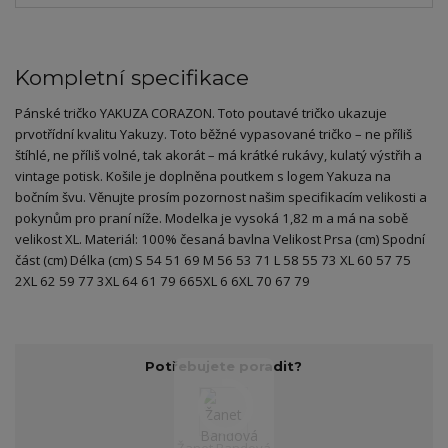
Kompletní specifikace
Pánské tričko YAKUZA CORAZON. Toto poutavé tričko ukazuje
prvotřídní kvalitu Yakuzy. Toto běžné vypasované tričko – ne příliš
štíhlé, ne příliš volné, tak akorát – má krátké rukávy, kulatý výstřih a
vintage potisk. Košile je doplněna poutkem s logem Yakuza na
bočním švu. Věnujte prosím pozornost našim specifikacím velikosti a
pokynům pro praní níže. Modelka je vysoká 1,82 m a má na sobě
velikost XL. Materiál: 100% česaná bavlna Velikost Prsa (cm) Spodní
část (cm) Délka (cm) S 54 51 69 M 56 53 71 L 58 55 73 XL 60 57 75
2XL 62 59 77 3XL 64 61 79 665XL 6 6XL 70 67 79
Potřebujete poradit?