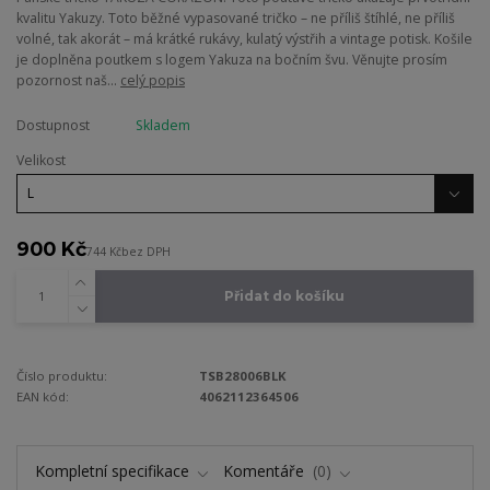
kvalitu Yakuzy. Toto běžné vypasované tričko – ne příliš štíhlé, ne příliš
volné, tak akorát – má krátké rukávy, kulatý výstřih a vintage potisk. Košile
je doplněna poutkem s logem Yakuza na bočním švu. Věnujte prosím
pozornost naš...
celý popis
Dostupnost
Skladem
Velikost
900 Kč
744 Kč
bez DPH
Přidat do košíku
Číslo produktu:
TSB28006BLK
EAN kód:
4062112364506
Kompletní specifikace
Komentáře
0