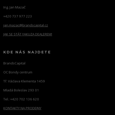
Ing. Jan Mazač
+420 737 977 223
jan.mazac@brandscapital.cz
JAK SE STÁT YAKUZA DEALEREM!
KDE NÁS NAJDETE
BrandsCapital
OC Bondy centrum
Tř. Václava Klementa 1459
Mladá Boleslav 293 01
Tel.: +420 702 136 620
KONTAKTY NA PRODEJNY