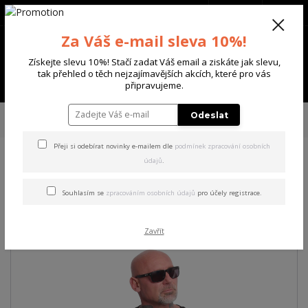
+420 702 136 620
(Po-Ne, 8-20 hod.)
CZK
0
Za Váš e-mail sleva 10%!
0 Kč
Získejte slevu 10%! Stačí zadat Váš email a ziskáte jak slevu,
tak přehled o těch nejzajímavějších akcích, které pro vás
Menu
připravujeme.
Úvod
PÁNSKÉ
TRIKA & TÍLKA
Yakuza pánské tričko Corazon Regular
Odeslat
T-Shirt black L
Přeji si odebírat novinky e-mailem dle
podmínek zpracování osobních
údajů
.
Yakuza pánské tričko Corazon
Regular T-Shirt black L
Souhlasím se
zpracováním osobních údajů
pro účely registrace.
Zavřít