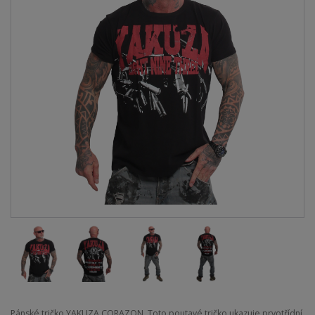
Pánské tričko YAKUZA CORAZON. Toto poutavé tričko ukazuje prvotřídní