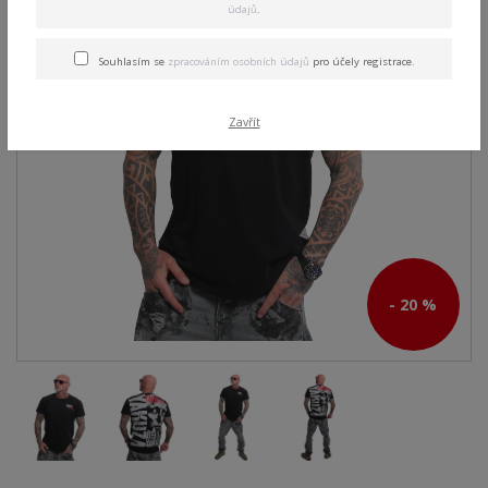
údajů
.
Souhlasím se
zpracováním osobních údajů
pro účely registrace.
Zavřít
- 20 %