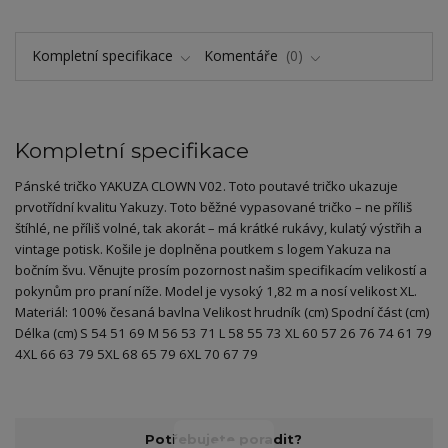
Kompletní specifikace
Komentáře
0
Kompletní specifikace
Pánské tričko YAKUZA CLOWN V02. Toto poutavé tričko ukazuje
prvotřídní kvalitu Yakuzy. Toto běžné vypasované tričko – ne příliš
štíhlé, ne příliš volné, tak akorát – má krátké rukávy, kulatý výstřih a
vintage potisk. Košile je doplněna poutkem s logem Yakuza na
bočním švu. Věnujte prosím pozornost našim specifikacím velikostí a
pokynům pro praní níže. Model je vysoký 1,82 m a nosí velikost XL.
Materiál: 100% česaná bavlna Velikost hrudník (cm) Spodní část (cm)
Délka (cm) S 54 51 69 M 56 53 71 L 58 55 73 XL 60 57 26 76 74 61 79
4XL 66 63 79 5XL 68 65 79 6XL 70 67 79
Potřebujete poradit?