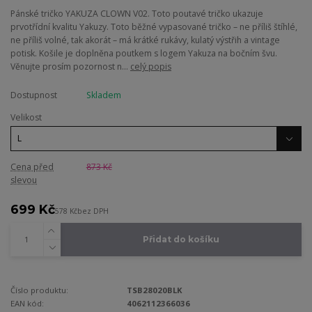
Pánské tričko YAKUZA CLOWN V02. Toto poutavé tričko ukazuje
prvotřídní kvalitu Yakuzy. Toto běžné vypasované tričko – ne příliš štíhlé,
ne příliš volné, tak akorát – má krátké rukávy, kulatý výstřih a vintage
potisk. Košile je doplněna poutkem s logem Yakuza na bočním švu.
Věnujte prosím pozornost n...
celý popis
Dostupnost
Skladem
Velikost
Cena před
873 Kč
slevou
699 Kč
578 Kč
bez DPH
Přidat do košíku
Číslo produktu:
TSB28020BLK
EAN kód:
4062112366036