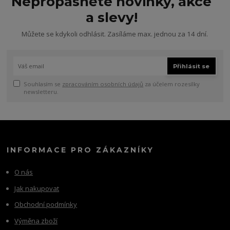
Nepropásněte novinky, akce
a slevy!
Můžete se kdykoli odhlásit. Zasíláme max. jednou za 14 dní.
Přihlásit se
Souhlasím se
zpracováním osobních údajů
za účelem rozesílky
newsletteru.
INFORMACE PRO ZÁKAZNÍKY
O nás
Jak nakupovat
Obchodní podmínky
Výměna zboží