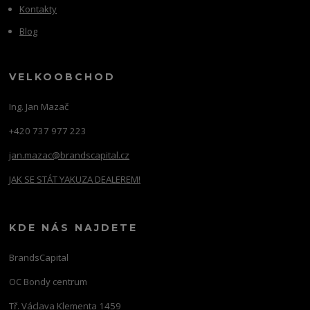
Kontakty
Blog
VELKOOBCHOD
Ing. Jan Mazač
+420 737 977 223
jan.mazac@brandscapital.cz
JAK SE STÁT YAKUZA DEALEREM!
KDE NÁS NAJDETE
BrandsCapital
OC Bondy centrum
Tř. Václava Klementa 1459