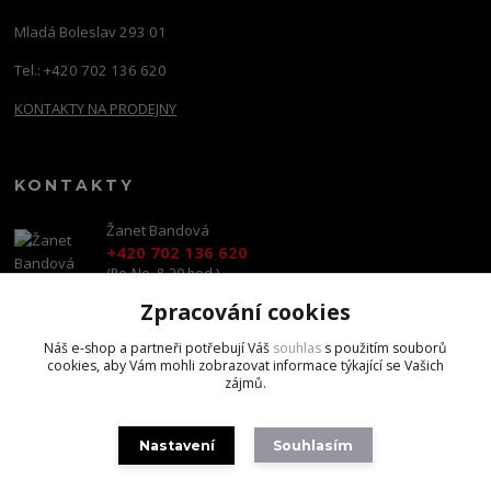
Mladá Boleslav 293 01
Tel.: +420 702 136 620
KONTAKTY NA PRODEJNY
KONTAKTY
Žanet Bandová
+420 702 136 620
(Po-Ne, 8-20 hod.)
Zpracování cookies
shop@brandscapital.cz
Náš e-shop a partneři potřebují Váš
souhlas
s použitím souborů
cookies, aby Vám mohli zobrazovat informace týkající se Vašich
zájmů.
Nastavení
Souhlasím
Copyright 2020 BrandsCapital s.r.o.