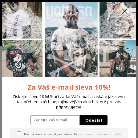
+420 702 136 620
(Po-Ne, 8-20 hod.)
CZK
0
0 Kč
Menu
Úvod
PÁNSKÉ
TRIKA & TÍLKA
Yakuza pánské tričko Clown V02
Regular T-Shirt black L
Yakuza pánské tričko Clown
Za Váš e-mail sleva 10%!
V02 Regular T-Shirt black L
Získejte slevu 10%! Stačí zadat Váš email a ziskáte jak slevu,
Akce
tak přehled o těch nejzajímavějších akcích, které pro vás
připravujeme.
Odeslat
Přeji si odebírat novinky e-mailem dle
podmínek zpracování osobních