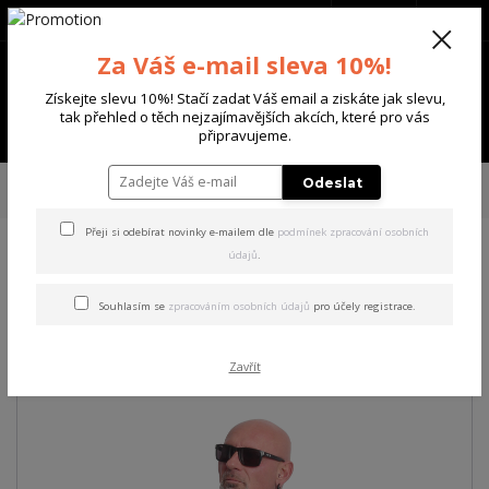
+420 702 136 620
(Po-Ne, 8-20 hod.)
CZK
0
Za Váš e-mail sleva 10%!
0 Kč
Získejte slevu 10%! Stačí zadat Váš email a ziskáte jak slevu,
tak přehled o těch nejzajímavějších akcích, které pro vás
Menu
připravujeme.
Úvod
PÁNSKÉ
TRIKA & TÍLKA
Yakuza pánské tričko Clown V02
Odeslat
Regular T-Shirt black 6XL
Přeji si odebírat novinky e-mailem dle
podmínek zpracování osobních
údajů
.
Yakuza pánské tričko Clown
V02 Regular T-Shirt black 6XL
Souhlasím se
zpracováním osobních údajů
pro účely registrace.
Akce
Zavřít