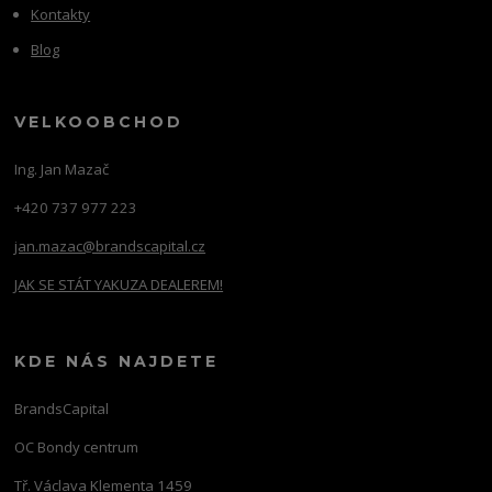
Kontakty
Blog
VELKOOBCHOD
Ing. Jan Mazač
+420 737 977 223
jan.mazac@brandscapital.cz
JAK SE STÁT YAKUZA DEALEREM!
KDE NÁS NAJDETE
BrandsCapital
OC Bondy centrum
Tř. Václava Klementa 1459