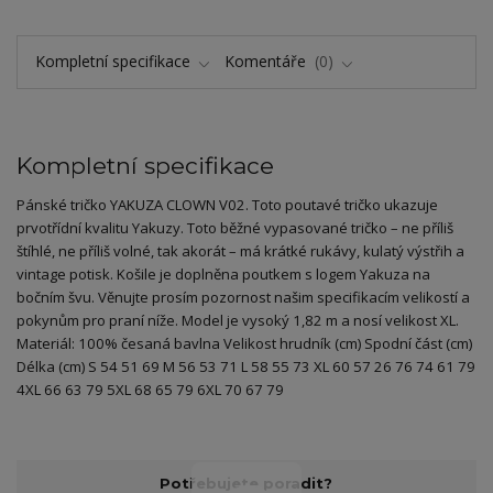
Kompletní specifikace
Komentáře
0
Kompletní specifikace
Pánské tričko YAKUZA CLOWN V02. Toto poutavé tričko ukazuje
prvotřídní kvalitu Yakuzy. Toto běžné vypasované tričko – ne příliš
štíhlé, ne příliš volné, tak akorát – má krátké rukávy, kulatý výstřih a
vintage potisk. Košile je doplněna poutkem s logem Yakuza na
bočním švu. Věnujte prosím pozornost našim specifikacím velikostí a
pokynům pro praní níže. Model je vysoký 1,82 m a nosí velikost XL.
Materiál: 100% česaná bavlna Velikost hrudník (cm) Spodní část (cm)
Délka (cm) S 54 51 69 M 56 53 71 L 58 55 73 XL 60 57 26 76 74 61 79
4XL 66 63 79 5XL 68 65 79 6XL 70 67 79
Potřebujete poradit?