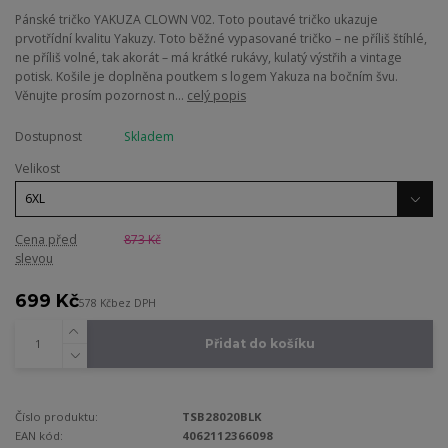
Pánské tričko YAKUZA CLOWN V02. Toto poutavé tričko ukazuje
prvotřídní kvalitu Yakuzy. Toto běžné vypasované tričko – ne příliš štíhlé,
ne příliš volné, tak akorát – má krátké rukávy, kulatý výstřih a vintage
potisk. Košile je doplněna poutkem s logem Yakuza na bočním švu.
Věnujte prosím pozornost n...
celý popis
Dostupnost
Skladem
Velikost
Cena před
873 Kč
slevou
699 Kč
578 Kč
bez DPH
Přidat do košíku
Číslo produktu:
TSB28020BLK
EAN kód:
4062112366098