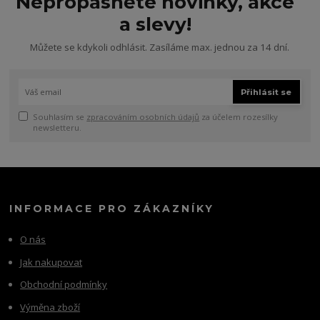
Nepropásněte novinky, akce
a slevy!
Můžete se kdykoli odhlásit. Zasíláme max. jednou za 14 dní.
Přihlásit se
Souhlasím se
zpracováním osobních údajů
za účelem rozesílky
newsletteru.
INFORMACE PRO ZÁKAZNÍKY
O nás
Jak nakupovat
Obchodní podmínky
Výměna zboží