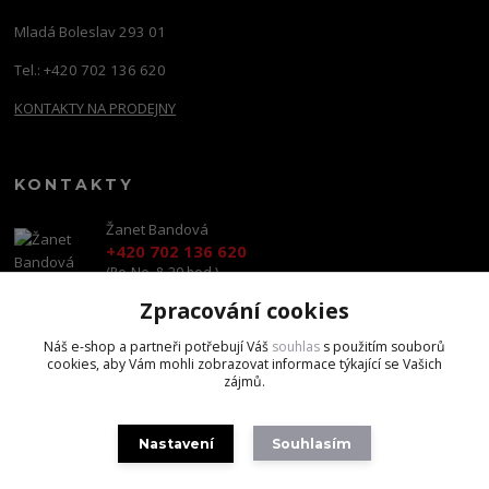
Mladá Boleslav 293 01
Tel.: +420 702 136 620
KONTAKTY NA PRODEJNY
KONTAKTY
Žanet Bandová
+420 702 136 620
(Po-Ne, 8-20 hod.)
Zpracování cookies
shop@brandscapital.cz
Náš e-shop a partneři potřebují Váš
souhlas
s použitím souborů
cookies, aby Vám mohli zobrazovat informace týkající se Vašich
zájmů.
Nastavení
Souhlasím
Copyright 2020 BrandsCapital s.r.o.