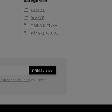
kategoriích
PÁNSKÉ
% AKCE
TRIKA & TÍLKA
PÁNSKÉ % AKCE
Přihlásit se
ním osobních údajů
za účelem