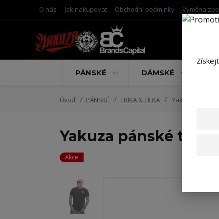
O nás
Jak nakupovat
Obchodní podmínky
Výměna zbo
Získej
PÁNSKÉ
DÁMSKÉ
D
Úvod
PÁNSKÉ
TRIKA & TÍLKA
Yakuza pánské t
Yakuza pánské tričko
Akce