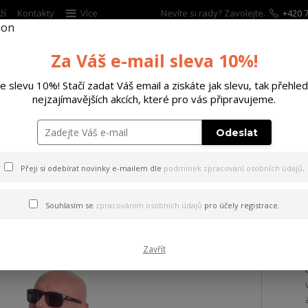
ží
Kontakty
Více
Nevíte si rady? Zavolejte.
+420 7
Za Váš e-mail sleva 10%!
Hleda
te slevu 10%! Stačí zadat Váš email a ziskáte jak slevu, tak přehled
nejzajímavějších akcích, které pro vás připravujeme.
ĚTSKÉ
DOPLŇKY
DÁRKOVÉ POUKAZY
Odeslat
ričko Clown V02 Regular T-Shirt black 5XL
Přeji si odebírat novinky e-mailem dle
podmínek zpracování osobních údajů
.
 Clown V02 Regular T-Shirt 
Souhlasím se
zpracováním osobních údajů
pro účely registrace.
Zavřít