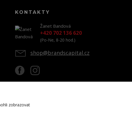
KONTAKTY
Žanet Bandová
+420 702 136 620
(Po-Ne, 8-20 hod.)
shop@brandscapital.cz
ohli zobrazovat