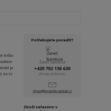
Potřebujete poradit?
é tričko
 poutkem
Žanet Bandová
Model je
+420 702 136 620
 S 54 51
(Po-Ne, 8-20 hod.)
shop@brandscapital.cz
Zboží zařazeno v