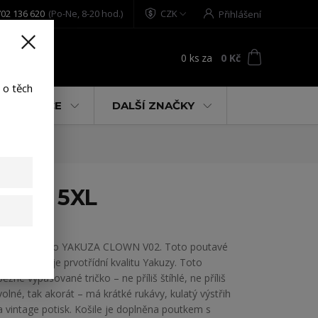
02 136 620
(Po-Ne, 8-20 hod.)
CZK
Přihlášení
0
ks
za
0 Kč
t
 o těch
% AKCE
DALŠÍ ZNAČKY
black 5XL
Pánské tričko YAKUZA CLOWN V02. Toto poutavé
tričko ukazuje prvotřídní kvalitu Yakuzy. Toto
běžné vypasované tričko – ne příliš štíhlé, ne příliš
volné, tak akorát – má krátké rukávy, kulatý výstřih
a vintage potisk. Košile je doplněna poutkem s