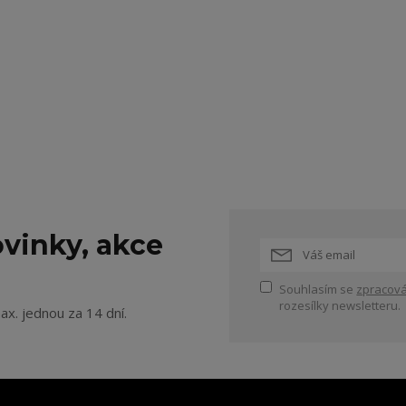
vinky, akce
Souhlasím se
zpracová
rozesílky newsletteru.
ax. jednou za 14 dní.