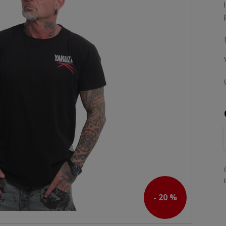
- 20 %