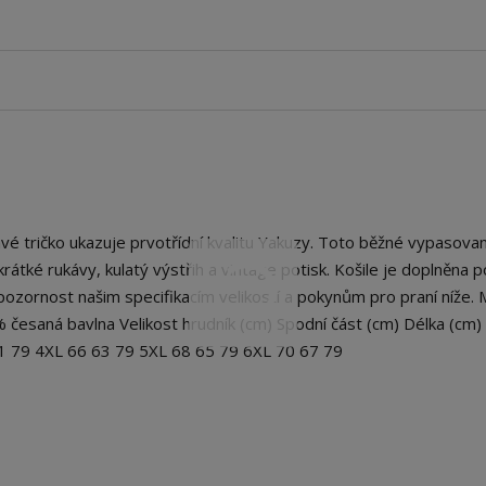
tričko ukazuje prvotřídní kvalitu Yakuzy. Toto běžné vypasovan
má krátké rukávy, kulatý výstřih a vintage potisk. Košile je doplněna
ozornost našim specifikacím velikostí a pokynům pro praní níže. 
% česaná bavlna Velikost hrudník (cm) Spodní část (cm) Délka (cm)
61 79 4XL 66 63 79 5XL 68 65 79 6XL 70 67 79