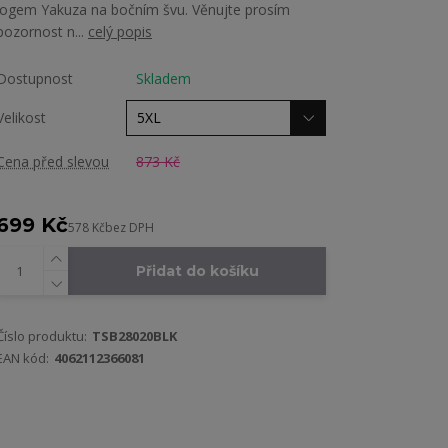
logem Yakuza na bočním švu. Věnujte prosím
pozornost n...
celý popis
Dostupnost
Skladem
Velikost
Cena před slevou
873 Kč
699 Kč
578 Kč
bez DPH
Přidat do košíku
Číslo produktu:
TSB28020BLK
EAN kód:
4062112366081