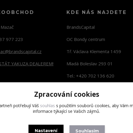
KOOBCHOD
KDE NÁS NAJDETE
n Mazač
BrandsCapital
37 977 223
OC Bondy centrum
zac@brandscapital.cz
Tř. Václava Klementa 1459
 STÁT YAKUZA DEALEREM!
Mladá Boleslav 293 01
Tel.: +420 702 136 620
KONTAKTY NA PRODEJNY
Zpracování cookies
rtneři potřebují Váš
souhlas
s použitím souborů cookies, aby Vám m
informace týkající se Vašich zájmů.
Copyright 2020 BrandsCapital s.r.o.
Nastavení
Souhlasím