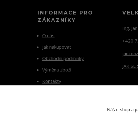
INFORMACE PRO
VEL
ZÁKAZNÍKY
Ing. Ja
O nás
+420 7
Jak nakupovat
jan.ma
Obchodní podmínky
JAK SE
Výměna zboží
Kontakty
Blog
Náš e-shop a pa