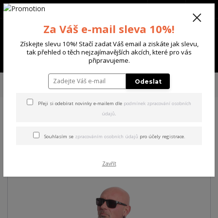
+420 702 136 620
(Po-Ne, 8-20 hod.)
CZK
0
Za Váš e-mail sleva 10%!
0 Kč
Získejte slevu 10%! Stačí zadat Váš email a ziskáte jak slevu,
tak přehled o těch nejzajímavějších akcích, které pro vás
Menu
připravujeme.
Úvod
PÁNSKÉ
TRIKA & TÍLKA
Yakuza pánské tričko Clown V02
Odeslat
Regular T-Shirt
Přeji si odebírat novinky e-mailem dle
podmínek zpracování osobních
údajů
.
Yakuza pánské tričko Clown
V02 Regular T-Shirt
Souhlasím se
zpracováním osobních údajů
pro účely registrace.
Akce
Zavřít