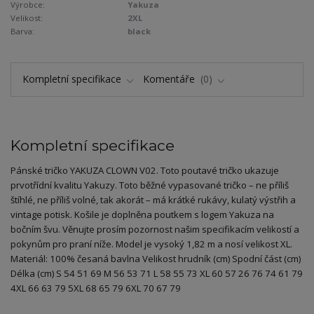
Výrobce:
Yakuza
Velikost:
2XL
Barva:
black
Kompletní specifikace
Komentáře
0
Kompletní specifikace
Pánské tričko YAKUZA CLOWN V02. Toto poutavé tričko ukazuje
prvotřídní kvalitu Yakuzy. Toto běžné vypasované tričko – ne příliš
štíhlé, ne příliš volné, tak akorát – má krátké rukávy, kulatý výstřih a
vintage potisk. Košile je doplněna poutkem s logem Yakuza na
bočním švu. Věnujte prosím pozornost našim specifikacím velikostí a
pokynům pro praní níže. Model je vysoký 1,82 m a nosí velikost XL.
Materiál: 100% česaná bavlna Velikost hrudník (cm) Spodní část (cm)
Délka (cm) S 54 51 69 M 56 53 71 L 58 55 73 XL 60 57 26 76 74 61 79
4XL 66 63 79 5XL 68 65 79 6XL 70 67 79