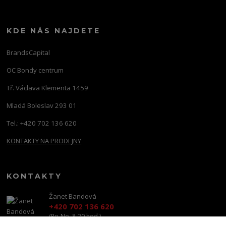
KDE NÁS NAJDETE
BrandsCapital
OC Bondy centrum
Tř. Václava Klementa 1459
Mladá Boleslav 293 01
Tel.: +420 702 136 620
KONTAKTY NA PRODEJNY
KONTAKTY
Žanet Bandová
+420 702 136 620
(Po-Ne, 8-20 hod.)