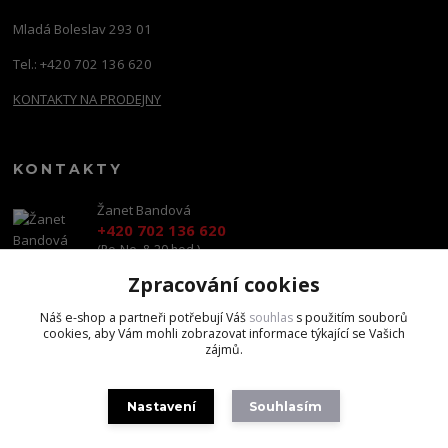
Mladá Boleslav 293 01
Tel.: +420 702 136 620
KONTAKTY NA PRODEJNY
KONTAKTY
Žanet Bandová
+420 702 136 620
(Po-Ne, 8-20 hod.)
Zpracování cookies
shop@brandscapital.cz
Náš e-shop a partneři potřebují Váš
souhlas
s použitím souborů
cookies, aby Vám mohli zobrazovat informace týkající se Vašich
zájmů.
Nastavení
Souhlasím
Copyright 2020 BrandsCapital s.r.o.