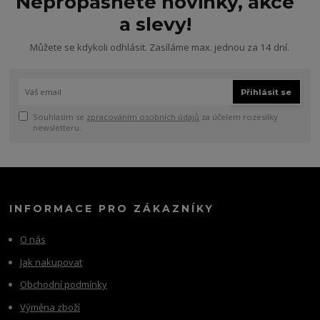
Nepropásněte novinky, akce
a slevy!
Můžete se kdykoli odhlásit. Zasíláme max. jednou za 14 dní.
Přihlásit se
Souhlasím se
zpracováním osobních údajů
za účelem rozesílky
newsletteru.
INFORMACE PRO ZÁKAZNÍKY
O nás
Jak nakupovat
Obchodní podmínky
Výměna zboží