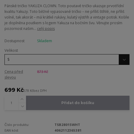
Pánské tričko YAKUZA CLOWN. Toto poutavé tričko ukazuje prvotřídní
kvalitu Yakuzy. Toto běžné vypasované tričko – ne příliš štíhlé, ne příliš
volné, tak akorát – má krátké rukávy, kulatý výstřih a vintage potisk. Košile
je doplněna poutkem s logem Yakuza na bočním švu. Věnujte prosím
pozornost našim...
celý popis
Dostupnost
Skladem
Velikost
Cena před
873 Kč
slevou
699 Kč
578 Kč
bez DPH
Přidat do košíku
Číslo produktu:
TSB28015WHT
EAN kód:
4062112365381