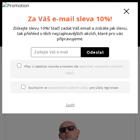
+420 702 136 620
(Po-Ne, 8-20 hod.)
CZK
0
Za Váš e-mail sleva 10%!
0 Kč
Získejte slevu 10%! Stačí zadat Váš email a ziskáte jak slevu,
tak přehled o těch nejzajímavějších akcích, které pro vás
Menu
připravujeme.
Úvod
PÁNSKÉ
TRIKA & TÍLKA
Yakuza pánské tričko Clown Regular T-
Odeslat
Shirt white S
Přeji si odebírat novinky e-mailem dle
podmínek zpracování osobních
údajů
.
Yakuza pánské tričko Clown
Regular T-Shirt white S
Souhlasím se
zpracováním osobních údajů
pro účely registrace.
Akce
Zavřít