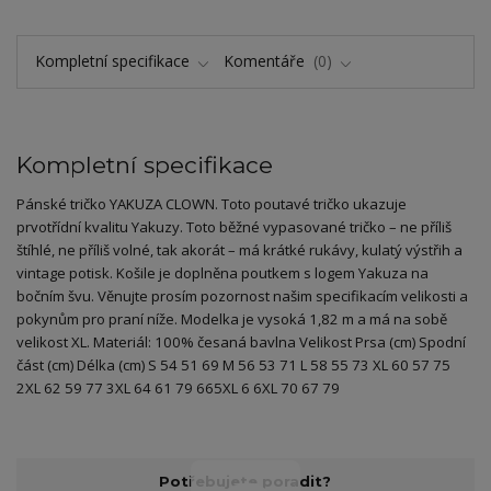
Kompletní specifikace
Komentáře
0
Kompletní specifikace
Pánské tričko YAKUZA CLOWN. Toto poutavé tričko ukazuje
prvotřídní kvalitu Yakuzy. Toto běžné vypasované tričko – ne příliš
štíhlé, ne příliš volné, tak akorát – má krátké rukávy, kulatý výstřih a
vintage potisk. Košile je doplněna poutkem s logem Yakuza na
bočním švu. Věnujte prosím pozornost našim specifikacím velikosti a
pokynům pro praní níže. Modelka je vysoká 1,82 m a má na sobě
velikost XL. Materiál: 100% česaná bavlna Velikost Prsa (cm) Spodní
část (cm) Délka (cm) S 54 51 69 M 56 53 71 L 58 55 73 XL 60 57 75
2XL 62 59 77 3XL 64 61 79 665XL 6 6XL 70 67 79
Potřebujete poradit?