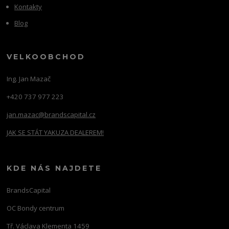
Kontakty
Blog
VELKOOBCHOD
Ing. Jan Mazač
+420 737 977 223
jan.mazac@brandscapital.cz
JAK SE STÁT YAKUZA DEALEREM!
KDE NÁS NAJDETE
BrandsCapital
OC Bondy centrum
Tř. Václava Klementa 1459