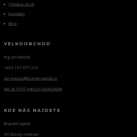
Výměna zboží
Kontakty
Blog
VELKOOBCHOD
Ing. Jan Mazač
+420 737 977 223
jan.mazac@brandscapital.cz
JAK SE STÁT YAKUZA DEALEREM!
KDE NÁS NAJDETE
BrandsCapital
OC Bondy centrum