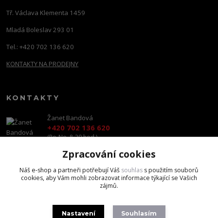
Tř. Václava Klementa 1459
Mladá Boleslav 293 01
Tel.: +420 702 136 620
KONTAKTY NA PRODEJNY
KONTAKTY
Žanet Bandová
+420 702 136 620
(Po-Ne, 8-20 hod.)
Zpracování cookies
shop@brandscapital.cz
Náš e-shop a partneři potřebují Váš
souhlas
s použitím souborů
cookies, aby Vám mohli zobrazovat informace týkající se Vašich
zájmů.
Nastavení
Souhlasím