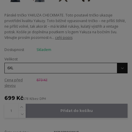
Pánské tričko YAKUZA CHECKMATE. Toto poutavé tričko ukazuje
prvotřídní kvalitu Yakuzy. Toto běžné vypasované tričko – ne příliš štíhlé,
ne příliš volné, tak akorát – má krátké rukávy, kulatý výstřih a vintage
potisk. Košile je doplněna poutkem s logem Yakuza na bočním švu.
Věnujte prosím pozornost n...
celý popis
Dostupnost
Skladem
Velikost
Cena před
873 Kč
slevou
699 Kč
578 Kč
bez DPH
Přidat do košíku