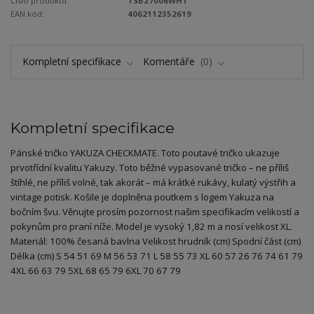
Číslo produktu:
TSB27006WHT
EAN kód:
4062112352619
Kompletní specifikace
Komentáře
0
Kompletní specifikace
Pánské tričko YAKUZA CHECKMATE. Toto poutavé tričko ukazuje
prvotřídní kvalitu Yakuzy. Toto běžné vypasované tričko – ne příliš
štíhlé, ne příliš volné, tak akorát – má krátké rukávy, kulatý výstřih a
vintage potisk. Košile je doplněna poutkem s logem Yakuza na
bočním švu. Věnujte prosím pozornost našim specifikacím velikostí a
pokynům pro praní níže. Model je vysoký 1,82 m a nosí velikost XL.
Materiál: 100% česaná bavlna Velikost hrudník (cm) Spodní část (cm)
Délka (cm) S 54 51 69 M 56 53 71 L 58 55 73 XL 60 57 26 76 74 61 79
4XL 66 63 79 5XL 68 65 79 6XL 70 67 79