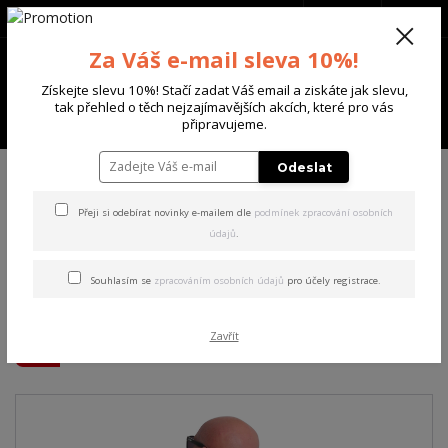
+420 702 136 620
(Po-Ne, 8-20 hod.)
CZK
0
Za Váš e-mail sleva 10%!
0 Kč
Získejte slevu 10%! Stačí zadat Váš email a ziskáte jak slevu,
tak přehled o těch nejzajímavějších akcích, které pro vás
Menu
připravujeme.
Úvod
PÁNSKÉ
TRIKA & TÍLKA
Yakuza pánské tričko Checkmate
Odeslat
Regular T-Shirt white 6XL
Přeji si odebírat novinky e-mailem dle
podmínek zpracování osobních
údajů
.
Yakuza pánské tričko
Checkmate Regular T-Shirt
Souhlasím se
zpracováním osobních údajů
pro účely registrace.
white 6XL
Zavřít
Akce