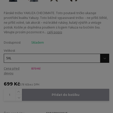
Pánské tričko YAKUZA CHECKMATE. Toto poutavé tričko ukazuje
prvotřídní kvalitu Yakuzy. Toto běžné vypasované tričko – ne příliš štíhlé,
ne příliš volné, tak akorát – má krátké rukávy, kulatý výstřih a vintage
potisk. Košile je doplněna poutkem s logem Yakuza na bočním švu.
Věnujte prosím pozornost n...
celý popis
Dostupnost
Skladem
Velikost
Cena před
873 Kč
slevou
699 Kč
578 Kč
bez DPH
Přidat do košíku