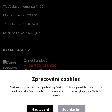
Tř. Václava Klementa 1459
Mladá Boleslav 293 01
Tel.: +420 702 136 620
KONTAKTY NA PRODEJNY
KONTAKTY
Žanet Bandová
+420 702 136 620
(Po-Ne, 8-20 hod.)
Zpracování cookies
shop@brandscapital.cz
Náš e-shop a partneři potřebují Váš
souhlas
s použitím souborů
cookies, aby Vám mohli zobrazovat informace týkající se Vašich
zájmů.
Nastavení
Souhlasím