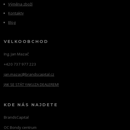
Výměna zboží
Kontakty
Blog
VELKOOBCHOD
Ing. Jan Mazač
+420 737 977 223
jan.mazac@brandscapital.cz
JAK SE STÁT YAKUZA DEALEREM!
KDE NÁS NAJDETE
BrandsCapital
OC Bondy centrum