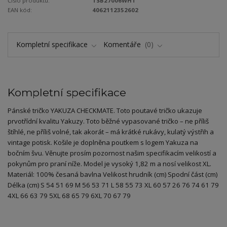
Číslo produktu:
TSB27006WHT
EAN kód:
4062112352602
Kompletní specifikace
Komentáře
0
Kompletní specifikace
Pánské tričko YAKUZA CHECKMATE. Toto poutavé tričko ukazuje
prvotřídní kvalitu Yakuzy. Toto běžné vypasované tričko – ne příliš
štíhlé, ne příliš volné, tak akorát – má krátké rukávy, kulatý výstřih a
vintage potisk. Košile je doplněna poutkem s logem Yakuza na
bočním švu. Věnujte prosím pozornost našim specifikacím velikostí a
pokynům pro praní níže. Model je vysoký 1,82 m a nosí velikost XL.
Materiál: 100% česaná bavlna Velikost hrudník (cm) Spodní část (cm)
Délka (cm) S 54 51 69 M 56 53 71 L 58 55 73 XL 60 57 26 76 74 61 79
4XL 66 63 79 5XL 68 65 79 6XL 70 67 79