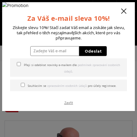
+420 702 136 620
(Po-Ne, 8-20 hod.)
CZK
0
Za Váš e-mail sleva 10%!
0 Kč
Získejte slevu 10%! Stačí zadat Váš email a ziskáte jak slevu,
tak přehled o těch nejzajímavějších akcích, které pro vás
Menu
připravujeme.
Úvod
PÁNSKÉ
TRIKA & TÍLKA
Yakuza pánské tričko Checkmate
Odeslat
Regular T-Shirt white 5XL
Přeji si odebírat novinky e-mailem dle
podmínek zpracování osobních
údajů
.
Yakuza pánské tričko
Checkmate Regular T-Shirt
Souhlasím se
zpracováním osobních údajů
pro účely registrace.
white 5XL
Zavřít
Akce