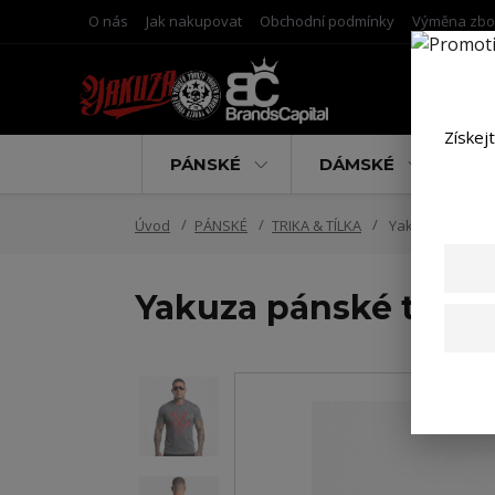
O nás
Jak nakupovat
Obchodní podmínky
Výměna zbo
Získej
PÁNSKÉ
DÁMSKÉ
D
Úvod
PÁNSKÉ
TRIKA & TÍLKA
Yakuza pánské t
Yakuza pánské tričko