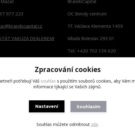
n Mazač
BrandsCapital
37 977 223
OC Bondy centrum
zac@brandscapital.cz
Tř. Václava Klementa 1459
 STÁT YAKUZA DEALEREM!
Mladá Boleslav 293 01
Tel.: +420 702 136 620
KONTAKTY NA PRODEJNY
Zpracování cookies
rtneři potřebují Váš
souhlas
s použitím souborů cookies, aby Vám m
informace týkající se Vašich zájmů.
Copyright 2020 BrandsCapital s.r.o.
Nastavení
Souhlasím
Souhlas můžete odmítnout
zde
.