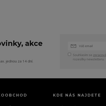
vinky, akce
Souhlasím se
zpracová
rozesílky newsletteru.
ax. jednou za 14 dní.
KOOBCHOD
KDE NÁS NAJDETE