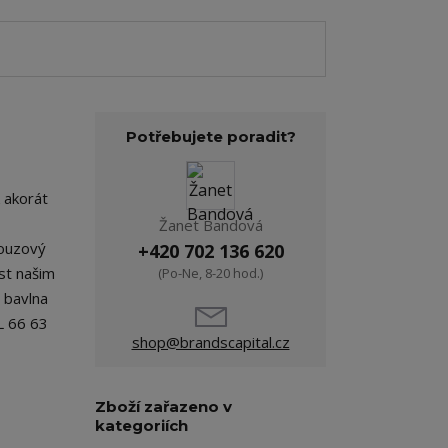
Potřebujete poradit?
k akorát
Žanet Bandová
nouzový
+420 702 136 620
st našim
(Po-Ne, 8-20 hod.)
á bavlna
L 66 63
shop@brandscapital.cz
Zboží zařazeno v
kategoriích