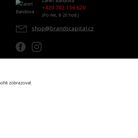
Žanet Bandová
+420 702 136 620
(Po-Ne, 8-20 hod.)
shop@brandscapital.cz
ohli zobrazovat