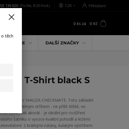
02 136 620
(Po-Ne, 8-20 hod.)
CZK
Přihlášení
0
ks
za
0 Kč
t
 o těch
% AKCE
DALŠÍ ZNAČKY
ular T-Shirt black S
Pánské tričko YAKUZA CHECKMATE. Toto základní
triko s pravidelným střihem - ne příliš štíhlé, ne
příliš volné, tak akorát - je ideální pro rozšíření
vašeho šatníku o vysoce kvalitní pohodlí a ležérní
sebevědomí. S krátkými rukávy, kulatým výstřihem