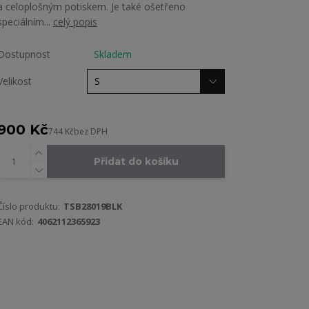
a celoplošným potiskem. Je také ošetřeno
speciálním...
celý popis
Dostupnost
Skladem
Velikost
900 Kč
744 Kč
bez DPH
Přidat do košíku
Číslo produktu:
TSB28019BLK
EAN kód:
4062112365923