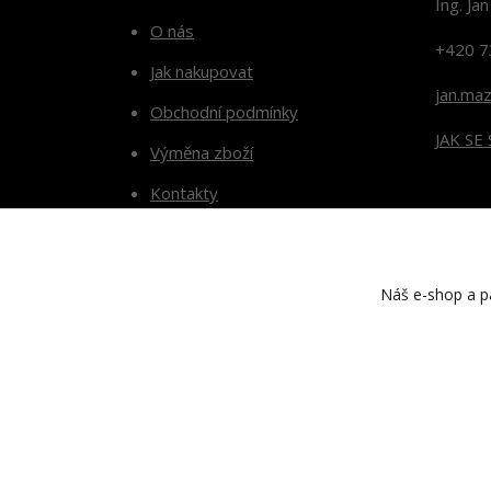
Ing. Ja
O nás
+420 7
Jak nakupovat
jan.ma
Obchodní podmínky
JAK SE
Výměna zboží
Kontakty
Blog
Náš e-shop a pa