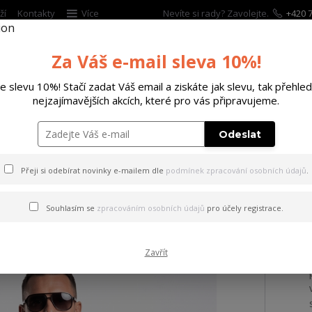
ží
Kontakty
Více
Nevíte si rady? Zavolejte.
+420 7
Za Váš e-mail sleva 10%!
Hleda
te slevu 10%! Stačí zadat Váš email a ziskáte jak slevu, tak přehled
nejzajímavějších akcích, které pro vás připravujeme.
ĚTSKÉ
DOPLŇKY
DÁRKOVÉ POUKAZY
Odeslat
ričko Checkmate Allover Acid Regular T-Shirt black S
Přeji si odebírat novinky e-mailem dle
podmínek zpracování osobních údajů
.
 Checkmate Allover Acid Reg
Souhlasím se
zpracováním osobních údajů
pro účely registrace.
Zavřít