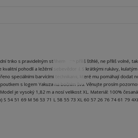
riko s pravidelným střihem - ne příliš štíhlé, ne příliš volné, ta
ce kvalitní pohodlí a ležérní sebevědomí. S krátkými rukávy, kulatým
řeno speciálními barvícími technikami, které mu pomáhají dodat 
na poutkem s logem Yakuza na bočním švu. Věnujte prosím pozorno
. Model je vysoký 1,82 m a nosí velikost XL. Materiál: 100% česan
cm) S 54 51 69 M 56 53 71 L 58 55 73 XL 60 57 26 76 74 61 79 4X