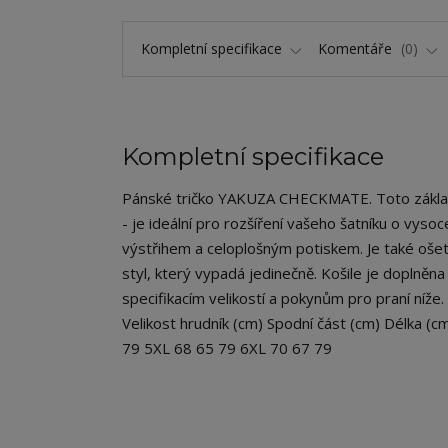
Kompletní specifikace
Komentáře
0
Kompletní specifikace
Pánské tričko YAKUZA CHECKMATE. Toto základní t
- je ideální pro rozšíření vašeho šatníku o vyso
výstřihem a celoplošným potiskem. Je také ošet
styl, který vypadá jedinečně. Košile je doplně
specifikacím velikostí a pokynům pro praní níže
Velikost hrudník (cm) Spodní část (cm) Délka (
79 5XL 68 65 79 6XL 70 67 79