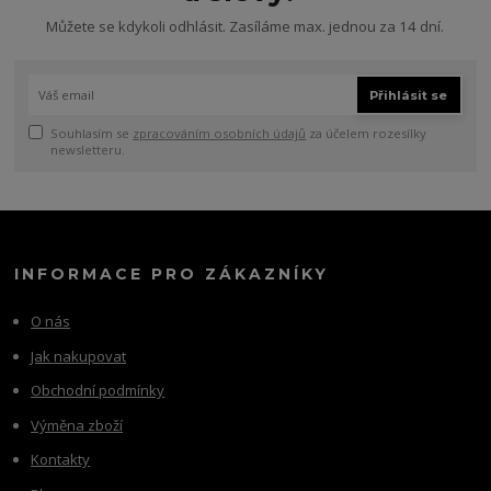
Můžete se kdykoli odhlásit. Zasíláme max. jednou za 14 dní.
Přihlásit se
Souhlasím se
zpracováním osobních údajů
za účelem rozesílky
newsletteru.
INFORMACE PRO ZÁKAZNÍKY
O nás
Jak nakupovat
Obchodní podmínky
Výměna zboží
Kontakty