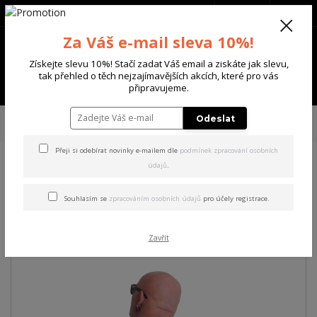
+420 702 136 620
(Po-Ne, 8-20 hod.)
CZK
0
Za Váš e-mail sleva 10%!
0 Kč
Získejte slevu 10%! Stačí zadat Váš email a ziskáte jak slevu,
tak přehled o těch nejzajímavějších akcích, které pro vás
Menu
připravujeme.
Úvod
PÁNSKÉ
TRIKA & TÍLKA
Yakuza pánské tričko Chaos Regular T-
Odeslat
Shirt white 3XL
Přeji si odebírat novinky e-mailem dle
podmínek zpracování osobních
údajů
.
Yakuza pánské tričko Chaos
Regular T-Shirt white 3XL
Souhlasím se
zpracováním osobních údajů
pro účely registrace.
Akce
Zavřít