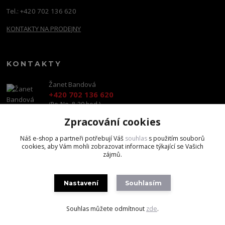
Tel.: +420 702 136 620
KONTAKTY NA PRODEJNY
KONTAKTY
Žanet Bandová
+420 702 136 620
(Po-Ne, 8-20 hod.)
Zpracování cookies
shop@brandscapital.cz
Náš e-shop a partneři potřebují Váš
souhlas
s použitím souborů
cookies, aby Vám mohli zobrazovat informace týkající se Vašich
zájmů.
Nastavení
Souhlasím
Copyright 2020 BrandsCapital s.r.o.
Souhlas můžete odmítnout
zde
.