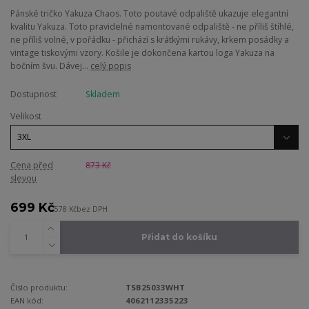
Pánské tričko Yakuza Chaos. Toto poutavé odpaliště ukazuje elegantní
kvalitu Yakuza. Toto pravidelné namontované odpaliště - ne příliš štíhlé,
ne příliš volné, v pořádku - přichází s krátkými rukávy, krkem posádky a
vintage tiskovými vzory. Košile je dokončena kartou loga Yakuza na
bočním švu. Dávej...
celý popis
Dostupnost
Skladem
Velikost
Cena před
873 Kč
slevou
699 Kč
578 Kč
bez DPH
Přidat do košíku
Číslo produktu:
TSB25033WHT
EAN kód:
4062112335223