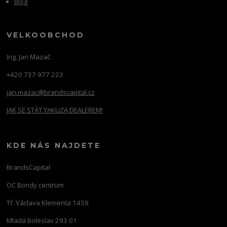
Blog
VELKOOBCHOD
Ing. Jan Mazač
+420 737 977 223
jan.mazac@brandscapital.cz
JAK SE STÁT YAKUZA DEALEREM!
KDE NÁS NAJDETE
BrandsCapital
OC Bondy centrum
Tř. Václava Klementa 1459
Mladá Boleslav 293 01