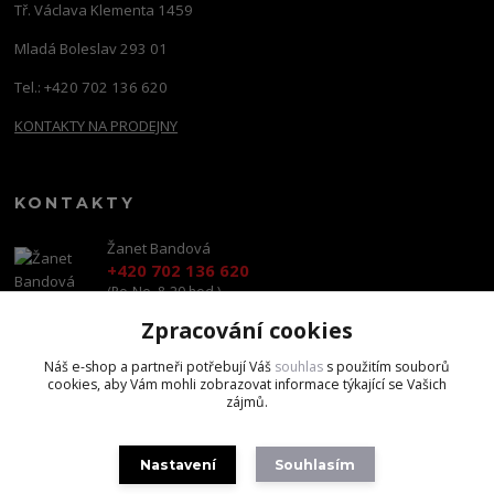
Tř. Václava Klementa 1459
Mladá Boleslav 293 01
Tel.: +420 702 136 620
KONTAKTY NA PRODEJNY
KONTAKTY
Žanet Bandová
+420 702 136 620
(Po-Ne, 8-20 hod.)
Zpracování cookies
shop@brandscapital.cz
Náš e-shop a partneři potřebují Váš
souhlas
s použitím souborů
cookies, aby Vám mohli zobrazovat informace týkající se Vašich
zájmů.
Nastavení
Souhlasím