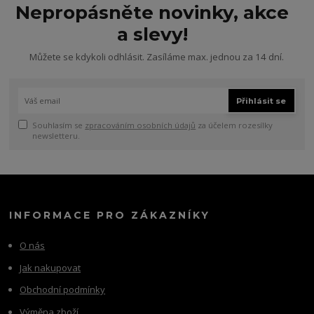
Nepropásněte novinky, akce
a slevy!
Můžete se kdykoli odhlásit. Zasíláme max. jednou za 14 dní.
Přihlásit se
Souhlasím se
zpracováním osobních údajů
za účelem rozesílky
newsletteru.
INFORMACE PRO ZÁKAZNÍKY
O nás
Jak nakupovat
Obchodní podmínky
Výměna zboží