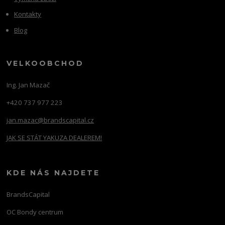
Kontakty
Blog
VELKOOBCHOD
Ing. Jan Mazač
+420 737 977 223
jan.mazac@brandscapital.cz
JAK SE STÁT YAKUZA DEALEREM!
KDE NÁS NAJDETE
BrandsCapital
OC Bondy centrum