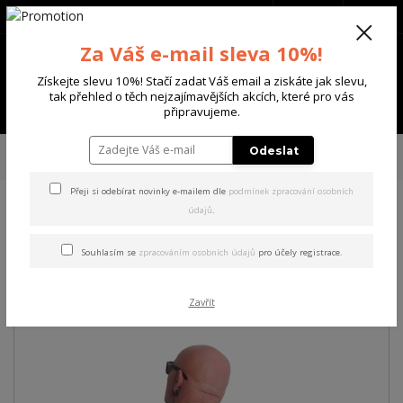
+420 702 136 620
(Po-Ne, 8-20 hod.)
CZK
0
Za Váš e-mail sleva 10%!
0 Kč
Získejte slevu 10%! Stačí zadat Váš email a ziskáte jak slevu,
tak přehled o těch nejzajímavějších akcích, které pro vás
Menu
připravujeme.
Úvod
PÁNSKÉ
TRIKA & TÍLKA
Yakuza pánské tričko Chaos Regular T-
Odeslat
Shirt
Přeji si odebírat novinky e-mailem dle
podmínek zpracování osobních
údajů
.
Yakuza pánské tričko Chaos
Regular T-Shirt
Souhlasím se
zpracováním osobních údajů
pro účely registrace.
Akce
Zavřít