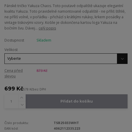
Pánské tričko Yakuza Chaos. Toto poutavé odpaliště ukazuje elegantní
kvalitu Yakuza. Toto pravidelné namontované odpaliště - ne příliš štíhlé,
ne příliš volné, v pořádku - přichází s krátkými rukávy, krkem posádky a
vintage tiskovými vzory. Košile je dokončena kartou loga Yakuza na
bočním švu. Dávej...
celý popis
Dostupnost
Skladem
Velikost
Cena před
873 Kč
slevou
699 Kč
578 Kč
bez DPH
Přidat do košíku
Číslo produktu:
TSB25033WHT
EAN kód:
4062112335223