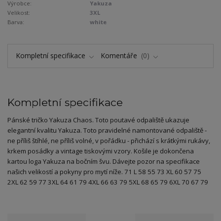
Výrobce:
Yakuza
Velikost:
3XL
Barva:
white
Kompletní specifikace
Komentáře
0
Kompletní specifikace
Pánské tričko Yakuza Chaos. Toto poutavé odpaliště ukazuje
elegantní kvalitu Yakuza. Toto pravidelné namontované odpaliště -
ne příliš štíhlé, ne příliš volné, v pořádku - přichází s krátkými rukávy,
krkem posádky a vintage tiskovými vzory. Košile je dokončena
kartou loga Yakuza na bočním švu. Dávejte pozor na specifikace
našich velikostí a pokyny pro mytí níže. 71 L 58 55 73 XL 60 57 75
2XL 62 59 77 3XL 64 61 79 4XL 66 63 79 5XL 68 65 79 6XL 70 67 79